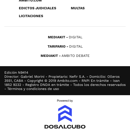
ÁMBITO.COM
EDICTOS JUDICIALES
MULTAS
LICITACIONES
MEDIAKIT
DIGITAL
TARIFARIO
DIGITAL
MEDIAKIT
AMBITO DEBATE
Edición N9414
Director: Gabriel Morini - Propietario: Nefir S.A. - Domicilio: Olleros
3551, CABA - Copyright © 2019 Ambito.com - RNPI En trámite - Issn
1852 9232 - Registro DNDA en trámite - Todos los derechos reservados
- Términos y condiciones de uso