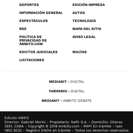
DEPORTES
EDICIÓN IMPRESA
INFORMACIÓN GENERAL
AUTOS
ESPECTÁCULOS
TECNOLOGÍA
RSS
MAPA DEL SITIO
POLÍTICA DE
AVISO LEGAL
PRIVACIDAD DE
ÁMBITO.COM
EDICTOS JUDICIALES
MULTAS
LICITACIONES
MEDIAKIT
DIGITAL
TARIFARIO
DIGITAL
MEDIAKIT
AMBITO DEBATE
Edición N9412
Director: Gabriel Morini - Propietario: Nefir S.A. - Domicilio: Olleros
3551, CABA - Copyright © 2019 Ambito.com - RNPI En trámite - Issn
1852 9232 - Registro DNDA en trámite - Todos los derechos reservados