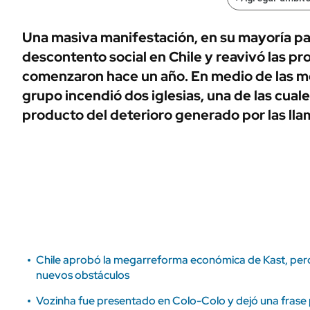
ÁMBITO DEBATE
Municipios
MEDIAKIT AMBITO DEBATE
Una masiva manifestación, en su mayoría pac
URUGUAY
descontento social en Chile y reavivó las pr
comenzaron hace un año. En medio de las mo
grupo incendió dos iglesias, una de las cua
producto del deterioro generado por las lla
Chile aprobó la megarreforma económica de Kast, pero
nuevos obstáculos
Vozinha fue presentado en Colo-Colo y dejó una frase p