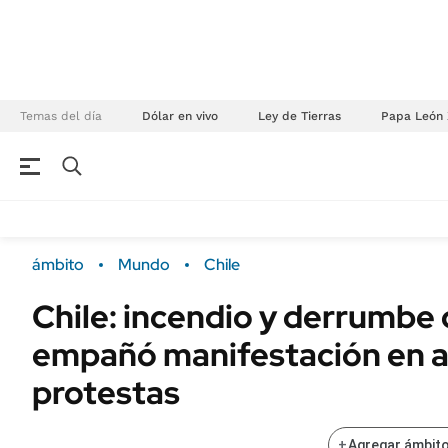
Temas del día
Dólar en vivo
Ley de Tierras
Papa León 
NEGOCIOS
ÚLTIMAS NOTICIAS
Especiales Ámbito
ECONOMÍA
ámbito
Mundo
Chile
Real Estate
Banco de Datos
Chile: incendio y derrumbe 
Sustentabilidad
Campo
empañó manifestación en a
Seguros
FINANZAS
ENERGY REPORT
protestas
Dólar
POLÍTICA
Mercados
+
Agregar ámbito
Nacional