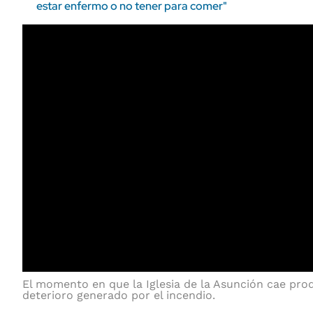
estar enfermo o no tener para comer"
El momento en que la Iglesia de la Asunción cae pro
deterioro generado por el incendio.