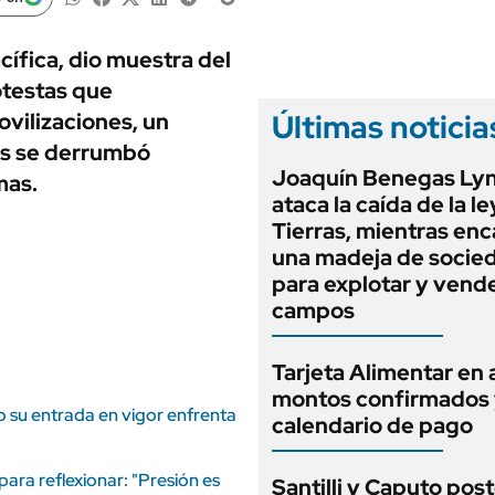
ANUARIO 2025
LIFESTYLE
EDICIÓN IMPRESA
AUTOS
ífica, dio muestra del
otestas que
Últimas noticia
vilizaciones, un
les se derrumbó
Joaquín Benegas Ly
mas.
ataca la caída de la l
Tierras, mientras en
una madeja de socie
para explotar y vend
campos
Tarjeta Alimentar en 
montos confirmados
 su entrada en vigor enfrenta
calendario de pago
ara reflexionar: "Presión es
Santilli y Caputo pos