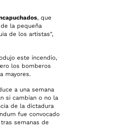
 encapuchados
, que
a de la pequeña
a de los artistas",
dujo este incendio,
pero los bomberos
 a mayores.
oduce a una semana
án si cambian o no la
ia de la dictadura
réndum fue convocado
o tras semanas de