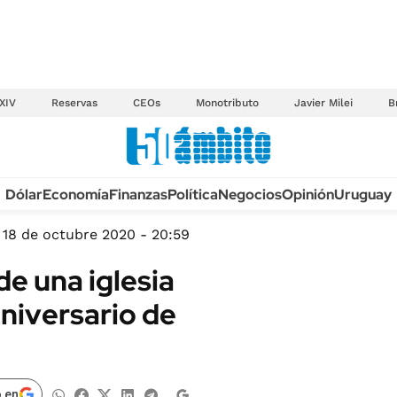
XIV
Reservas
CEOs
Monotributo
Javier Milei
B
Anuario autos 2026
Dólar
Economía
Finanzas
Política
Negocios
Opinión
Uruguay
TECNOLOGÍA
NOVEDADES FISCA
MÉXICO
18 de octubre 2020 - 20:59
EDICTOS JUDICIAL
OPINIÓN
de una iglesia
MULTAS
MUNDO
niversario de
LICITACIONES
INFORMACIÓN GENERAL
CUADROS TARIFAR
ESPECTÁCULOS
RECALL
DEPORTES
 en