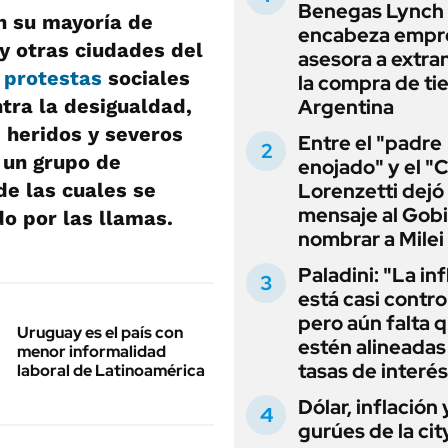
Benegas Lynch
 su mayoría de
encabeza empr
y otras ciudades del
asesora a extra
s
protestas
sociales
la compra de ti
Argentina
tra la desigualdad,
 heridos y severos
Entre el "padre
 un grupo de
enojado" y el "C
Lorenzetti dejó
de las cuales se
mensaje al Gobi
o por las llamas.
nombrar a Milei
Paladini: "La in
está casi contro
pero aún falta 
Uruguay es el país con
estén alineadas 
menor informalidad
tasas de interés
laboral de Latinoamérica
Dólar, inflación 
gurúes de la cit