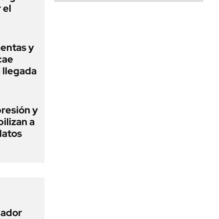
 el
mentas y
cae
a llegada
presión y
ilizan a
datos
nador