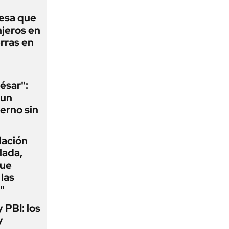
esa que
njeros en
erras en
ésar":
 un
erno sin
flación
lada,
que
las
"
y PBI: los
y