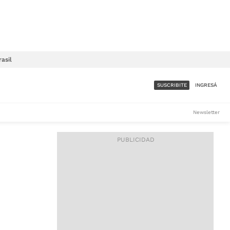
rasil
SUSCRIBITE
INGRESÁ
SUMATE A LA COMUNIDAD
Newsletter
DE ÁMBITO
LES
ACCESO FULL - $1.800/MES
ES
CORPORATIVO - CONSULTAR
Si tenés dudas comunicate
con nosotros a
IOS
suscripciones@ambito.com.ar
Llamanos al (54) 11 4556-
9147/48 o
al (54) 11 4449-3256 de lunes a