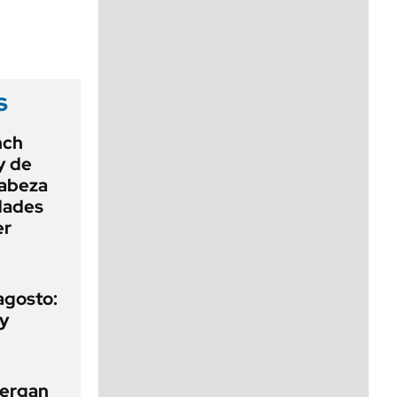
viernes de 10 a 18
s
nch
ey de
cabeza
dades
er
agosto:
 y
tergan