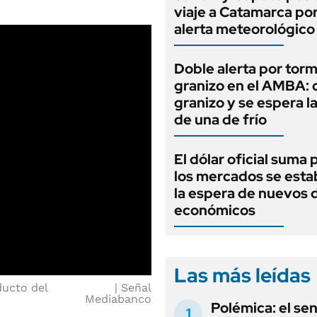
viaje a Catamarca por
alerta meteorológico
Doble alerta por tor
granizo en el AMBA: 
granizo y se espera l
de una de frío
El dólar oficial suma 
los mercados se estab
la espera de nuevos 
económicos
Las más leídas
ducto del
Señal
Mediabanco
Polémica: el se