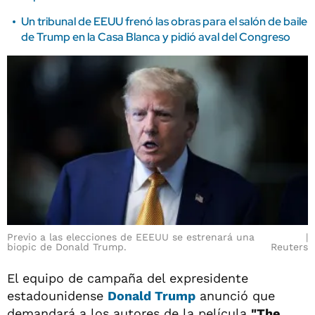
Un tribunal de EEUU frenó las obras para el salón de baile
de Trump en la Casa Blanca y pidió aval del Congreso
Previo a las elecciones de EEEUU se estrenará una
biopic de Donald Trump.
Reuters
El equipo de campaña del expresidente
estadounidense
Donald Trump
anunció que
demandará a los autores de la película
"The