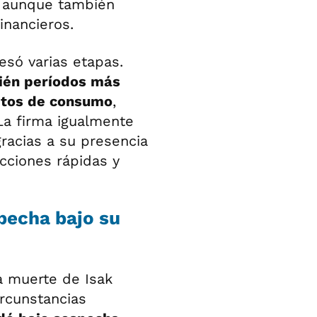
, aunque también
financieros.
só varias etapas.
ién períodos más
itos de consumo
,
La firma igualmente
gracias a su presencia
ecciones rápidas y
specha bajo su
a muerte de Isak
ircunstancias