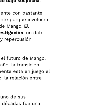
edó bajo sospecha
.
iente con bastante
nte porque involucra
o de Mango.
El
estigación
, un dato
y repercusión
 el futuro de Mango.
ño, la transición
ente está en juego el
, la relación entre
a uno de sus
 décadas fue una