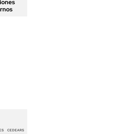
iones
ernos
ES
CEDEARS