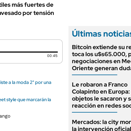
ANUARIO 2025
tiles más fuertes de
LIFESTYLE
EDICIÓN IMPRESA
avesado por tensión
AUTOS
Últimas noticia
Bitcoin extiende su r
toca los u$s65.000, p
Duración: 45 segundos
00:45
negociaciones en Me
Oriente generan dud
iste a la moda 2" por una
Le robaron a Franco
Colapinto en Europa:
objetos le sacaron y 
et style que marcarán la
reacción en redes soc
Mercados: la city mo
la intervención oficia