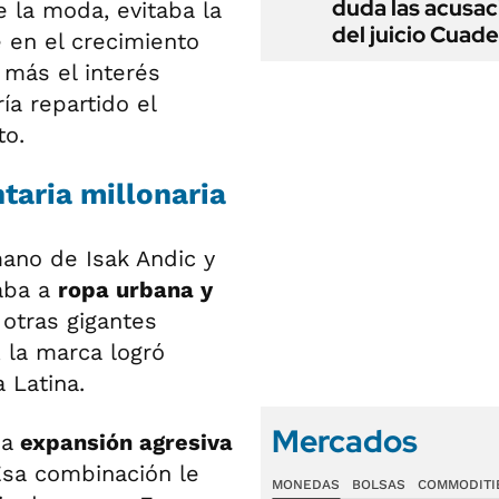
duda las acusac
 la moda, evitaba la
del juicio Cuad
e en el crecimiento
 más el interés
a repartido el
to.
aria millonaria
ano de Isak Andic y
aba a
ropa urbana y
 otras gigantes
, la marca logró
 Latina.
Mercados
na
expansión agresiva
Esa combinación le
MONEDAS
BOLSAS
COMMODITI