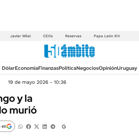
Javier Milei
CEOs
Reservas
Papa León XIV
Anuario autos 2026
Dólar
Economía
Finanzas
Política
Negocios
Opinión
Uruguay
TECNOLOGÍA
NOVEDADES FISCA
MÉXICO
19 de mayo 2026 - 10:36
EDICTOS JUDICIAL
OPINIÓN
ngo y la
MULTAS
MUNDO
do murió
LICITACIONES
INFORMACIÓN GENERAL
CUADROS TARIFAR
ESPECTÁCULOS
 en
RECALL
DEPORTES