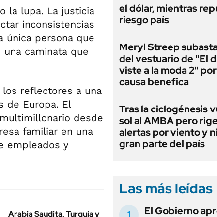
el dólar, mientras rep
o la lupa. La justicia
riesgo país
ectar inconsistencias
 la única persona que
Meryl Streep subasta
n una caminata que
del vestuario de "El d
viste a la moda 2" po
causa benefica
 los reflectores a una
 de Europa. El
Tras la ciclogénesis v
multimillonario desde
sol al AMBA pero rig
esa familiar en una
alertas por viento y 
gran parte del país
de empleados y
Las más leídas
El Gobierno apr
Arabia Saudita, Turquía y