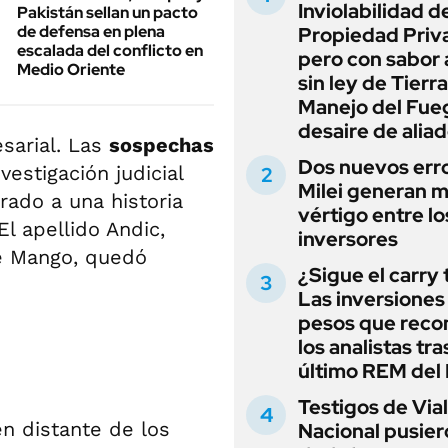
Inviolabilidad de
Pakistán sellan un pacto
de defensa en plena
Propiedad Priv
escalada del conflicto en
pero con sabor
Medio Oriente
sin ley de Tierra
Manejo del Fue
desaire de alia
sarial. Las
sospechas
Dos nuevos err
nvestigación judicial
Milei generan 
rado a una historia
vértigo entre lo
El apellido Andic,
inversores
de Mango, quedó
¿Sigue el carry
Las inversiones
pesos que rec
los analistas tra
último REM de
Testigos de Via
en distante de los
Nacional pusier