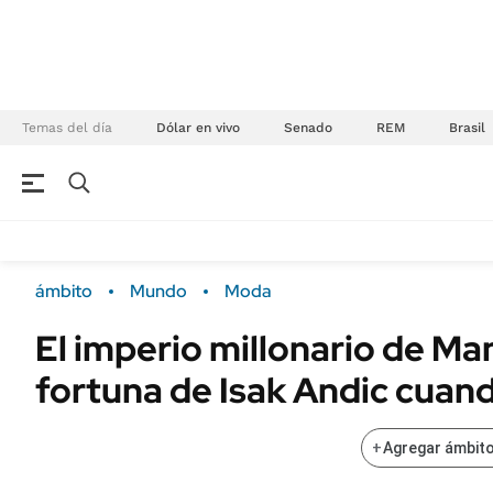
Temas del día
Dólar en vivo
Senado
REM
Brasil
NEGOCIOS
ÚLTIMAS NOTICIAS
Especiales Ámbito
ECONOMÍA
ámbito
Mundo
Moda
Real Estate
Banco de Datos
El imperio millonario de Ma
Sustentabilidad
Campo
fortuna de Isak Andic cuan
Seguros
FINANZAS
ENERGY REPORT
Dólar
+
Agregar ámbito
POLÍTICA
Mercados
Nacional