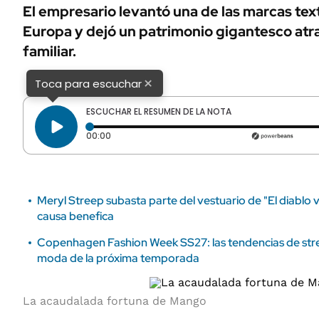
ÁMBITO DEBATE
El empresario levantó una de las marcas tex
Municipios
Europa y dejó un patrimonio gigantesco atr
MEDIAKIT AMBITO DEBATE
URUGUAY
familiar.
×
Toca para escuchar
ESCUCHAR EL RESUMEN DE LA NOTA
Tiempo transcurrido: 0 segundos
00:00
Meryl Streep subasta parte del vestuario de "El diablo v
causa benefica
Copenhagen Fashion Week SS27: las tendencias de stre
moda de la próxima temporada
La acaudalada fortuna de Mango