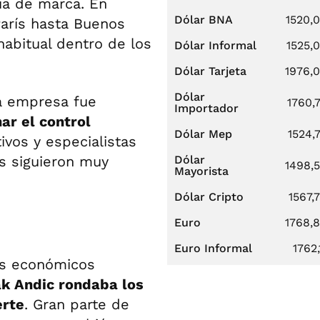
ia de marca. En
Dólar BNA
1520,
arís hasta Buenos
habitual dentro de los
Dólar Informal
1525,
Dólar Tarjeta
1976,
Dólar
a empresa fue
1760,
Importador
ar el control
Dólar Mep
1524,
ivos y especialistas
as siguieron muy
Dólar
1498,
Mayorista
Dólar Cripto
1567,
Euro
1768,
Euro Informal
1762,
os económicos
ak Andic rondaba los
erte
. Gran parte de