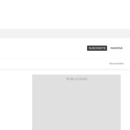
SUSCRIBITE
INGRESÁ
SUMATE A LA COMUNIDAD
Newsletter
DE ÁMBITO
LES
ACCESO FULL - $1.800/MES
ES
CORPORATIVO - CONSULTAR
Si tenés dudas comunicate
con nosotros a
IOS
suscripciones@ambito.com.ar
Llamanos al (54) 11 4556-
9147/48 o
al (54) 11 4449-3256 de lunes a