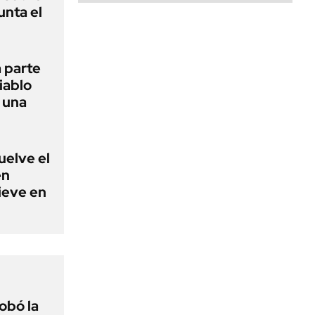
unta el
 parte
iablo
r una
uelve el
en
nieve en
obó la