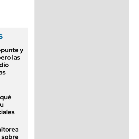
viernes de 10 a 18
s
epunte y
ero las
dio
as
 qué
su
iales
nitorea
l sobre