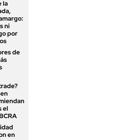
 la
ada,
 amargo:
s ni
go por
dos
ores de
más
s
 trade?
 en
omiendan
s el
l BCRA
lidad
on en