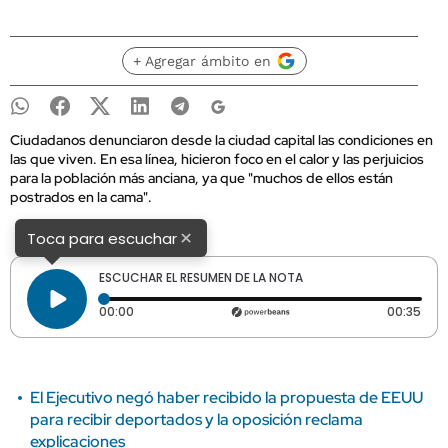
+ Agregar ámbito en
Ciudadanos denunciaron desde la ciudad capital las condiciones en
las que viven. En esa línea, hicieron foco en el calor y las perjuicios
para la población más anciana, ya que "muchos de ellos están
postrados en la cama".
×
Toca para escuchar
ESCUCHAR EL RESUMEN DE LA NOTA
Tiempo transcurrido: 0 segundos
Dura
00:00
00:35
El Ejecutivo negó haber recibido la propuesta de EEUU
para recibir deportados y la oposición reclama
explicaciones