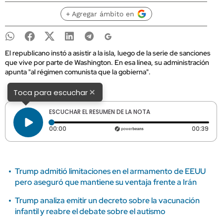
+ Agregar ámbito en
El republicano instó a asistir a la isla, luego de la serie de sanciones
que vive por parte de Washington. En esa línea, su administración
apunta "al régimen comunista que la gobierna".
×
Toca para escuchar
ESCUCHAR EL RESUMEN DE LA NOTA
Tiempo transcurrido: 0 segundos
Dura
00:00
00:39
Trump admitió limitaciones en el armamento de EEUU
pero aseguró que mantiene su ventaja frente a Irán
Trump analiza emitir un decreto sobre la vacunación
infantil y reabre el debate sobre el autismo