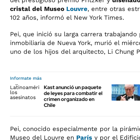
del prestigioso premio Pritzker y
diseñado
cristal del Museo
Louvre
, entre otras est
102 años, informó el New York Times.
Pei, que inició su larga carrera trabajand
inmobiliaria de Nueva York, murió el miér
uno de los hijos del arquitecto, Li Chung P
Informate más
Kast anunció un paquete
de leyes para combatir el
crimen organizado en
Chile
Pei, conocido especialmente por la pirámi
Museo del Louvre en
París
y por el Edifici