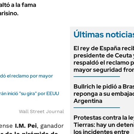
ANUARIO 2025
altó a la fama
LIFESTYLE
EDICIÓN IMPRESA
risino.
AUTOS
Últimas noticia
El rey de España recib
presidente de Ceuta 
respaldó el reclamo 
mayor seguridad fron
aldó el reclamo por mayor
Bullrich le pidió a Bra
reponga a su embaja
rán inició "su gira" por EEUU
Argentina
Wall Street Journal
Protestas contra la l
Tierras: hay un deten
dense
I.M. Pei
, ganador
los incidentes entre