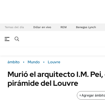
Temas del día
Dólar en vivo
REM
Benegas Lynch
NEGOCIOS
ÚLTIMAS NOTICIAS
Especiales Ámbito
ECONOMÍA
ámbito
Mundo
Louvre
Real Estate
Banco de Datos
Murió el arquitecto I.M. Pei,
Sustentabilidad
Campo
pirámide del Louvre
Seguros
FINANZAS
ENERGY REPORT
Dólar
+
Agregar ámbito
POLÍTICA
Mercados
Nacional