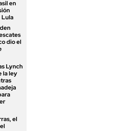
sil en
sión
 Lula
iden
rescates
o dio el
e
as Lynch
 la ley
ntras
madeja
para
er
rras, el
el