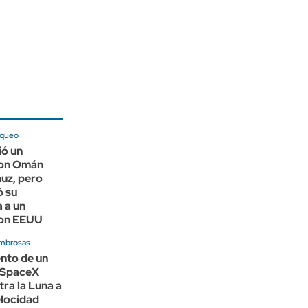
oqueo
ió un
con Omán
uz, pero
ó su
 a un
con EEUU
mbrosas
nto de un
 SpaceX
ra la Luna a
locidad