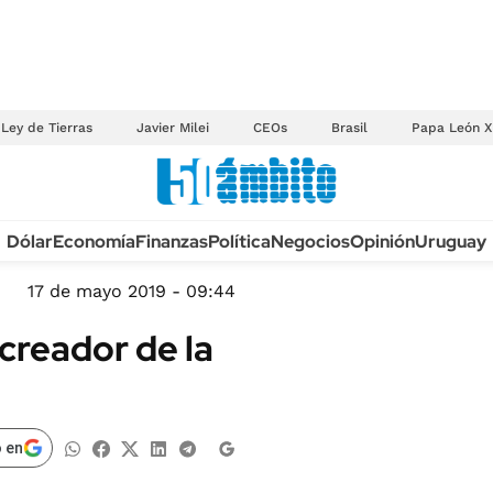
Ley de Tierras
Javier Milei
CEOs
Brasil
Papa León X
Anuario autos 2026
Dólar
Economía
Finanzas
Política
Negocios
Opinión
Uruguay
TECNOLOGÍA
NOVEDADES FISCA
MÉXICO
17 de mayo 2019 - 09:44
EDICTOS JUDICIAL
OPINIÓN
 creador de la
MULTAS
MUNDO
LICITACIONES
INFORMACIÓN GENERAL
CUADROS TARIFAR
ESPECTÁCULOS
 en
RECALL
DEPORTES