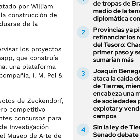
de tropas de Bra
atado por William
medio de la ten
la construcción de
diplomática con
duarse de la
Provincias ya p
refinanciar los 
del Tesoro: Chac
rvisar los proyectos
primer paso y s
app, que construía
sumarían más
na, una plataforma
Joaquín Beneg
compañía, I. M. Pei &
ataca la caída de
de Tierras, mie
encabeza una 
ectos de Zeckendorf,
de sociedades 
explotar y vend
ero competitivo
campos
ntes concursos para
 de Investigación
Sin la ley de Tie
Senado debate 
 el Museo de Arte de