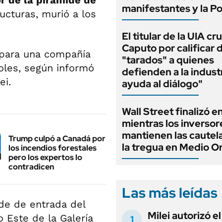
r de la pirámide de
manifestantes y la Po
ructuras, murió a los
El titular de la UIA cr
Caputo por calificar 
o para una compañía
"tarados" a quienes
coles, según informó
defienden a la indust
ei.
ayuda al diálogo"
Wall Street finalizó e
mientras los inversor
mantienen las cautel
Trump culpó a Canadá por
la tregua en Medio O
los incendios forestales
pero los expertos lo
contradicen
Las más leídas
de de entrada del
Milei autorizó e
o Este de la Galería