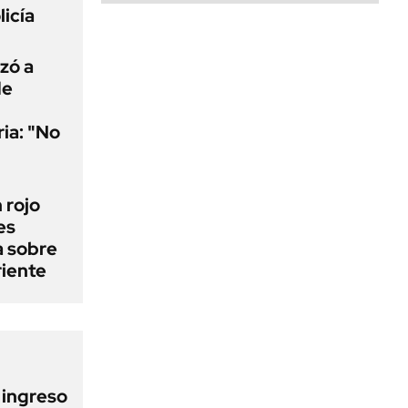
licía
uzó a
de
ria: "No
n rojo
es
a sobre
riente
l ingreso