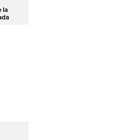
 la
ada