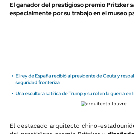
ÁMBITO DEBATE
El ganador del prestigioso premio Pritzker s
Municipios
especialmente por su trabajo en el museo pa
MEDIAKIT AMBITO DEBATE
URUGUAY
El rey de España recibió al presidente de Ceuta y resp
seguridad fronteriza
Una escultura satírica de Trump y su rol en la guerra en I
El destacado arquitecto chino-estadouni