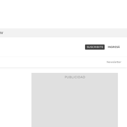
IV
SUSCRIBITE
INGRESÁ
SUMATE A LA COMUNIDAD
Newsletter
DE ÁMBITO
LES
ACCESO FULL - $1.800/MES
ES
CORPORATIVO - CONSULTAR
Si tenés dudas comunicate
con nosotros a
IOS
suscripciones@ambito.com.ar
Llamanos al (54) 11 4556-
9147/48 o
al (54) 11 4449-3256 de lunes a