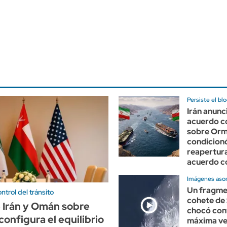
Persiste el bl
Irán anunc
acuerdo 
sobre Orm
condicion
reapertura
acuerdo 
Imágenes aso
Un fragme
ntrol del tránsito
cohete de
e Irán y Omán sobre
chocó cont
onfigura el equilibrio
máxima ve