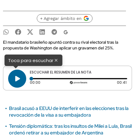
+ Agregar ámbito en
El mandatario brasileño apuntó contra su rival electoral tras la
propuesta de Washington de aplicar un gravamen del 25%.
×
Toca para escuchar
ESCUCHAR EL RESUMEN DE LA NOTA
Tiempo transcurrido: 0 segundos
Dura
00:00
00:41
Brasil acusó a EEUU de interferir en las elecciones tras la
revocación de la visa a su embajadora
Tensión diplomática: tras los insultos de Milei a Lula, Brasil
ordenó retirar a su embajador de Argentina