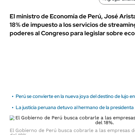
ÁMBITO DEBATE
Municipios
MEDIAKIT AMBITO DEBATE
El ministro de Economía de Perú, José Arist
URUGUAY
18% de impuesto a los servicios de streaming
poderes al Congreso para legislar sobre ec
Perú se convierte en la nueva joya del destino de lujo 
La justicia peruana detuvo al hermano de la presidenta p
El Gobierno de Perú busca cobrarle a las empresas 