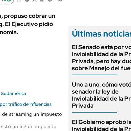
ANUARIO 2025
LIFESTYLE
EDICIÓN IMPRESA
AUTOS
a, propuso cobrar un
. El Ejecutivo pidió
Últimas noticia
onomía.
El Senado está por v
Inviolabilidad de la 
Privada, pero hay du
sobre Manejo del fu
Uno a uno, cómo vot
senador la ley de
en Sudamérica
Inviolabilidad de la 
or tráfico de influencias
Privada
El Gobierno aprobó l
de streaming un impuesto
Inviolabilidad de la 