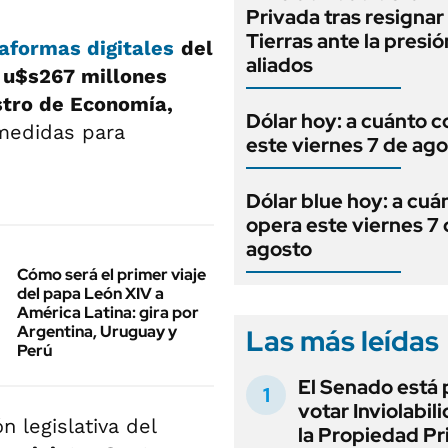
Privada tras resignar 
Tierras ante la presi
aformas digitales
del
aliados
s
u$s267 millones
stro de Economía,
Dólar hoy: a cuánto c
medidas para
este viernes 7 de ag
Dólar blue hoy: a cuá
opera este viernes 7
agosto
Cómo será el primer viaje
del papa León XIV a
América Latina: gira por
Argentina, Uruguay y
Las más leídas
Perú
El Senado está 
votar Inviolabil
 legislativa del
la Propiedad Pr