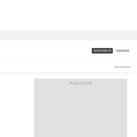
SUSCRIBITE
INGRESÁ
SUMATE A LA COMUNIDAD
Newsletter
DE ÁMBITO
LES
ACCESO FULL - $1.800/MES
ES
CORPORATIVO - CONSULTAR
Si tenés dudas comunicate
con nosotros a
IOS
suscripciones@ambito.com.ar
Llamanos al (54) 11 4556-
9147/48 o
al (54) 11 4449-3256 de lunes a