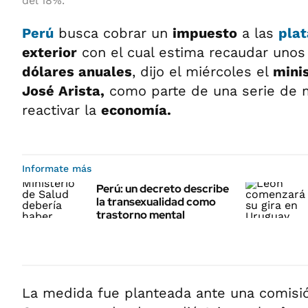
del 18%.
Perú
busca cobrar un
impuesto
a las
plat
exterior
con el cual estima recaudar uno
dólares anuales
, dijo el miércoles el
mini
José Arista,
como parte de una serie de 
reactivar la
economía.
Informate más
Perú: un decreto describe
la transexualidad como
trastorno mental
La medida fue planteada ante una comisión