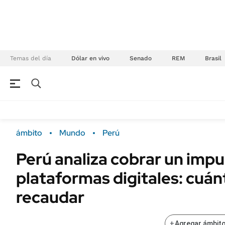
Temas del día
Dólar en vivo
Senado
REM
Brasil
NEGOCIOS
ÚLTIMAS NOTICIAS
Especiales Ámbito
ECONOMÍA
ámbito
Mundo
Perú
Real Estate
Banco de Datos
Perú analiza cobrar un impu
Sustentabilidad
Campo
plataformas digitales: cuá
Seguros
FINANZAS
ENERGY REPORT
recaudar
Dólar
POLÍTICA
Mercados
+
Agregar ámbito
Nacional