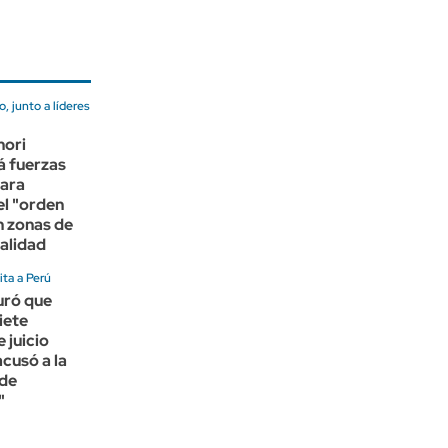
, junto a líderes
mori
á fuerzas
para
el "orden
n zonas de
nalidad
ita a Perú
uró que
iete
 juicio
acusó a la
 de
"