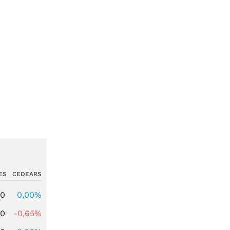
ES
CEDEARS
00
0,00%
00
-0,65%