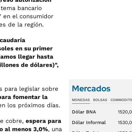
stema bancario
o" en el consumidor
es de la región.
ecaudaría
oles en su primer
íamos llegar hasta
illones de dólares)",
Mercados
 para legislar sobre
para fomentar la
MONEDAS
BOLSAS
COMMODITI
n los próximos días.
Dólar BNA
1520,
de cobre,
espera para
Dólar Informal
1530,
co al menos 3,0%
, una