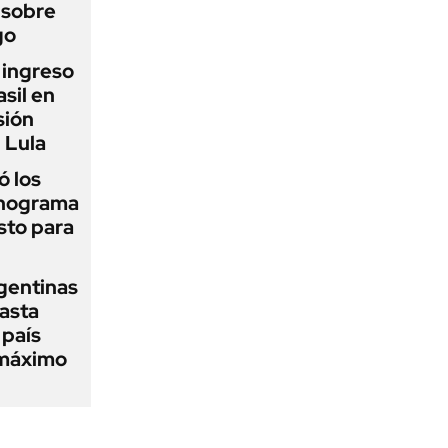
 sobre
go
l ingreso
sil en
sión
 Lula
 los
onograma
sto para
gentinas
asta
 país
 máximo