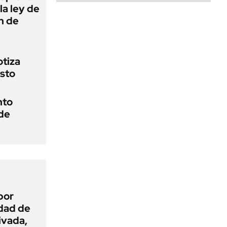
la ley de
ón de
otiza
osto
nto
 de
por
idad de
ivada,