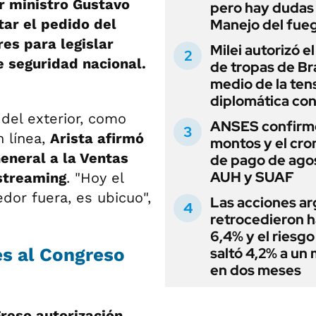
r ministro Gustavo
pero hay dudas
tar el pedido del
Manejo del fue
es para legislar
Milei autorizó e
 seguridad nacional.
de tropas de Bra
medio de la ten
diplomática con
 del exterior, como
ANSES confirmó
 línea,
Arista afirmó
montos y el cr
eneral a la Ventas
de pago de ago
AUH y SUAF
 streaming
. "Hoy el
dor fuera, es ubicuo",
Las acciones ar
retrocedieron h
6,4% y el riesgo
es al Congreso
saltó 4,2% a un
en dos meses
greso autorización