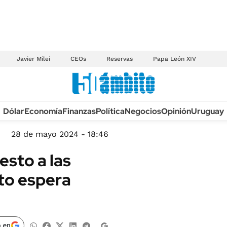
Javier Milei
CEOs
Reservas
Papa León XIV
Anuario autos 2026
Dólar
Economía
Finanzas
Política
Negocios
Opinión
Uruguay
TECNOLOGÍA
NOVEDADES FISCA
MÉXICO
28 de mayo 2024 - 18:46
EDICTOS JUDICIAL
OPINIÓN
esto a las
MULTAS
MUNDO
nto espera
LICITACIONES
INFORMACIÓN GENERAL
CUADROS TARIFAR
ESPECTÁCULOS
RECALL
DEPORTES
 en