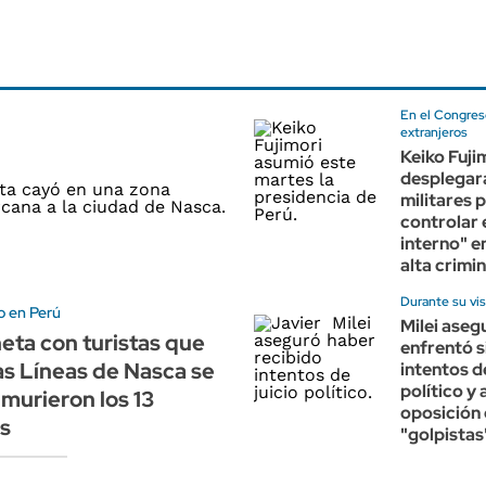
En el Congreso
extranjeros
Keiko Fuji
desplegar
militares 
controlar 
interno" e
alta crimi
Durante su vis
o en Perú
Milei aseg
eta con turistas que
enfrentó s
las Líneas de Nasca se
intentos de
político y 
 murieron los 13
oposición
s
"golpistas