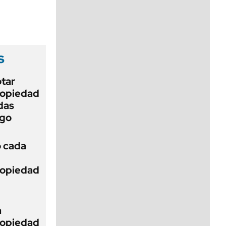
viernes de 10 a 18
s
otar
Propiedad
das
ego
ó cada
Propiedad
a
Propiedad