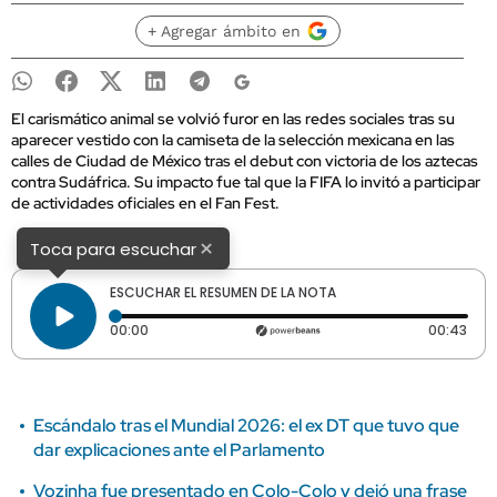
+ Agregar ámbito en
El carismático animal se volvió furor en las redes sociales tras su
aparecer vestido con la camiseta de la selección mexicana en las
calles de Ciudad de México tras el debut con victoria de los aztecas
contra Sudáfrica. Su impacto fue tal que la FIFA lo invitó a participar
de actividades oficiales en el Fan Fest.
×
Toca para escuchar
ESCUCHAR EL RESUMEN DE LA NOTA
Tiempo transcurrido: 0 segundos
Dura
00:00
00:43
Escándalo tras el Mundial 2026: el ex DT que tuvo que
dar explicaciones ante el Parlamento
Vozinha fue presentado en Colo-Colo y dejó una frase