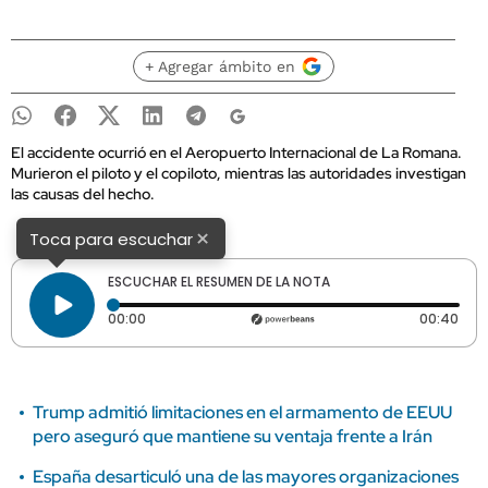
+ Agregar ámbito en
El accidente ocurrió en el Aeropuerto Internacional de La Romana.
Murieron el piloto y el copiloto, mientras las autoridades investigan
las causas del hecho.
×
Toca para escuchar
ESCUCHAR EL RESUMEN DE LA NOTA
Tiempo transcurrido: 0 segundos
Dura
00:00
00:40
Trump admitió limitaciones en el armamento de EEUU
pero aseguró que mantiene su ventaja frente a Irán
España desarticuló una de las mayores organizaciones