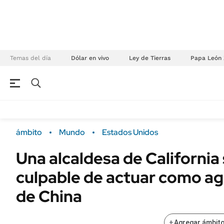
Temas del día
Dólar en vivo
Ley de Tierras
Papa León 
NEGOCIOS
ÚLTIMAS NOTICIAS
Especiales Ámbito
ECONOMÍA
ámbito
Mundo
Estados Unidos
Real Estate
Banco de Datos
Una alcaldesa de California
Sustentabilidad
Campo
culpable de actuar como a
Seguros
FINANZAS
ENERGY REPORT
de China
Dólar
POLÍTICA
Mercados
+
Agregar ámbito
Nacional