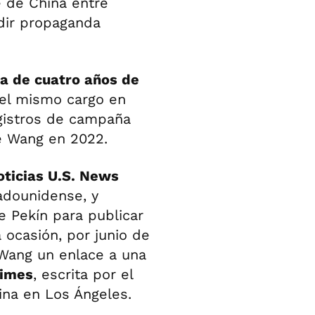
e de China entre
ndir propaganda
a de cuatro años de
del mismo cargo en
gistros de campaña
e Wang en 2022.
oticias U.S. News
tadounidense, y
e Pekín para publicar
 ocasión, por junio de
 Wang un enlace a una
Times
, escrita por el
ina en Los Ángeles.