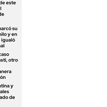
 de este
l
de
 marcó su
hilo y en
 igualó
al
 caso
ti, otro
anera
ión
tina y
ñales
gado de