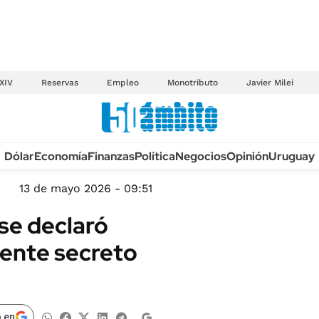
XIV
Reservas
Empleo
Monotributo
Javier Milei
Anuario autos 2026
Dólar
Economía
Finanzas
Política
Negocios
Opinión
Uruguay
TECNOLOGÍA
NOVEDADES FISCA
MÉXICO
13 de mayo 2026 - 09:51
EDICTOS JUDICIAL
OPINIÓN
 se declaró
MULTAS
MUNDO
gente secreto
LICITACIONES
INFORMACIÓN GENERAL
CUADROS TARIFAR
ESPECTÁCULOS
RECALL
DEPORTES
 en