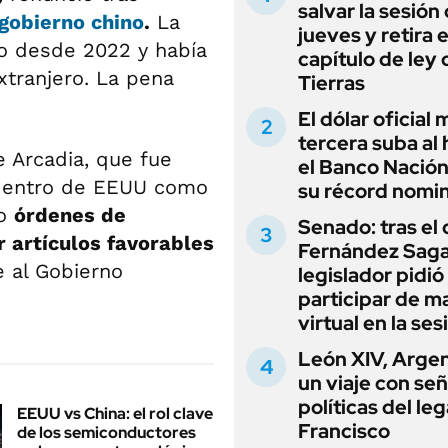
salvar la sesión
gobierno chino
.
La
jueves y retira e
co desde 2022 y había
capítulo de ley 
xtranjero. La pena
Tierras
El dólar oficial
tercera suba al 
e Arcadia, que fue
el Banco Nación
 dentro de EEUU como
su récord nomin
do
órdenes de
Senado: tras el
r artículos favorables
Fernández Sagas
e al Gobierno
legislador pidió
participar de m
virtual en la ses
León XIV, Argen
un viaje con se
políticas del le
EEUU vs China: el rol clave
Francisco
de los semiconductores