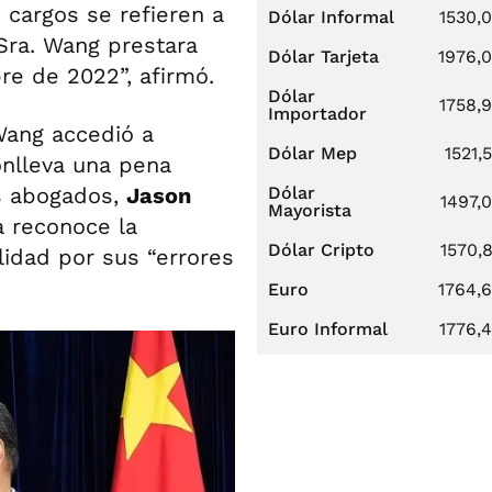
s cargos se refieren a
Dólar Informal
1530,
Sra. Wang prestara
Dólar Tarjeta
1976,
re de 2022”, afirmó.
Dólar
1758,
Importador
Wang accedió a
Dólar Mep
1521,
onlleva una pena
us abogados,
Jason
Dólar
1497,
Mayorista
a reconoce la
Dólar Cripto
1570,
idad por sus “errores
Euro
1764,
Euro Informal
1776,