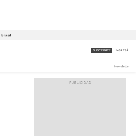
Brasil
SUSCRIBITE
INGRESÁ
SUMATE A LA COMUNIDAD
Newsletter
DE ÁMBITO
LES
ACCESO FULL - $1.800/MES
ES
CORPORATIVO - CONSULTAR
Si tenés dudas comunicate
con nosotros a
IOS
suscripciones@ambito.com.ar
Llamanos al (54) 11 4556-
9147/48 o
al (54) 11 4449-3256 de lunes a