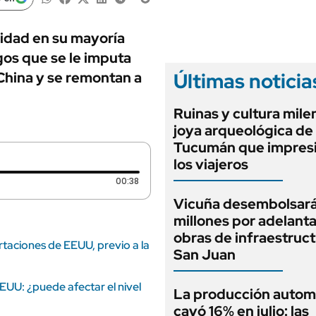
ANUARIO 2025
LIFESTYLE
EDICIÓN IMPRESA
AUTOS
idad en su mayoría
os que se le imputa
Últimas noticia
China y se remontan a
Ruinas y cultura milen
joya arqueológica de
Tucumán que impresi
los viajeros
Duración: 38 segundos
00:38
Vicuña desembolsar
millones por adelant
obras de infraestruc
rtaciones de EEUU, previo a la
San Juan
EUU: ¿puede afectar el nivel
La producción autom
cayó 16% en julio: las