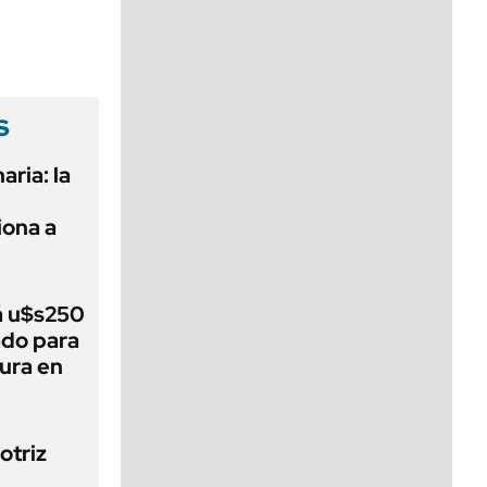
viernes de 10 a 18
s
aria: la
ona a
á u$s250
ado para
tura en
otriz