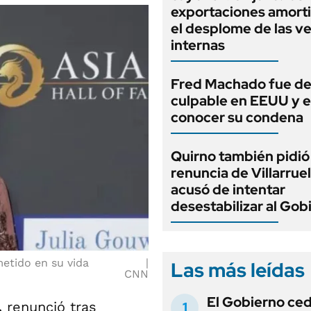
exportaciones amort
el desplome de las v
internas
Fred Machado fue de
culpable en EEUU y 
conocer su condena
Quirno también pidió 
renuncia de Villarruel
acusó de intentar
desestabilizar al Gob
metido en su vida
Las más leídas
CNN
El Gobierno ce
,
renunció tras