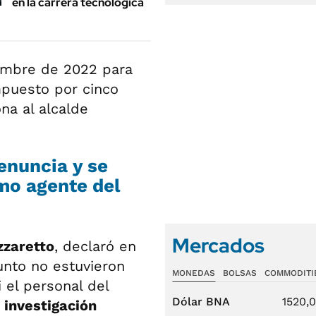
en la carrera tecnológica
iembre de 2022 para
mpuesto por cinco
na al alcalde
renuncia y se
mo agente del
Mercados
zzaretto
, declaró en
nto no estuvieron
MONEDAS
BOLSAS
COMMODITI
 el personal del
Dólar BNA
1520,
 investigación