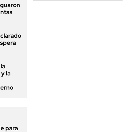
iguaron
entas
clarado
espera
la
 y la
ierno
de para