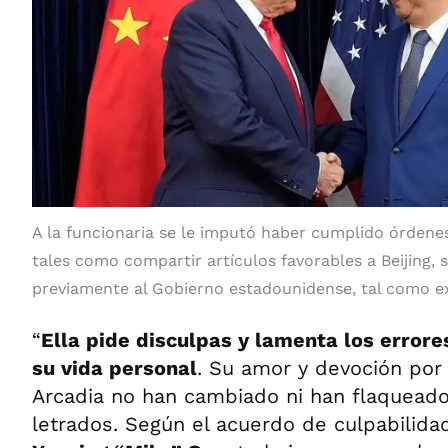
A la funcionaria se le imputó haber cumplido órdenes
tales como compartir artículos favorables a Beijing, 
previamente al Gobierno estadounidense, tal como exi
“
Ella pide disculpas y lamenta los error
su vida personal
. Su amor y devoción por
Arcadia no han cambiado ni han flaqueado”
letrados. Según el acuerdo de culpabilida