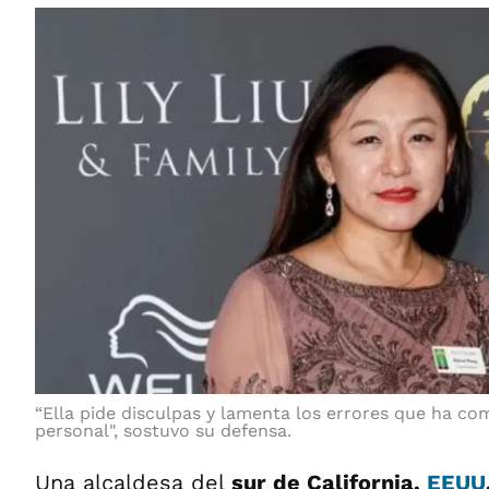
“Ella pide disculpas y lamenta los errores que ha co
personal", sostuvo su defensa.
Una alcaldesa del
sur de California,
EEUU