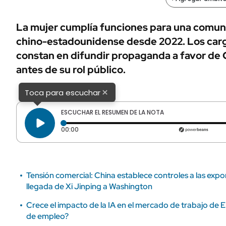
ÁMBITO DEBATE
Municipios
MEDIAKIT AMBITO DEBATE
La mujer cumplía funciones para una comun
URUGUAY
chino-estadounidense desde 2022. Los carg
constan en difundir propaganda a favor de 
antes de su rol público.
×
Toca para escuchar
ESCUCHAR EL RESUMEN DE LA NOTA
Tiempo transcurrido: 0 segundos
00:00
Tensión comercial: China establece controles a las expo
llegada de Xi Jinping a Washington
Crece el impacto de la IA en el mercado de trabajo de E
de empleo?