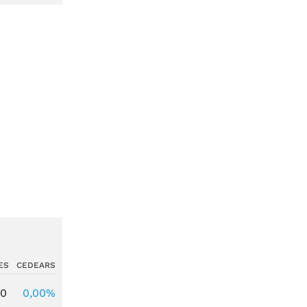
ES
CEDEARS
00
0,00%