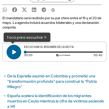
El mandatario será recibido por su par chino entre el 19 y el 20 de
mayo. La agenda incluirá acuerdos bilaterales y una declaración
conjunta.
×
Toca para escuchar
ESCUCHAR EL RESUMEN DE LA NOTA
Tiempo transcurrido: 0 segundos
Dura
00:00
00:40
De la Espriella asumió en Colombia y prometió una
"transformación profunda" para construir la "Patria
Milagro"
España acelera la identificación de los migrantes
muertos en Ceuta mientras la cifra de víctimas asciende
a 141