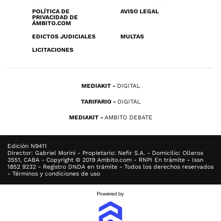
POLÍTICA DE
AVISO LEGAL
PRIVACIDAD DE
ÁMBITO.COM
EDICTOS JUDICIALES
MULTAS
LICITACIONES
MEDIAKIT
DIGITAL
TARIFARIO
DIGITAL
MEDIAKIT
AMBITO DEBATE
Edición N9411
Director: Gabriel Morini - Propietario: Nefir S.A. - Domicilio: Olleros
3551, CABA - Copyright © 2019 Ambito.com - RNPI En trámite - Issn
1852 9232 - Registro DNDA en trámite - Todos los derechos reservados
- Términos y condiciones de uso