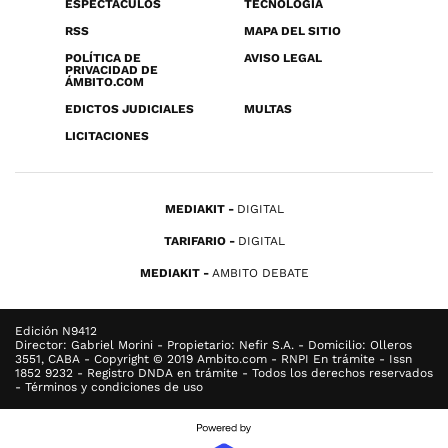
ESPECTÁCULOS
TECNOLOGÍA
RSS
MAPA DEL SITIO
POLÍTICA DE
AVISO LEGAL
PRIVACIDAD DE
ÁMBITO.COM
EDICTOS JUDICIALES
MULTAS
LICITACIONES
MEDIAKIT
DIGITAL
TARIFARIO
DIGITAL
MEDIAKIT
AMBITO DEBATE
Edición N9412
Director: Gabriel Morini - Propietario: Nefir S.A. - Domicilio: Olleros
3551, CABA - Copyright © 2019 Ambito.com - RNPI En trámite - Issn
1852 9232 - Registro DNDA en trámite - Todos los derechos reservados
- Términos y condiciones de uso