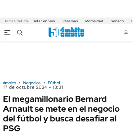
Temas del día
Dólar en vivo
Reservas
Morosidad
Senado
I
ámbito
Negocios
Fútbol
17 de octubre 2024 - 13:31
El megamillonario Bernard
Arnault se mete en el negocio
del fútbol y busca desafiar al
PSG