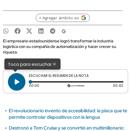
+ Agregar ámbito en
El empresario estadounidense logró transformar la industria
logística con su compañía de automatización y hacer crecer su
riqueza.
×
Toca para escuchar
ESCUCHAR EL RESUMEN DE LA NOTA
Tiempo transcurrido: 0 segundos
Dura
00:00
00:42
El revolucionario invento de accesibilidad: la placa que te
permite controlar dispositivos con la lengua
Destronó a Tom Cruise y se convirtió en multimillonario: