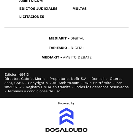
ÁMBITO.COM
EDICTOS JUDICIALES
MULTAS
LICITACIONES
MEDIAKIT
DIGITAL
TARIFARIO
DIGITAL
MEDIAKIT
AMBITO DEBATE
Edición N9413
Director: Gabriel Morini - Propietario: Nefir S.A. - Domicilio: Olleros
3551, CABA - Copyright © 2019 Ambito.com - RNPI En trámite - Issn
1852 9232 - Registro DNDA en trámite - Todos los derechos reservados
- Términos y condiciones de uso