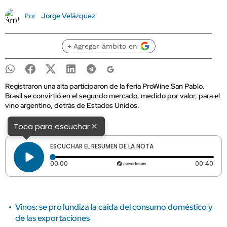
Jorge Velázquez
Por
+ Agregar ámbito en
Registraron una alta participaron de la feria ProWine San Pablo.
Brasil se convirtió en el segundo mercado, medido por valor, para el
vino argentino, detrás de Estados Unidos.
×
Toca para escuchar
ESCUCHAR EL RESUMEN DE LA NOTA
Tiempo transcurrido: 0 segundos
Dura
00:00
00:40
Vinos: se profundiza la caída del consumo doméstico y
de las exportaciones