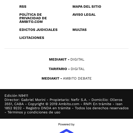
RSS
MAPA DEL SITIO
POLÍTICA DE
AVISO LEGAL
PRIVACIDAD DE
ÁMBITO.COM
EDICTOS JUDICIALES
MULTAS
LICITACIONES
MEDIAKIT
DIGITAL
TARIFARIO
DIGITAL
MEDIAKIT
AMBITO DEBATE
Edición N9411
Director: Gabriel Morini - Propietario: Nefir S.A. - Domicilio: Olleros
3551, CABA - Copyright © 2019 Ambito.com - RNPI En trámite - Issn
1852 9232 - Registro DNDA en trámite - Todos los derechos reservados
- Términos y condiciones de uso