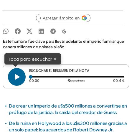
+ Agregar ámbito en
Este hombre fue clave para llevar adelante el imperio familiar que
genera millones de dólares al año.
×
Toca para escuchar
ESCUCHAR EL RESUMEN DE LA NOTA
Tiempo transcurrido: 0 segundos
Dura
00:00
00:44
De crear un imperio de u$s500 millones a convertirse en
prófugo de la justicia: la caída del creador de Guess
De la ruina en Hollywood a los u$s300 millones gracias a
un solo papel: los acuerdos de Robert Downey Jr.