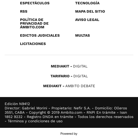
ESPECTÁCULOS
TECNOLOGÍA
RSS
MAPA DEL SITIO
POLÍTICA DE
AVISO LEGAL
PRIVACIDAD DE
ÁMBITO.COM
EDICTOS JUDICIALES
MULTAS
LICITACIONES
MEDIAKIT
DIGITAL
TARIFARIO
DIGITAL
MEDIAKIT
AMBITO DEBATE
Edición N9412
Director: Gabriel Morini - Propietario: Nefir S.A. - Domicilio: Olleros
3551, CABA - Copyright © 2019 Ambito.com - RNPI En trámite - Issn
1852 9232 - Registro DNDA en trámite - Todos los derechos reservados
- Términos y condiciones de uso