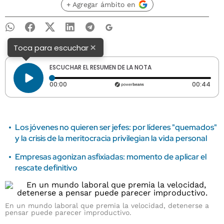
+ Agregar ámbito en
×
Toca para escuchar
ESCUCHAR EL RESUMEN DE LA NOTA
Tiempo transcurrido: 0 segundos
Dura
00:00
00:44
Los jóvenes no quieren ser jefes: por líderes "quemados"
y la crisis de la meritocracia privilegian la vida personal
Empresas agonizan asfixiadas: momento de aplicar el
rescate definitivo
En un mundo laboral que premia la velocidad, detenerse a
pensar puede parecer improductivo.