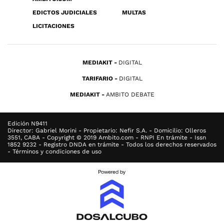
EDICTOS JUDICIALES
MULTAS
LICITACIONES
MEDIAKIT
DIGITAL
TARIFARIO
DIGITAL
MEDIAKIT
AMBITO DEBATE
Edición N9411
Director: Gabriel Morini - Propietario: Nefir S.A. - Domicilio: Olleros
3551, CABA - Copyright © 2019 Ambito.com - RNPI En trámite - Issn
1852 9232 - Registro DNDA en trámite - Todos los derechos reservados
- Términos y condiciones de uso