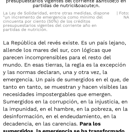
La Ley de Solidaridad, entre otras medidas, dispone
Foto:
"un incremento de emergencia como mínimo del
NA
cincuenta por ciento (50%) de los créditos
presupuestarios vigentes del corriente año en
partidas de nutrición.
La República del revés existe. Es un país lejano,
allende los mares del sur, con lógicas que
parecen incomprensibles para el resto del
mundo. En esas tierras, la regla es la excepción
y las normas declaran, una y otra vez, la
emergencia. Un país de sumergidos en el que, de
tanto en tanto, se muestran y hacen visibles las
necesidades impostergables que emergen.
Sumergidos en la corrupción, en la injusticia, en
la impunidad, en el hambre, en la pobreza, en la
desinformación, en el endeudamiento, en la
decadencia, en las carencias.
Para los
sumergidos, la emergencia se ha transformado