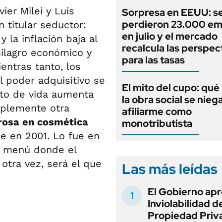
ier Milei y Luis
Sorpresa en EEUU: s
perdieron 23.000 em
 titular seductor:
en julio y el mercado
 la inflación baja al
recalcula las perspec
milagro económico y
para las tasas
entras tanto, los
l poder adquisitivo se
El mito del cupo: qué 
sto de vida aumenta
la obra social se nieg
mplemente otra
afiliarme como
erosa en cosmética
monotributista
ue en 2001. Lo fue en
vo menú donde el
otra vez, será el que
Las más leídas
El Gobierno apr
Inviolabilidad de
Propiedad Priv