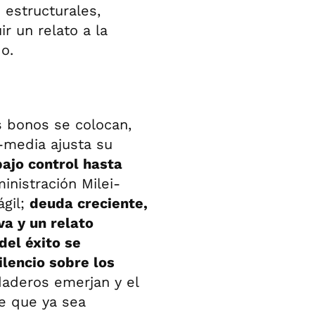
estructurales,
ir un relato a la
o.
s bonos se colocan,
-media ajusta su
ajo control hasta
inistración Milei-
ágil;
deuda creciente,
a y un relato
del éxito se
ilencio sobre los
aderos emerjan y el
e que ya sea