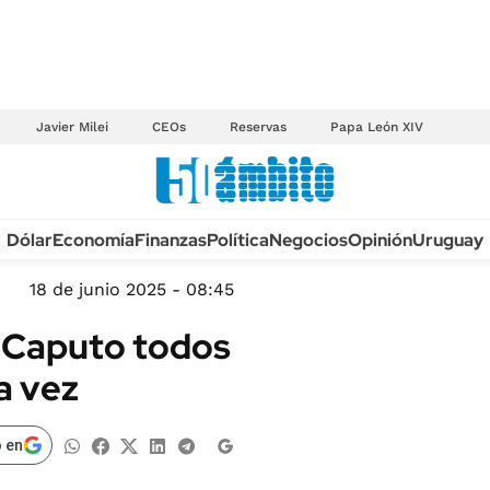
Javier Milei
CEOs
Reservas
Papa León XIV
Anuario autos 2026
Dólar
Economía
Finanzas
Política
Negocios
Opinión
Uruguay
TECNOLOGÍA
NOVEDADES FISCA
MÉXICO
18 de junio 2025 - 08:45
EDICTOS JUDICIAL
OPINIÓN
is Caputo todos
MULTAS
MUNDO
a vez
LICITACIONES
INFORMACIÓN GENERAL
CUADROS TARIFAR
ESPECTÁCULOS
 en
RECALL
DEPORTES