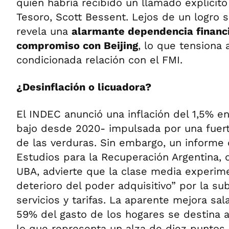
quien habría recibido un llamado explícito
Tesoro, Scott Bessent. Lejos de un logro 
revela una
alarmante dependencia financi
compromiso con Beijing
, lo que tensiona 
condicionada relación con el FMI.
¿Desinflación o licuadora?
El INDEC anunció una inflación del 1,5% e
bajo desde 2020- impulsada por una fuert
de las verduras. Sin embargo, un informe
Estudios para la Recuperación Argentina, 
UBA, advierte que la clase media experim
deterioro del poder adquisitivo” por la 
servicios y tarifas. La aparente mejora salar
59% del gasto de los hogares se destina a 
lo que representa un alza de diez puntos 