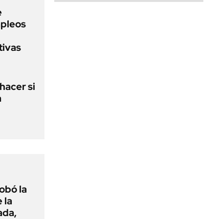
e
pleos
tivas
hacer si
a
obó la
 la
ada,