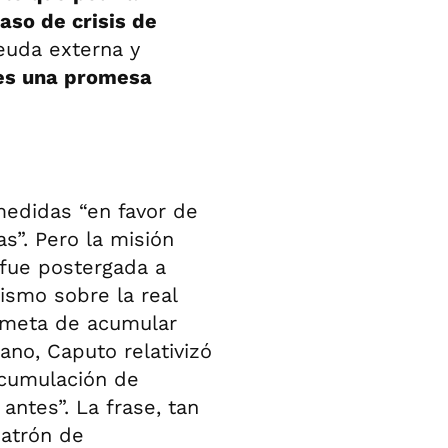
caso de crisis de
euda externa y
 es una promesa
medidas “en favor de
s”. Pero la misión
, fue postergada a
nismo sobre la real
a meta de acumular
ano, Caputo relativizó
acumulación de
antes”. La frase, tan
patrón de