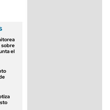
viernes de 10 a 18
s
nitorea
l sobre
unta el
nto
 de
otiza
osto