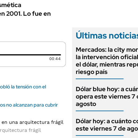
ANUARIO 2025
smética
LIFESTYLE
EDICIÓN IMPRESA
n 2001. Lo fue en
AUTOS
Últimas noticia
Mercados: la city mo
la intervención oficia
Duración: 44 segundos
00:44
el dólar, mientras rep
riesgo país
obló la tensión con el
Dólar blue hoy: a cuá
opera este viernes 7
agosto
ios no alcanzan para cubrir
Dólar hoy: a cuánto c
este viernes 7 de ag
quitectura frágil