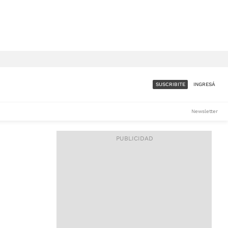
SUSCRIBITE
INGRESÁ
SUMATE A LA COMUNIDAD
Newsletter
DE ÁMBITO
LES
ACCESO FULL - $1.800/MES
ES
CORPORATIVO - CONSULTAR
Si tenés dudas comunicate
con nosotros a
IOS
suscripciones@ambito.com.ar
Llamanos al (54) 11 4556-
9147/48 o
al (54) 11 4449-3256 de lunes a