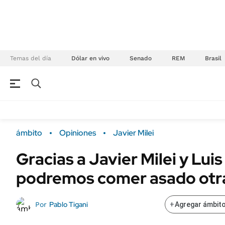
Temas del día
Dólar en vivo
Senado
REM
Brasil
NEGOCIOS
ÚLTIMAS NOTICIAS
Especiales Ámbito
ECONOMÍA
ámbito
Opiniones
Javier Milei
Real Estate
Banco de Datos
Gracias a Javier Milei y Lu
Sustentabilidad
Campo
podremos comer asado otr
Seguros
FINANZAS
ENERGY REPORT
Dólar
Pablo Tigani
Por
+
Agregar ámbito
POLÍTICA
Mercados
Nacional