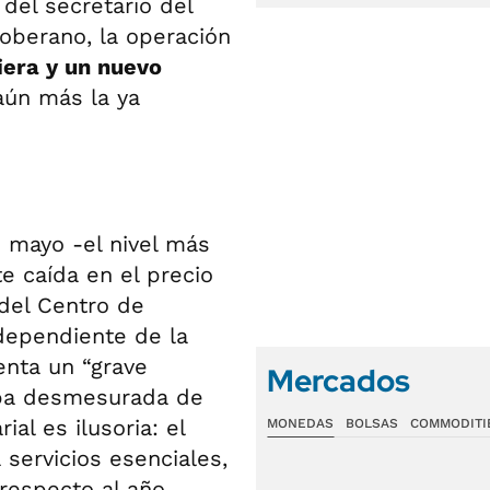
 del secretario del
soberano, la operación
era y un nuevo
aún más la ya
n mayo -el nivel más
e caída en el precio
 del Centro de
dependiente de la
enta un “grave
Mercados
suba desmesurada de
ial es ilusoria: el
MONEDAS
BOLSAS
COMMODITI
servicios esenciales,
respecto al año