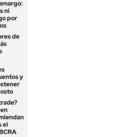
 amargo:
s ni
go por
dos
ores de
más
s
es
uentos y
ostener
gosto
 trade?
 en
omiendan
s el
l BCRA