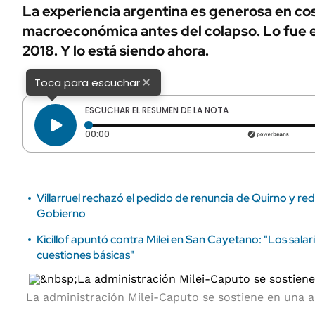
ÁMBITO DEBATE
La experiencia argentina es generosa en co
Municipios
macroeconómica antes del colapso. Lo fue e
MEDIAKIT AMBITO DEBATE
URUGUAY
2018. Y lo está siendo ahora.
×
Toca para escuchar
ESCUCHAR EL RESUMEN DE LA NOTA
Tiempo transcurrido: 0 segundos
00:00
Villarruel rechazó el pedido de renuncia de Quirno y red
Gobierno
Kicillof apuntó contra Milei en San Cayetano: "Los salar
cuestiones básicas"
La administración Milei-Caputo se sostiene en una ar