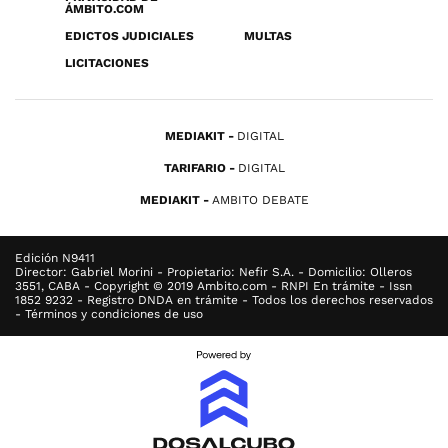
ÁMBITO.COM
EDICTOS JUDICIALES
MULTAS
LICITACIONES
MEDIAKIT
DIGITAL
TARIFARIO
DIGITAL
MEDIAKIT
AMBITO DEBATE
Edición N9411
Director: Gabriel Morini - Propietario: Nefir S.A. - Domicilio: Olleros
3551, CABA - Copyright © 2019 Ambito.com - RNPI En trámite - Issn
1852 9232 - Registro DNDA en trámite - Todos los derechos reservados
- Términos y condiciones de uso