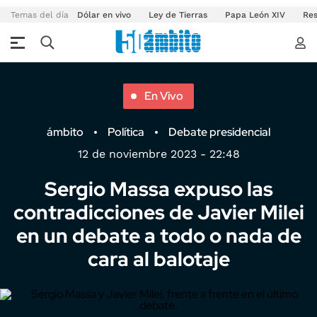
Temas del día
Dólar en vivo
Ley de Tierras
Papa León XIV
Res
En Vivo
ámbito
Política
Debate presidencial
12 de noviembre 2023 - 22:48
Sergio Massa expuso las
contradicciones de Javier Milei
en un debate a todo o nada de
cara al balotaje