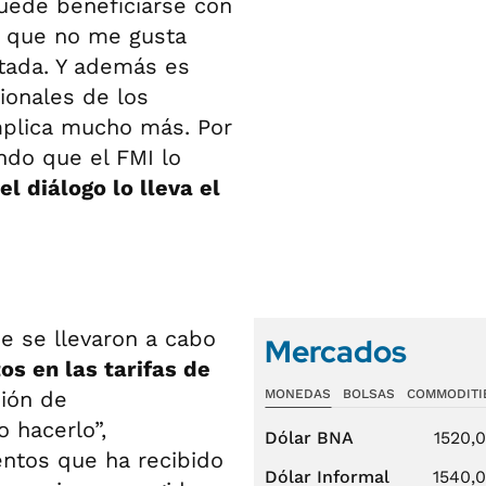
uede beneficiarse con
d que no me gusta
tada. Y además es
cionales de los
omplica mucho más. Por
ndo que el FMI lo
l diálogo lo lleva el
e se llevaron a cabo
Mercados
os en las tarifas de
sión de
MONEDAS
BOLSAS
COMMODITI
 hacerlo”,
Dólar BNA
1520,
entos que ha recibido
Dólar Informal
1540,