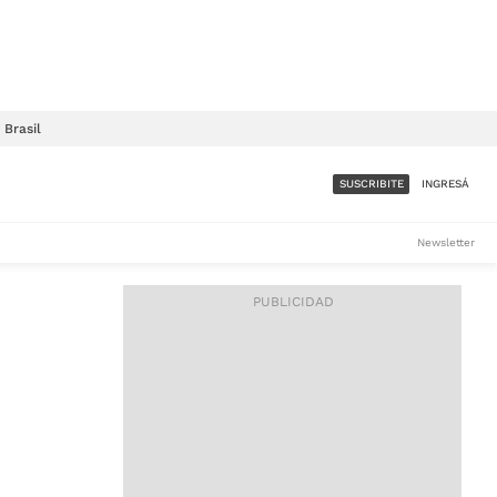
Brasil
SUSCRIBITE
INGRESÁ
SUMATE A LA COMUNIDAD
Newsletter
DE ÁMBITO
LES
ACCESO FULL - $1.800/MES
ES
CORPORATIVO - CONSULTAR
Si tenés dudas comunicate
con nosotros a
IOS
suscripciones@ambito.com.ar
Llamanos al (54) 11 4556-
9147/48 o
al (54) 11 4449-3256 de lunes a