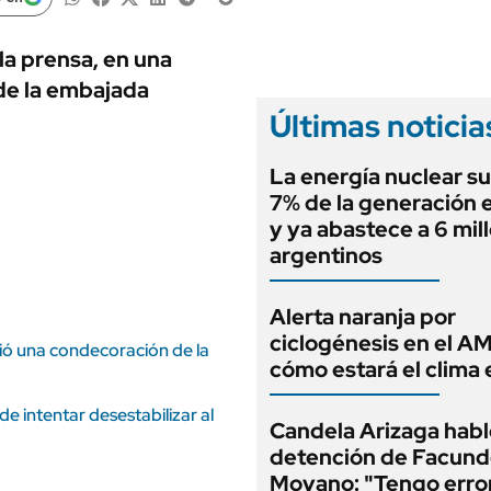
ANUARIO 2025
LIFESTYLE
EDICIÓN IMPRESA
AUTOS
la prensa, en una
 de la embajada
Últimas noticia
La energía nuclear su
7% de la generación e
y ya abastece a 6 mil
argentinos
Alerta naranja por
ciclogénesis en el A
ió una condecoración de la
cómo estará el clima 
de intentar desestabilizar al
Candela Arizaga habló
detención de Facun
Moyano: "Tengo erro