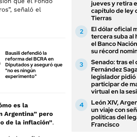
isión que el Fondo
jueves y retira e
os”, señaló el
capítulo de ley 
Tierras
El dólar oficial
tercera suba al 
el Banco Nación
su récord nomin
Bausili defendió la
reforma del BCRA en
Senado: tras el
Diputados y aseguró que
Fernández Sagas
"no es ningún
legislador pidió
experimento"
participar de m
virtual en la ses
León XIV, Argen
ómo es la
un viaje con se
en Argentina” pero
políticas del le
io de la inflación”
.
Francisco