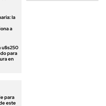
aria: la
ona a
á u$s250
ado para
tura en
de para
 de este