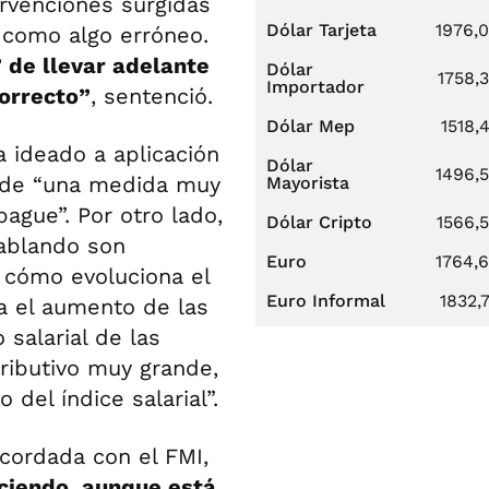
ervenciones surgidas
Dólar Tarjeta
1976,
 como algo erróneo.
 de llevar adelante
Dólar
1758,
Importador
correcto”
, sentenció.
Dólar Mep
1518,
 ideado a aplicación
Dólar
1496,
a de “una medida muy
Mayorista
ague”. Por otro lado,
Dólar Cripto
1566,
ablando son
Euro
1764,
 cómo evoluciona el
Euro Informal
1832,
a el aumento de las
salarial de las
tributivo muy grande,
del índice salarial”.
cordada con el FMI,
ciendo, aunque está