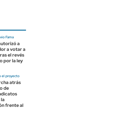
avio Fama
autorizó a
or a votar a
ras el revés
o por la ley
 el proyecto
rcha atrás
lo de
indicatos
 la
ón frente al