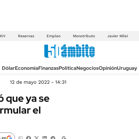
XIV
Reservas
Empleo
Monotributo
Javier Milei
Anuario autos 2026
Dólar
Economía
Finanzas
Política
Negocios
Opinión
Uruguay
TECNOLOGÍA
NOVEDADES FISCA
MÉXICO
12 de mayo 2022 - 14:31
EDICTOS JUDICIAL
OPINIÓN
 que ya se
MULTAS
MUNDO
rmular el
LICITACIONES
INFORMACIÓN GENERAL
CUADROS TARIFAR
ESPECTÁCULOS
RECALL
DEPORTES
 en