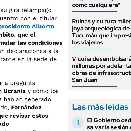
como cualquiera"
 su gira relámpago
entro con el titular
Ruinas y cultura milen
presidente
Alberto
joya arqueológica de
bito, que el
Tucumán que impresi
los viajeros
rmular las condiciones
en declaraciones a la
Vicuña desembolsar
 tarde en la sede de
millones por adelant
obras de infraestruc
San Juan
 una pregunta
n Ucrania
y cómo los
ía habían generado
Las más leídas
ndo,
Fernández
que revisar estos
El Gobierno ce
ado
salvar la sesión