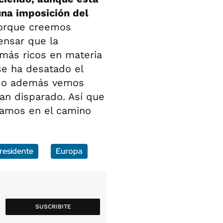
una imposición del
porque creemos
ensar que la
más ricos en materia
e ha desatado el
ando además vemos
an disparado. Así que
amos en el camino
residente
Europa
SUSCRIBITE