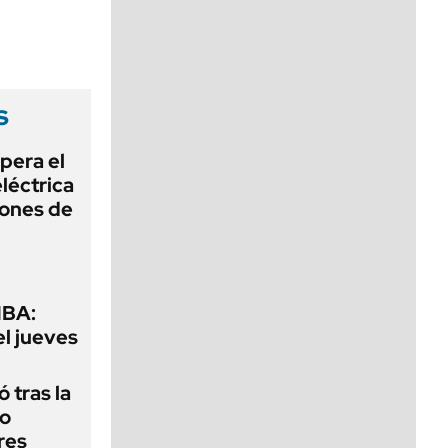
viernes de 10 a 18
s
pera el
léctrica
lones de
MBA:
el jueves
 tras la
do
res