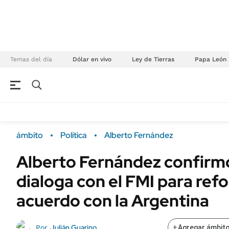
Temas del día
Dólar en vivo
Ley de Tierras
Papa León 
NEGOCIOS
ÚLTIMAS NOTICIAS
Especiales Ámbito
ECONOMÍA
ámbito
Política
Alberto Fernández
Real Estate
Banco de Datos
Alberto Fernández confirmó
Sustentabilidad
Campo
dialoga con el FMI para refo
Seguros
FINANZAS
ENERGY REPORT
acuerdo con la Argentina
Dólar
POLÍTICA
Mercados
Julián Guarino
Por
+
Agregar ámbito
Nacional