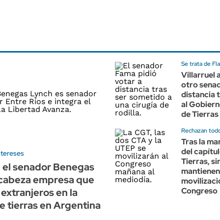
Se trata de Fl
Villarruel 
otro senad
distancia t
al Gobiern
de Tierras
Rechazan todo
Tras la ma
del capítu
ntereses
Tierras, s
 el senador Benegas
mantienen
cabeza empresa que
movilizaci
Congreso
 extranjeros en la
 tierras en Argentina