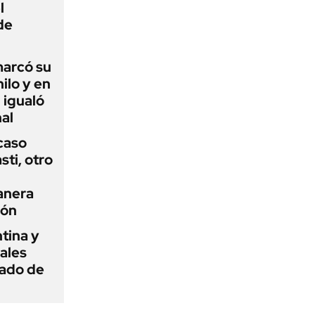
l
de
 marcó su
hilo y en
 igualó
al
 caso
ti, otro
anera
ión
tina y
ñales
gado de