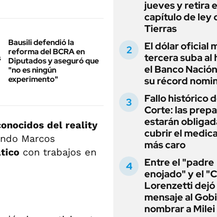
jueves y retira e
capítulo de ley 
Tierras
Bausili defendió la
El dólar oficial
reforma del BCRA en
tercera suba al 
Diputados y aseguró que
el Banco Nación
"no es ningún
experimento"
su récord nomin
Fallo histórico d
Corte: las prep
estarán obligad
onocidos del reality
cubrir el medi
ando Marcos
más caro
ático
con trabajos en
Entre el "padre
enojado" y el "C
Lorenzetti dejó
mensaje al Gobi
nombrar a Milei