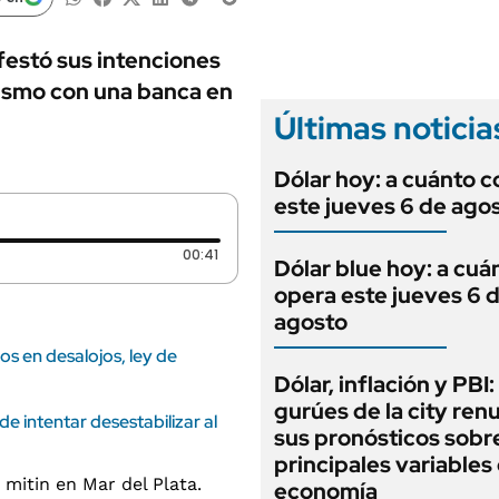
ANUARIO 2025
LIFESTYLE
EDICIÓN IMPRESA
AUTOS
festó sus intenciones
ialismo con una banca en
Últimas noticia
Dólar hoy: a cuánto c
este jueves 6 de ago
Duración: 41 segundos
00:41
Dólar blue hoy: a cuá
opera este jueves 6 
agosto
ios en desalojos, ley de
Dólar, inflación y PBI:
gurúes de la city re
de intentar desestabilizar al
sus pronósticos sobre
principales variables 
economía