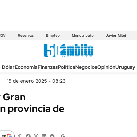
XIV
Reservas
Empleo
Monotributo
Javier Milei
Anuario autos 2026
Dólar
Economía
Finanzas
Política
Negocios
Opinión
Uruguay
TECNOLOGÍA
NOVEDADES FISCA
MÉXICO
15 de enero 2025 - 08:23
EDICTOS JUDICIAL
OPINIÓN
x Gran
MULTAS
MUNDO
n provincia de
LICITACIONES
INFORMACIÓN GENERAL
CUADROS TARIFAR
ESPECTÁCULOS
RECALL
DEPORTES
 en