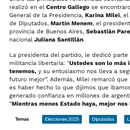
realizó en el
Centro Gallego
se encontraro
General de la Presidencia,
Karina Milei
, e
de Diputados,
Martín Menem
, el presiden
provincia de Buenos Aires,
Sebastián Pare
nacional
Juliana Santillán
.
La presidenta del partido, le dedicó parte
militancia libertaria: "
U
stedes son lo más 
tenemos,
y su entusiasmo nos lleva a seg
futuro mejor”. Además, Milei remarcó que
es haber hecho lo que dijimos que íbamos
generado confianza en millones de argentin
"
M
ientras menos Estado haya, mejor nos i
Temas
Elecciones 2025
Diputados
L