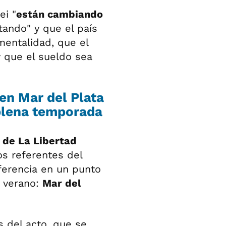
ei "
están cambiando
ando" y que el país
entalidad, que el
 que el sueldo sea
en Mar del Plata
 plena temporada
 de La Libertad
los referentes del
ferencia en un punto
e verano:
Mar del
as del acto, que se