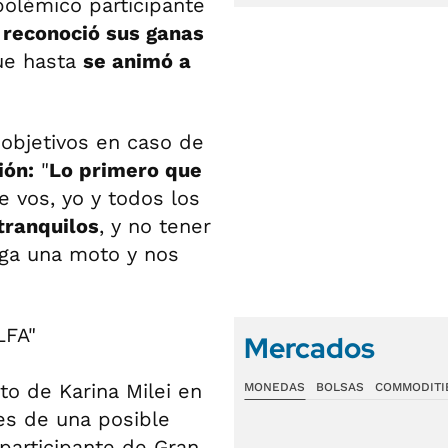
 polémico participante
o
reconoció sus ganas
que hasta
se animó a
 objetivos en caso de
ión:
"
Lo primero que
e vos, yo y todos los
 tranquilos
, y no tener
ga una moto y nos
LFA"
Mercados
to de Karina Milei en
MONEDAS
BOLSAS
COMMODITI
res de una posible
xparticipante de Gran