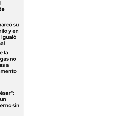
l
de
 marcó su
hilo y en
 igualó
al
e la
agas no
as a
camento
ésar":
 un
erno sin