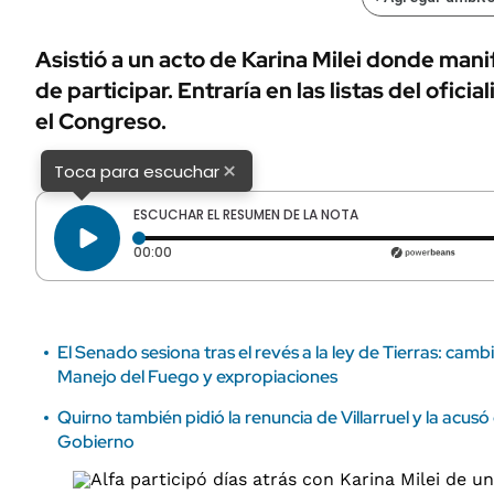
ÁMBITO DEBATE
Municipios
MEDIAKIT AMBITO DEBATE
Asistió a un acto de Karina Milei donde mani
URUGUAY
de participar. Entraría en las listas del ofic
el Congreso.
×
Toca para escuchar
ESCUCHAR EL RESUMEN DE LA NOTA
Tiempo transcurrido: 0 segundos
00:00
El Senado sesiona tras el revés a la ley de Tierras: camb
Manejo del Fuego y expropiaciones
Quirno también pidió la renuncia de Villarruel y la acusó 
Gobierno