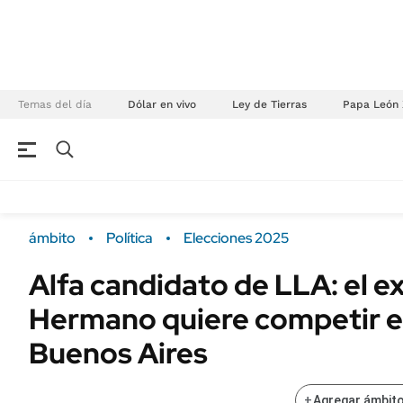
Temas del día
Dólar en vivo
Ley de Tierras
Papa León 
NEGOCIOS
ÚLTIMAS NOTICIAS
Especiales Ámbito
ECONOMÍA
ámbito
Política
Elecciones 2025
Real Estate
Banco de Datos
Alfa candidato de LLA: el e
Sustentabilidad
Campo
Hermano quiere competir e
Seguros
FINANZAS
ENERGY REPORT
Buenos Aires
Dólar
POLÍTICA
Mercados
+
Agregar ámbito
Nacional