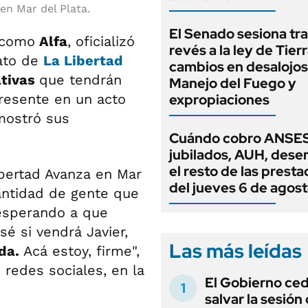
 en Mar del Plata.
El Senado sesiona tra
 como
Alfa
, oficializó
revés a la ley de Tierr
ato de
La Libertad
cambios en desalojos,
ativas
que tendrán
Manejo del Fuego y
resente en un acto
expropiaciones
mostró sus
Cuándo cobro ANSES
jubilados, AUH, dese
el resto de las prest
ibertad Avanza en Mar
del jueves 6 de agos
cantidad de gente que
 esperando a que
 sé si vendrá Javier,
Las más leídas
da.
Acá estoy, firme",
 redes sociales, en la
El Gobierno ce
salvar la sesión