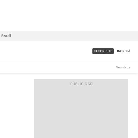
Brasil
SUSCRIBITE
INGRESÁ
SUMATE A LA COMUNIDAD
Newsletter
DE ÁMBITO
LES
ACCESO FULL - $1.800/MES
ES
CORPORATIVO - CONSULTAR
Si tenés dudas comunicate
con nosotros a
IOS
suscripciones@ambito.com.ar
Llamanos al (54) 11 4556-
9147/48 o
al (54) 11 4449-3256 de lunes a