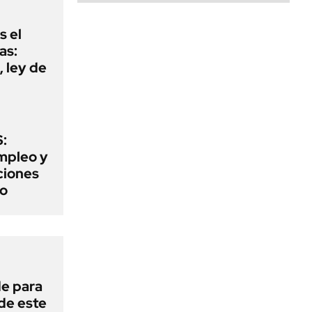
s el
as:
 ley de
:
mpleo y
aciones
to
de para
 de este