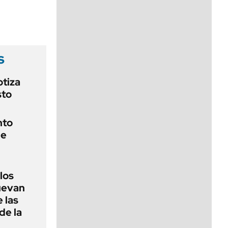
viernes de 10 a 18
s
otiza
sto
nto
de
 los
nuevan
 las
de la