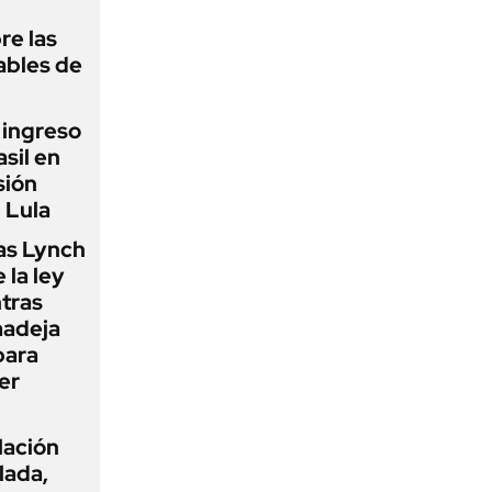
re las
ables de
l ingreso
sil en
sión
 Lula
as Lynch
 la ley
ntras
madeja
para
er
flación
lada,