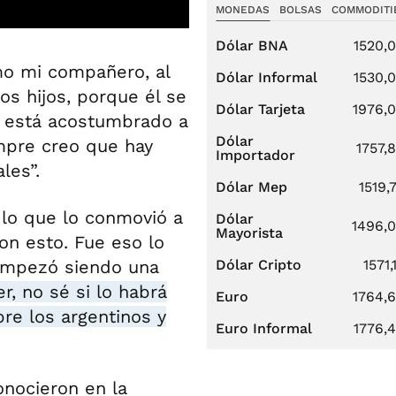
MONEDAS
BOLSAS
COMMODITI
Dólar BNA
1520,
omo mi compañero, al
Dólar Informal
1530,
s hijos, porque él se
Dólar Tarjeta
1976,
a está acostumbrado a
Dólar
empre creo que hay
1757,
Importador
les”.
Dólar Mep
1519,
 lo que lo conmovió a
Dólar
1496,
Mayorista
on esto. Fue eso lo
 empezó siendo una
Dólar Cripto
1571,
er, no sé si lo habrá
Euro
1764,
bre los argentinos y
Euro Informal
1776,
onocieron en la