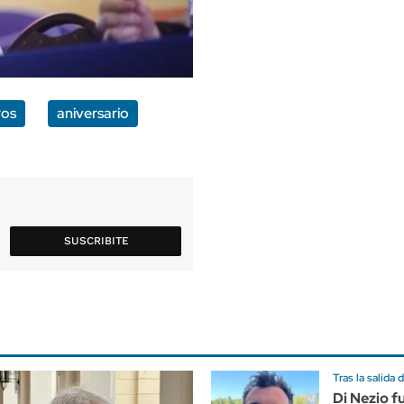
ros
aniversario
SUSCRIBITE
Tras la salida
Di Nezio f