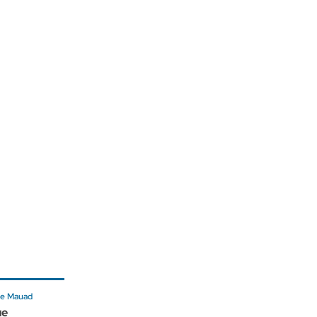
 de Mauad
ue