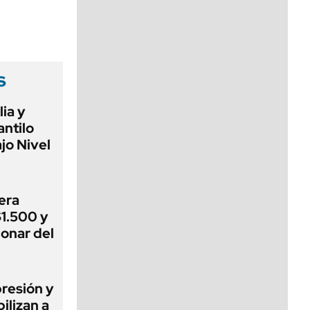
viernes de 10 a 18
s
lia y
antilo
jo Nivel
era
$1.500 y
ionar del
presión y
ilizan a