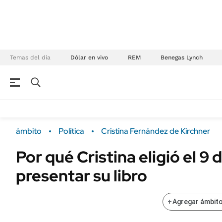
Temas del día
Dólar en vivo
REM
Benegas Lynch
NEGOCIOS
ÚLTIMAS NOTICIAS
Especiales Ámbito
ECONOMÍA
ámbito
Política
Cristina Fernández de Kirchner
Real Estate
Banco de Datos
Por qué Cristina eligió el 9
Sustentabilidad
Campo
presentar su libro
Seguros
FINANZAS
ENERGY REPORT
Dólar
+
Agregar ámbito
POLÍTICA
Mercados
Nacional