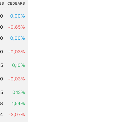
ES
CEDEARS
00
0,00%
00
-0,65%
00
0,00%
80
-0,03%
75
0,10%
00
-0,03%
15
0,12%
68
1,54%
44
-3,07%