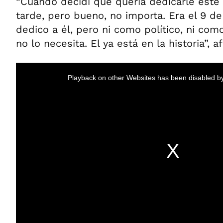
“Cuando decidí que quería dedicarle este l
tarde, pero bueno, no importa. Era el 9 de
dedico a él, pero ni como político, ni com
no lo necesita. El ya está en la historia”, a