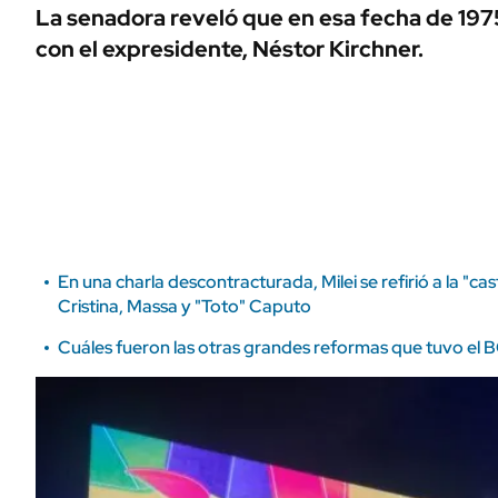
ÁMBITO DEBATE
La senadora reveló que en esa fecha de 197
Municipios
con el expresidente, Néstor Kirchner.
MEDIAKIT AMBITO DEBATE
URUGUAY
En una charla descontracturada, Milei se refirió a la "cas
Cristina, Massa y "Toto" Caputo
Cuáles fueron las otras grandes reformas que tuvo el