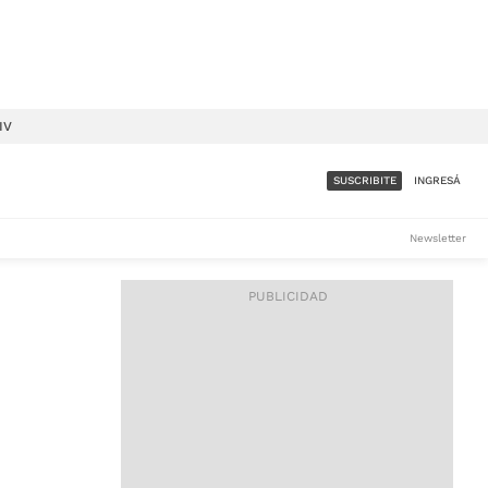
IV
SUSCRIBITE
INGRESÁ
SUMATE A LA COMUNIDAD
Newsletter
DE ÁMBITO
LES
ACCESO FULL - $1.800/MES
ES
CORPORATIVO - CONSULTAR
Si tenés dudas comunicate
con nosotros a
IOS
suscripciones@ambito.com.ar
Llamanos al (54) 11 4556-
9147/48 o
al (54) 11 4449-3256 de lunes a