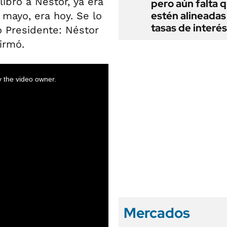
ibro a Néstor, ya era
pero aún falta 
estén alineadas 
 mayo, era hoy. Se lo
tasas de interés
o Presidente: Néstor
firmó.
Mercados