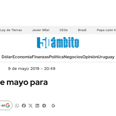
Ley de Tierras
Javier Milei
CEOs
Brasil
Papa León X
Anuario autos 2026
Dólar
Economía
Finanzas
Política
Negocios
Opinión
Uruguay
TECNOLOGÍA
NOVEDADES FISCA
MÉXICO
9 de mayo 2019 - 20:49
EDICTOS JUDICIAL
OPINIÓN
 de mayo para
MULTAS
MUNDO
LICITACIONES
INFORMACIÓN GENERAL
CUADROS TARIFAR
ESPECTÁCULOS
 en
RECALL
DEPORTES