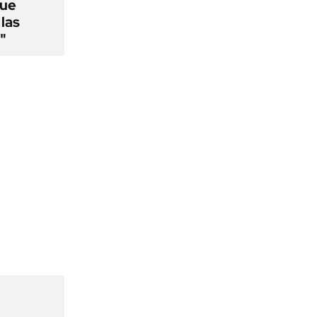
que
las
"