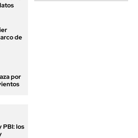
datos
ier
narco de
aza por
vientos
y PBI: los
y