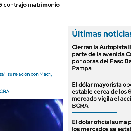
ANUARIO 2025
5 contrajo matrimonio
LIFESTYLE
EDICIÓN IMPRESA
AUTOS
Últimas noticia
Cierran la Autopista Il
parte de la avenida C
por obras del Paso Ba
Pampa
ta": su relación con Macri,
El dólar mayorista op
estable cerca de los 
 BCRA
mercado vigila el acc
BCRA
El dólar oficial suma 
los mercados se estab