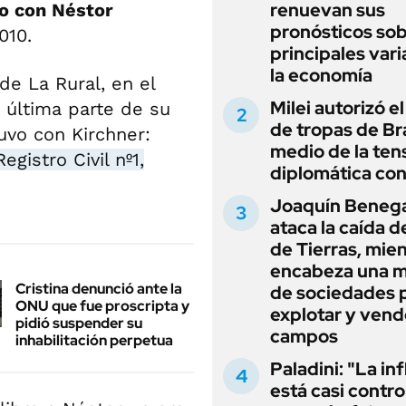
renuevan sus
o con Néstor
pronósticos sob
010.
principales vari
la economía
e La Rural, en el
Milei autorizó e
a última parte de su
de tropas de Bra
uvo con Kirchner:
medio de la ten
gistro Civil nº1,
diplomática con
Joaquín Beneg
ataca la caída de
de Tierras, mie
encabeza una 
Cristina denunció ante la
de sociedades 
ONU que fue proscripta y
explotar y vend
pidió suspender su
campos
inhabilitación perpetua
Paladini: "La in
está casi contro