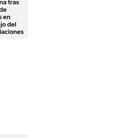
na tras
 de
s en
jo del
iaciones