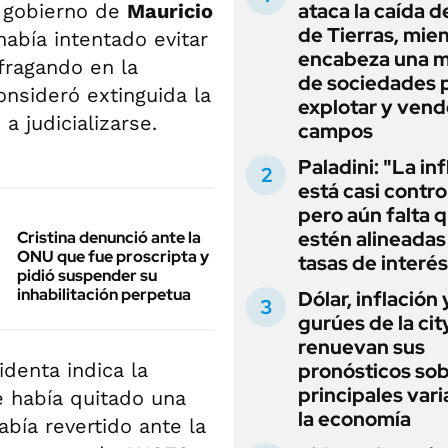
ataca la caída de
l gobierno de
Mauricio
de Tierras, mie
abía intentado evitar
encabeza una 
fragando en la
de sociedades 
onsideró extinguida la
explotar y vend
a judicializarse.
campos
Paladini: "La in
está casi contro
pero aún falta 
estén alineadas 
Cristina denunció ante la
ONU que fue proscripta y
tasas de interés
pidió suspender su
inhabilitación perpetua
Dólar, inflación 
gurúes de la cit
renuevan sus
identa indica la
pronósticos sob
principales vari
e había quitado una
la economía
bía revertido ante la