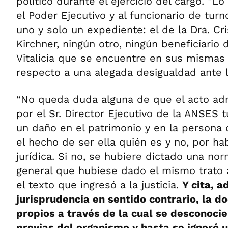
político durante el ejercicio del cargo. “
el Poder Ejecutivo y al funcionario de turno
uno y solo un expediente: el de la Dra. Cr
Kirchner, ningún otro, ningún beneficiario
Vitalicia que se encuentre en sus mismas 
respecto a una alegada desigualdad ante l
“No queda duda alguna de que el acto adm
por el Sr. Director Ejecutivo de la ANSES 
un daño en el patrimonio y en la persona
el hecho de ser ella quién es y no, por h
jurídica. Si no, se hubiere dictado una no
general que hubiese dado el mismo trato a
el texto que ingresó a la justicia.
Y cita, 
jurisprudencia en sentido contrario, la do
propios a través de la cual se desconoci
previas del organismo y hasta se ignoró 