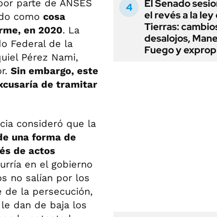
 por parte de ANSES
El Senado sesio
el revés a la ley
rado como
cosa
Tierras: cambio
irme, en 2020
. La
desalojos, Mane
o Federal de la
Fuego y exprop
uiel Pérez Nami,
or.
Sin embargo, este
xcusaría de tramitar
ncia consideró que la
de una forma de
vés de actos
urría en el gobierno
s no salían por los
e de la persecución,
le dan de baja los