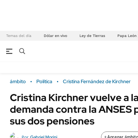
Temas del día
Dólar en vivo
Ley de Tierras
Papa León 
NEGOCIOS
ÚLTIMAS NOTICIAS
Especiales Ámbito
ECONOMÍA
ámbito
Política
Cristina Fernández de Kirchner
Real Estate
Banco de Datos
Cristina Kirchner vuelve a la
Sustentabilidad
Campo
demanda contra la ANSES p
Seguros
FINANZAS
ENERGY REPORT
sus dos pensiones
Dólar
POLÍTICA
Mercados
Gabriel Morini
Por
+
Agregar ámbito
Nacional