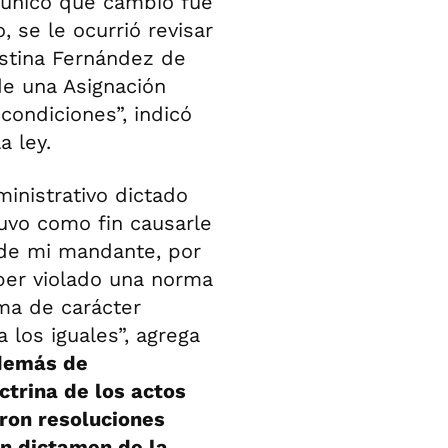
Lo único que cambió fue
, se le ocurrió revisar
istina Fernández de
 de una Asignación
condiciones”, indicó
a ley.
inistrativo dictado
tuvo como fin causarle
 de mi mandante, por
aber violado una norma
rma de carácter
 los iguales”, agrega
además de
ctrina de los actos
eron resoluciones
un dictamen de la