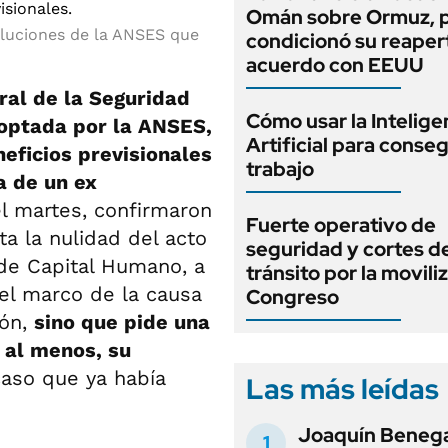
Omán sobre Ormuz, 
soluciones de la ANSES que
condicionó su reaper
acuerdo con EEUU
eral de la Seguridad
Cómo usar la Intelige
doptada por la ANSES,
Artificial para conseg
eficios previsionales
trabajo
a de un ex
l martes, confirmaron
Fuerte operativo de
ta la nulidad del acto
seguridad y cortes d
 de Capital Humano, a
tránsito por la movili
el marco de la causa
Congreso
ión,
sino que pide una
 al menos, su
aso que ya había
Las más leídas
Joaquín Beneg