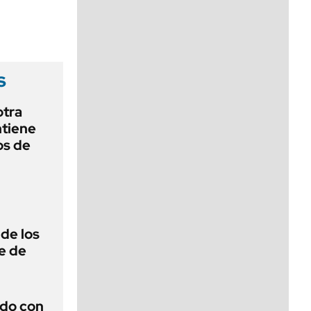
viernes de 10 a 18
s
otra
ntiene
os de
de los
e de
rdo con