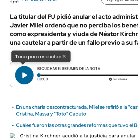
ÁMBITO DEBATE
Municipios
MEDIAKIT AMBITO DEBATE
La titular del PJ pidió anular el acto adminis
URUGUAY
Javier Milei ordenó que no perciba los benef
como expresidenta y viuda de Néstor Kirchn
una cautelar a partir de un fallo previo a su 
×
Toca para escuchar
ESCUCHAR EL RESUMEN DE LA NOTA
Tiempo transcurrido: 0 segundos
00:00
En una charla descontracturada, Milei se refirió a la "cas
Cristina, Massa y "Toto" Caputo
Cuáles fueron las otras grandes reformas que tuvo el