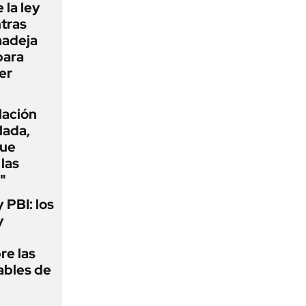
 la ley
ntras
madeja
para
er
flación
lada,
que
las
"
y PBI: los
y
re las
ables de