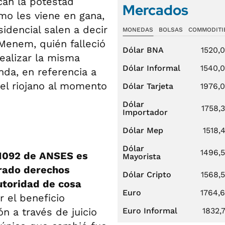
can la potestad
Mercados
mo les viene en gana,
sidencial salen a decir
MONEDAS
BOLSAS
COMMODITI
 Menem, quién falleció
Dólar BNA
1520,
ealizar la misma
Dólar Informal
1540,
nda, en referencia a
el riojano al momento
Dólar Tarjeta
1976,
Dólar
1758,
Importador
Dólar Mep
1518,
Dólar
1496,
-1092 de ANSES es
Mayorista
erado derechos
Dólar Cripto
1568,
utoridad de cosa
Euro
1764,
r el beneficio
ón a través de juicio
Euro Informal
1832,