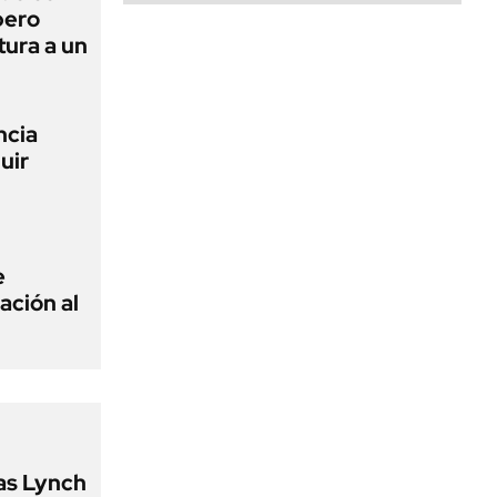
pero
tura a un
ncia
uir
e
zación al
as Lynch