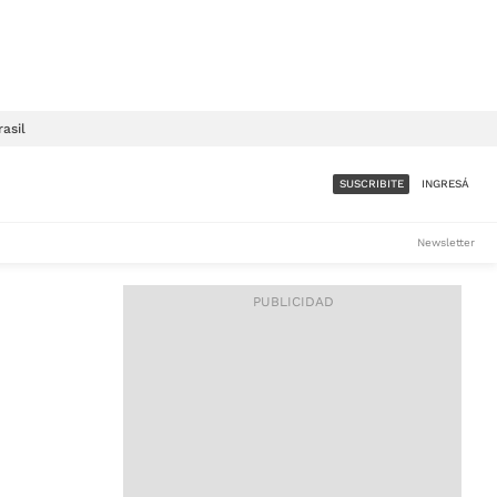
rasil
SUSCRIBITE
INGRESÁ
SUMATE A LA COMUNIDAD
Newsletter
DE ÁMBITO
LES
ACCESO FULL - $1.800/MES
ES
CORPORATIVO - CONSULTAR
Si tenés dudas comunicate
con nosotros a
IOS
suscripciones@ambito.com.ar
Llamanos al (54) 11 4556-
9147/48 o
al (54) 11 4449-3256 de lunes a