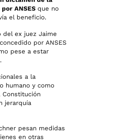
do por ANSES
que no
ía el beneficio.
 del ex juez Jaime
e concedido por ANSES
timo pese a estar
.
ionales a la
cho humano y como
a Constitución
n jerarquía
rchner pesan medidas
bienes en otras