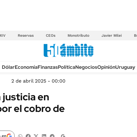
XIV
Reservas
CEOs
Monotributo
Javier Milei
B
Anuario autos 2026
Dólar
Economía
Finanzas
Política
Negocios
Opinión
Uruguay
TECNOLOGÍA
NOVEDADES FISCA
MÉXICO
2 de abril 2025 - 00:00
EDICTOS JUDICIAL
OPINIÓN
 justicia en
MULTAS
MUNDO
or el cobro de
LICITACIONES
INFORMACIÓN GENERAL
CUADROS TARIFAR
ESPECTÁCULOS
RECALL
DEPORTES
 en