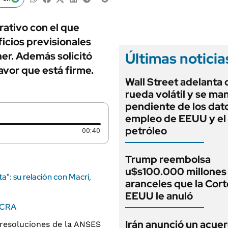
ANUARIO 2025
LIFESTYLE
EDICIÓN IMPRESA
AUTOS
trativo con el que
icios previsionales
Últimas noticia
er. Además solicitó
favor que está firme.
Wall Street adelanta 
rueda volátil y se ma
pendiente de los dat
empleo de EEUU y el
petróleo
Duración: 40 segundos
00:40
Trump reembolsa
u$s100.000 millones 
ta": su relación con Macri,
aranceles que la Cort
EEUU le anuló
 BCRA
Irán anunció un acue