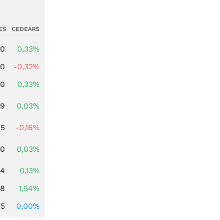
ES
CEDEARS
00
0,33%
00
-0,32%
00
0,33%
39
0,03%
45
-0,16%
50
0,03%
54
0,13%
68
1,54%
75
0,00%