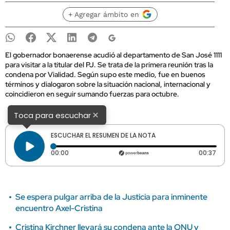
+ Agregar ámbito en
El gobernador bonaerense acudió al departamento de San José 1111
para visitar a la titular del PJ. Se trata de la primera reunión tras la
condena por Vialidad. Según supo este medio, fue en buenos
términos y dialogaron sobre la situación nacional, internacional y
coincidieron en seguir sumando fuerzas para octubre.
×
Toca para escuchar
ESCUCHAR EL RESUMEN DE LA NOTA
Tiempo transcurrido: 0 segundos
Dura
00:00
00:37
Se espera pulgar arriba de la Justicia para inminente
encuentro Axel-Cristina
Cristina Kirchner llevará su condena ante la ONU y