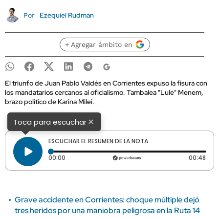
Ezequiel Rudman
Por
+ Agregar ámbito en
El triunfo de Juan Pablo Valdés en Corrientes expuso la fisura con
los mandatarios cercanos al oficialismo. Tambalea "Lule" Menem,
brazo político de Karina Milei.
×
Toca para escuchar
ESCUCHAR EL RESUMEN DE LA NOTA
Tiempo transcurrido: 0 segundos
Dura
00:00
00:48
Grave accidente en Corrientes: choque múltiple dejó
tres heridos por una maniobra peligrosa en la Ruta 14