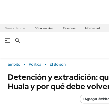
Temas del día
Dólar en vivo
Reservas
Morosidad
NEGOCIOS
ÚLTIMAS NOTICIAS
Especiales Ámbito
ECONOMÍA
ámbito
Política
El Bolsón
Real Estate
Banco de Datos
Detención y extradición: q
Sustentabilidad
Campo
Huala y por qué debe volver
Seguros
FINANZAS
ENERGY REPORT
Dólar
+
Agregar ámbito
POLÍTICA
Mercados
Nacional