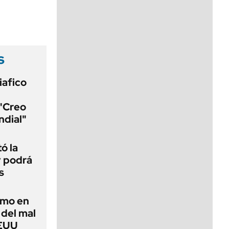
viernes de 10 a 18
s
iafico
 "Creo
ndial"
ó la
y podrá
s
imo en
 del mal
EEUU