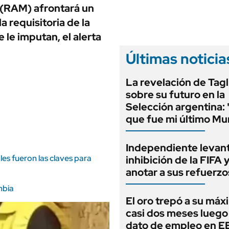
ANUARIO 2025
e (RAM) afrontará un
LIFESTYLE
EDICIÓN IMPRESA
a requisitoria de la
AUTOS
e le imputan, el alerta
Últimas noticia
La revelación de Tagl
sobre su futuro en la
Selección argentina:
que fue mi último Mu
Independiente levant
es fueron las claves para
inhibición de la FIFA 
anotar a sus refuerzo
mbia
El oro trepó a su máx
casi dos meses luego
dato de empleo en 