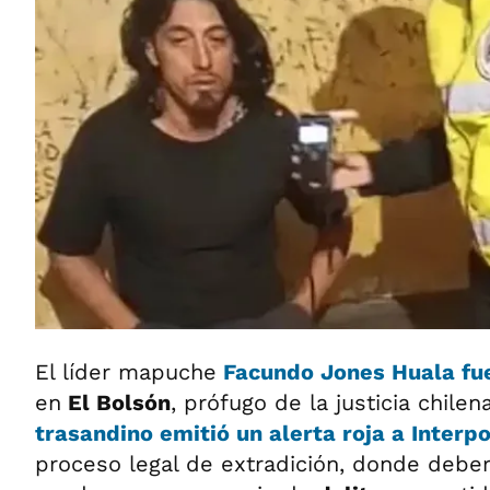
El líder mapuche
Facundo Jones Huala
fu
en
El Bolsón
, prófugo de la justicia chile
trasandino emitió un alerta roja a
Interpo
proceso legal de extradición, donde debe