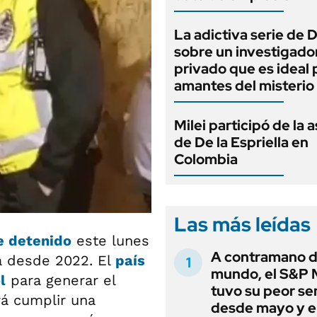
La adictiva serie de 
sobre un investigado
privado que es ideal 
amantes del misterio
Milei participó de la 
de De la Espriella en
Colombia
Las más leídas
e detenido
este lunes
A contramano d
na desde 2022. El
país
mundo, el S&P 
l
para generar el
tuvo su peor s
rá cumplir una
desde mayo y el