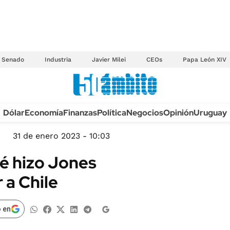
Senado
Industria
Javier Milei
CEOs
Papa León XIV
Anuario autos 2026
Dólar
Economía
Finanzas
Política
Negocios
Opinión
Uruguay
TECNOLOGÍA
NOVEDADES FISCA
MÉXICO
31 de enero 2023 - 10:03
EDICTOS JUDICIAL
OPINIÓN
ué hizo Jones
MULTAS
MUNDO
 a Chile
LICITACIONES
INFORMACIÓN GENERAL
CUADROS TARIFAR
ESPECTÁCULOS
 en
RECALL
DEPORTES