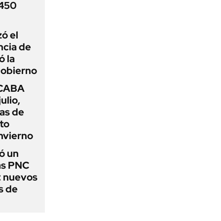
 450
zó el
ncia de
ó la
Gobierno
 CABA
ulio,
as de
cto
nvierno
ó un
as PNC
: nuevos
s de