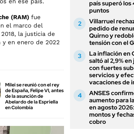
s en ese país.
país superó los
puntos
uche (RAM)
fue
Villarruel recha
n el marco del
pedido de renu
2018, la justicia de
Quirno y redobl
n y en enero de 2022
tensión con el 
La inflación en
saltó al 2,9% en j
con fuertes sub
servicios y efe
vacaciones de i
Milei se reunió con el rey
de España, Felipe VI, antes
ANSES confirm
de la asunción de
aumento para l
Abelardo de la Espriella
en agosto 2026
en Colombia
montos y fecha
cobro