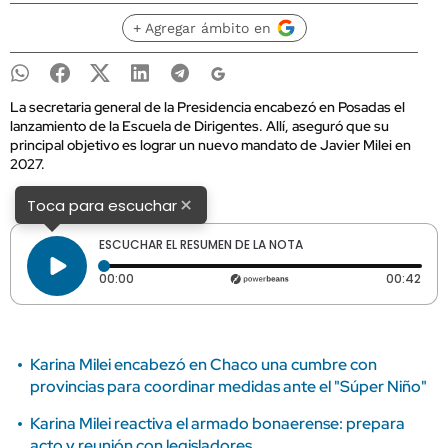
+ Agregar ámbito en
La secretaria general de la Presidencia encabezó en Posadas el
lanzamiento de la Escuela de Dirigentes. Allí, aseguró que su
principal objetivo es lograr un nuevo mandato de Javier Milei en
2027.
×
Toca para escuchar
ESCUCHAR EL RESUMEN DE LA NOTA
Tiempo transcurrido: 0 segundos
Dura
00:00
00:42
Karina Milei encabezó en Chaco una cumbre con
provincias para coordinar medidas ante el "Súper Niño"
Karina Milei reactiva el armado bonaerense: prepara
acto y reunión con legisladores