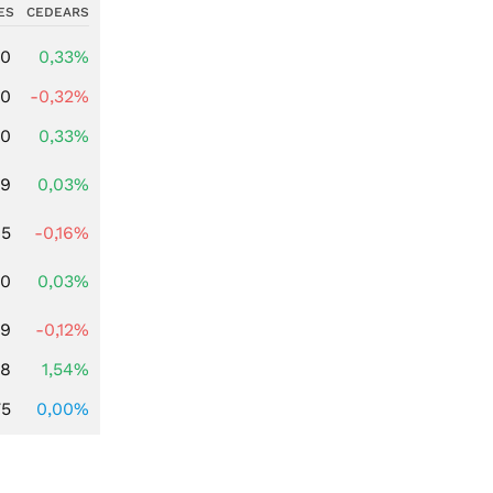
ES
CEDEARS
00
0,33%
00
-0,32%
00
0,33%
39
0,03%
45
-0,16%
50
0,03%
59
-0,12%
68
1,54%
75
0,00%