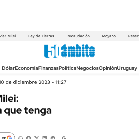
vier Milei
Ley de Tierras
Recaudación
Moyano
Reser
Anuario autos 2026
Dólar
Economía
Finanzas
Política
Negocios
Opinión
Uruguay
TECNOLOGÍA
NOVEDADES FISCA
MÉXICO
10 de diciembre 2023 - 11:27
EDICTOS JUDICIAL
OPINIÓN
lei:
MULTAS
MUNDO
a que tenga
LICITACIONES
INFORMACIÓN GENERAL
CUADROS TARIFAR
ESPECTÁCULOS
RECALL
DEPORTES
 en