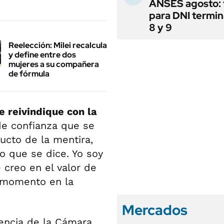
ANSES agosto: 
para DNI termi
8 y 9
Reelección: Milei recalcula
y define entre dos
mujeres a su compañera
de fórmula
e reivindique con la
 de confianza que se
ucto de la mentira,
lo que se dice. Yo soy
 creo en el valor de
n momento en la
Mercados
encia de la Cámara