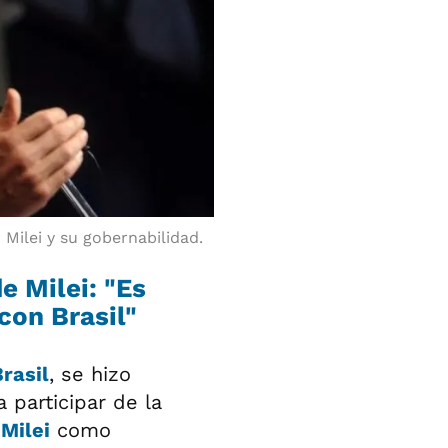
Milei y su gobernabilidad.
e Milei: "Es
con Brasil"
rasil
, se hizo
 participar de la
 Milei
como