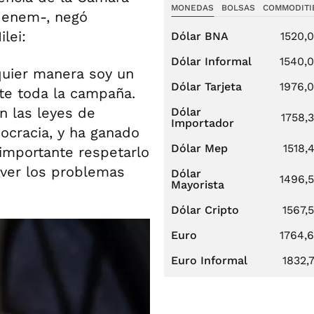
MONEDAS
BOLSAS
COMMODITI
Menem-, negó
lei:
Dólar BNA
1520,
Dólar Informal
1540,
quier manera soy un
Dólar Tarjeta
1976,
te toda la campaña.
n las leyes de
Dólar
1758,
Importador
mocracia, y ha ganado
Dólar Mep
1518,
importante respetarlo
lver los problemas
Dólar
1496,
Mayorista
Dólar Cripto
1567,
Euro
1764,
Euro Informal
1832,