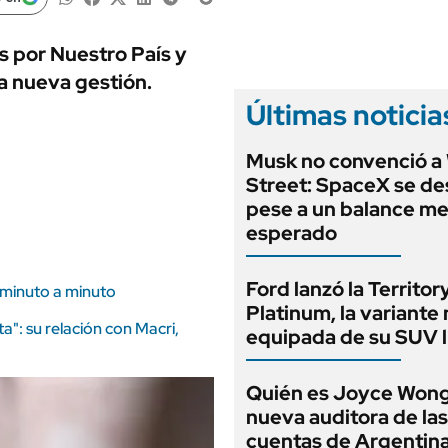
ANUARIO 2025
LIFESTYLE
EDICIÓN IMPRESA
AUTOS
 por Nuestro País y
la nueva gestión.
Últimas noticia
Musk no convenció a 
Street: SpaceX se d
pese a un balance mej
esperado
Ford lanzó la Territor
l minuto a minuto
Platinum, la variante
ta": su relación con Macri,
equipada de su SUV l
Quién es Joyce Wong,
nueva auditora de las
cuentas de Argentina