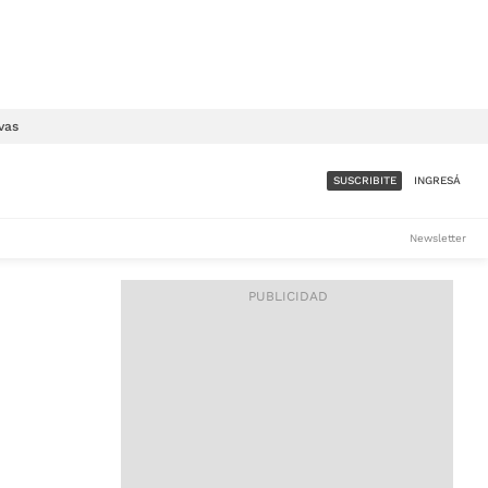
vas
SUSCRIBITE
INGRESÁ
SUMATE A LA COMUNIDAD
Newsletter
DE ÁMBITO
LES
ACCESO FULL - $1.800/MES
ES
CORPORATIVO - CONSULTAR
Si tenés dudas comunicate
con nosotros a
IOS
suscripciones@ambito.com.ar
Llamanos al (54) 11 4556-
9147/48 o
al (54) 11 4449-3256 de lunes a