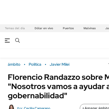
Temas del día
Dólar en vivo
Puertos
Malvinas
Ja
NEGOCIOS
ÚLTIMAS NOTICIAS
Especiales Ámbito
ECONOMÍA
ámbito
Política
Javier Milei
Real Estate
Banco de Datos
Florencio Randazzo sobre Mi
Sustentabilidad
Campo
"Nosotros vamos a ayudar 
Seguros
FINANZAS
ENERGY REPORT
gobernabilidad"
Dólar
POLÍTICA
Mercados
Cecilia Camarano
Por
+
Agregar ámbito
Nacional