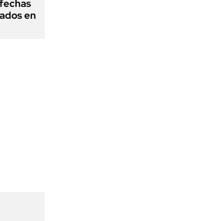
fechas
nados en