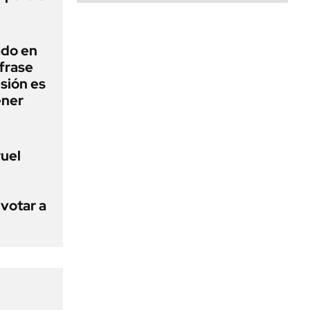
ado en
frase
esión es
ener
ruel
votar a