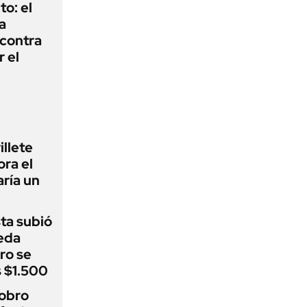
to: el
a
 contra
r el
illete
ora el
ría un
sta subió
eda
ro se
s $1.500
cobro