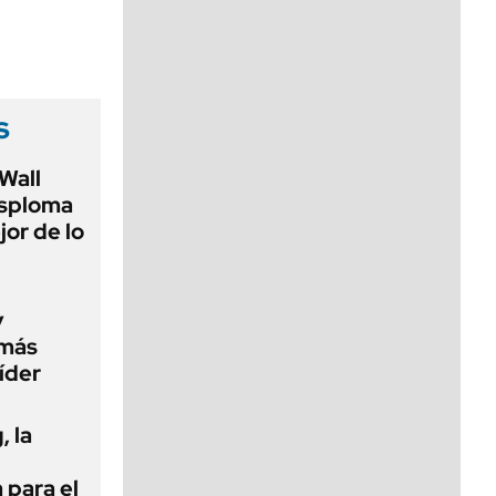
viernes de 10 a 18
s
Wall
esploma
or de lo
y
 más
íder
 la
 para el