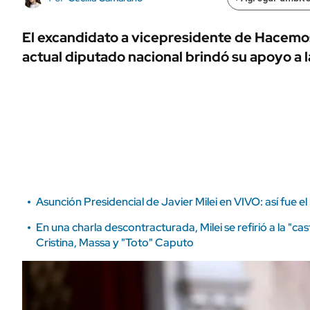
ÁMBITO DEBATE
Municipios
MEDIAKIT AMBITO DEBATE
El excandidato a vicepresidente de Hacemos
URUGUAY
actual diputado nacional brindó su apoyo a 
Asunción Presidencial de Javier Milei en VIVO: así fue e
En una charla descontracturada, Milei se refirió a la "cas
Cristina, Massa y "Toto" Caputo