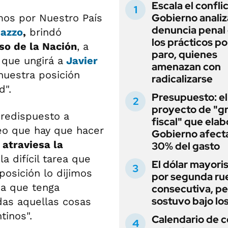
Escala el conflic
Gobierno analiz
os por Nuestro País
denuncia penal
dazzo
,
brindó
los prácticos po
o de la Nación
, a
paro, quienes
 que ungirá a
Javier
amenazan con
uestra posición
radicalizarse
d".
Presupuesto: el
proyecto de "gr
redispuesto a
fiscal" que elab
reo que hay que hacer
Gobierno afecta
l atraviesa la
30% del gasto
a difícil tarea que
El dólar mayori
posición lo dijimos
por segunda ru
 a que tenga
consecutiva, pe
sostuvo bajo lo
as aquellas cosas
tinos".
Calendario de 