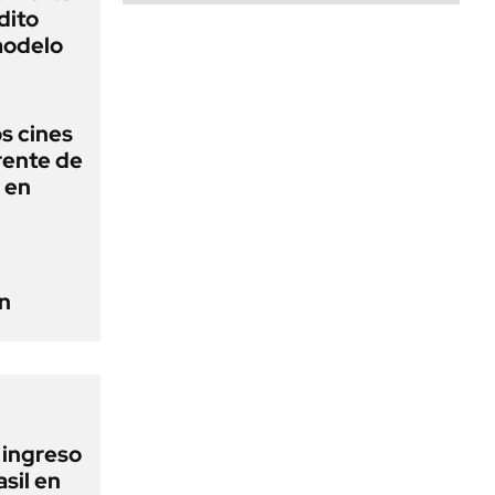
dito
 modelo
os cines
frente de
a en
n
l ingreso
sil en