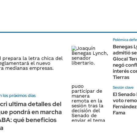
Polémica def
Benegas L
admitió ser
Glocal Ter
negó confl
interés con
Tierras
Sesión clave
El Senado 
n los próximos días
voto remo
ri ultima detalles del
Fernández 
que pondrá en marcha
Fama
ABA: qué beneficios
a