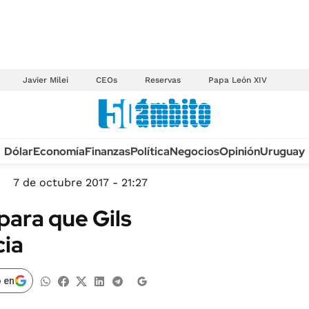
Javier Milei
CEOs
Reservas
Papa León XIV
Anuario autos 2026
Dólar
Economía
Finanzas
Política
Negocios
Opinión
Uruguay
TECNOLOGÍA
NOVEDADES FISCA
MÉXICO
7 de octubre 2017 - 21:27
EDICTOS JUDICIAL
OPINIÓN
para que Gils
MULTAS
MUNDO
cia
LICITACIONES
INFORMACIÓN GENERAL
CUADROS TARIFAR
ESPECTÁCULOS
 en
RECALL
DEPORTES