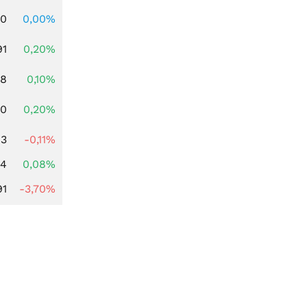
00
0,00%
91
0,20%
28
0,10%
50
0,20%
93
-0,11%
14
0,08%
91
-3,70%