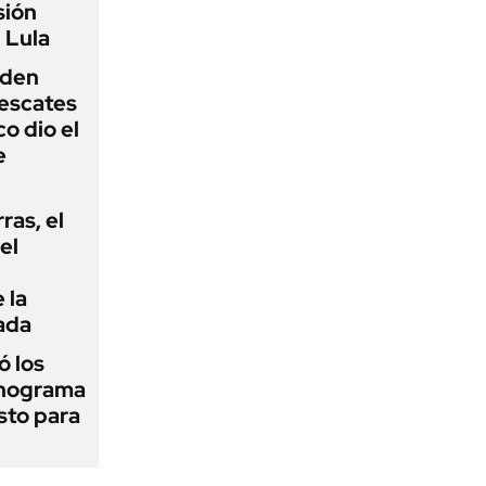
sión
 Lula
iden
rescates
o dio el
e
rras, el
el
 la
ada
 los
onograma
sto para