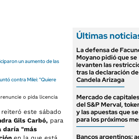
ANUARIO 2025
LIFESTYLE
EDICIÓN IMPRESA
AUTOS
Últimas noticia
La defensa de Facun
Moyano pidió que se
iciparon un aumento de las
levanten las restricc
tras la declaración de
Candela Arizaga
puntó contra Milei: "Quiere
Mercado de capitales
del S&P Merval, toke
,
reiteró este sábado
y las apuestas que se
para los próximos me
ndra Gils Carbó,
para
a daría "más
Bancos argentinos: a
ación
en la que está