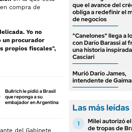
que el avance del cré
s en compra de
obliga a redefinir el
de negocios
elicada. Yo no
"Canelones" llega a l
o un procurador
con Darío Barassi al 
s propios fiscales",
una historia inspirad
Casciari
Murió Darío James,
intendente de Gaima
Bullrich le pidió a Brasil
que reponga a su
embajador en Argentina
Las más leídas
Milei autorizó e
de tropas de Bra
rante del Gabinete