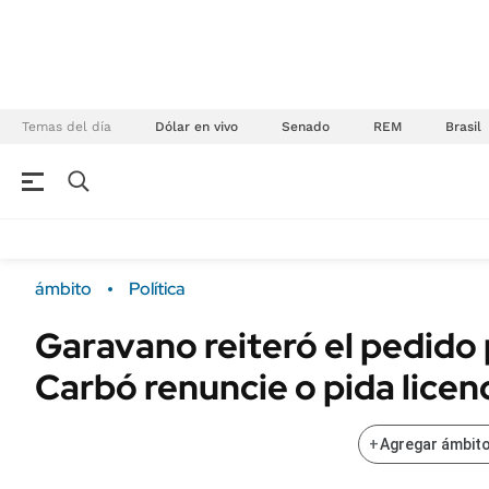
Temas del día
Dólar en vivo
Senado
REM
Brasil
NEGOCIOS
ÚLTIMAS NOTICIAS
Especiales Ámbito
ECONOMÍA
ámbito
Política
Real Estate
Banco de Datos
Garavano reiteró el pedido 
Sustentabilidad
Campo
Carbó renuncie o pida licen
Seguros
FINANZAS
ENERGY REPORT
Dólar
+
Agregar ámbito
POLÍTICA
Mercados
Nacional