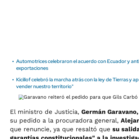
ÁMBITO DEBATE
Municipios
MEDIAKIT AMBITO DEBATE
URUGUAY
Automotrices celebraron el acuerdo con Ecuador y ant
exportaciones
Kicillof celebró la marcha atrás con la ley de Tierras y a
vender nuestro territorio"
El ministro de Justicia,
Germán Garavano
su pedido a la procuradora general,
Aleja
que renuncie, ya que resaltó que
su salid
garantías constitucionales" a la investig