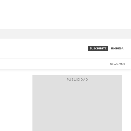
SUSCRIBITE
INGRESÁ
SUMATE A LA COMUNIDAD
Newsletter
DE ÁMBITO
LES
ACCESO FULL - $1.800/MES
ES
CORPORATIVO - CONSULTAR
Si tenés dudas comunicate
con nosotros a
IOS
suscripciones@ambito.com.ar
Llamanos al (54) 11 4556-
9147/48 o
al (54) 11 4449-3256 de lunes a