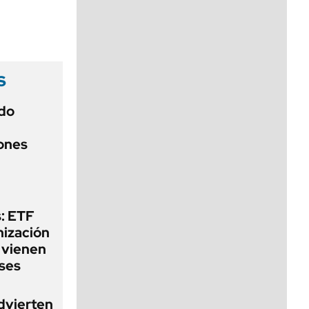
viernes de 10 a 18
s
do
iones
: ETF
nización
 vienen
ses
dvierten