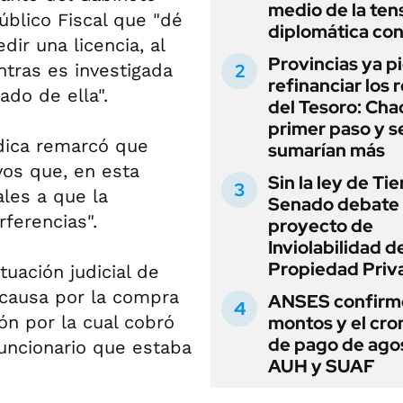
medio de la ten
Público Fiscal que "dé
diplomática con
dir una licencia, al
Provincias ya p
ntras es investigada
refinanciar los 
do de ella".
del Tesoro: Chac
primer paso y s
rídica remarcó que
sumarían más
vos que, en esta
Sin la ley de Tie
ales a que la
Senado debate 
rferencias".
proyecto de
Inviolabilidad de
Propiedad Priv
tuación judicial de
 causa por la compra
ANSES confirmó
ión por la cual cobró
montos y el cr
de pago de ago
funcionario que estaba
AUH y SUAF