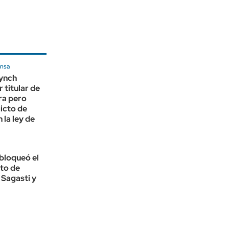
ensa
ynch
 titular de
ra pero
icto de
 la ley de
bloqueó el
to de
Sagasti y