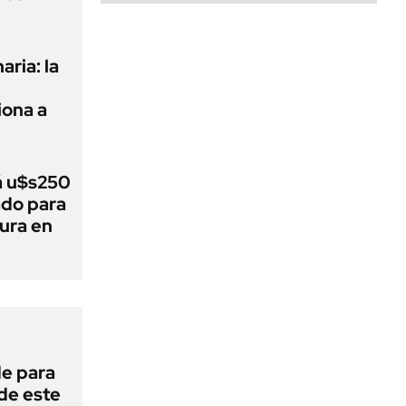
aria: la
ona a
á u$s250
ado para
tura en
de para
 de este