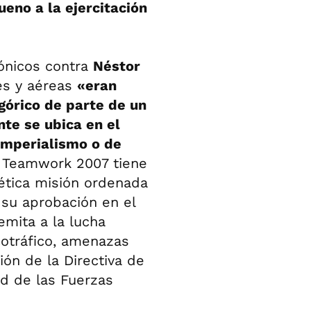
ueno a la ejercitación
rónicos contra
Néstor
les y aéreas
«eran
górico de parte de un
te se ubica en el
imperialismo o de
.
Teamwork 2007 tiene
ética misión ordenada
 su aprobación en el
emita a la lucha
rcotráfico, amenazas
ión de la Directiva de
d de las Fuerzas