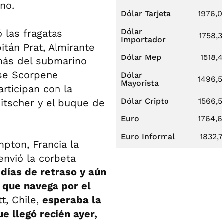
eno.
Dólar Tarjeta
1976,
Dólar
ó las fragatas
1758,
Importador
itán Prat, Almirante
Dólar Mep
1518,
más del submarino
ase Scorpene
Dólar
1496,
Mayorista
rticipan con la
Dólar Cripto
1566,
Mitscher y el buque de
Euro
1764,
Euro Informal
1832,
pton, Francia la
 envió la corbeta
 días de retraso y aún
l que navega por el
t, Chile,
esperaba la
e llegó recién ayer,