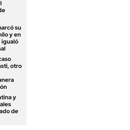
l
de
 marcó su
hilo y en
 igualó
al
 caso
ti, otro
anera
ión
tina y
ñales
gado de