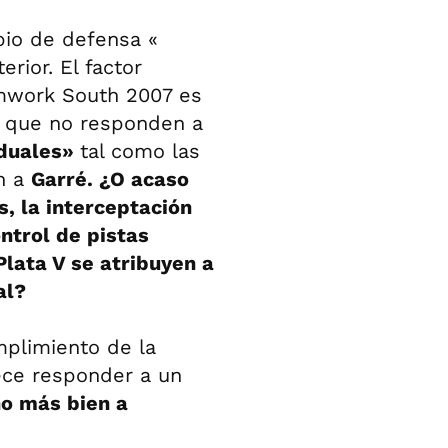
ipio de defensa «
rior. El factor
amwork South 2007 es
s que no responden a
aduales»
tal como las
n a
Garré. ¿O acaso
s, la interceptación
ntrol de pistas
lata V se atribuyen a
al?
mplimiento de la
ece responder a un
no más bien a