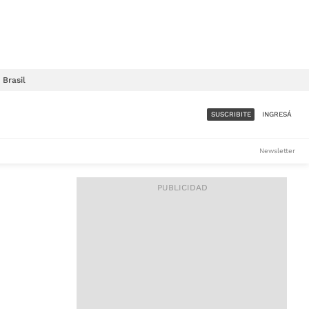
Brasil
SUSCRIBITE
INGRESÁ
SUMATE A LA COMUNIDAD
Newsletter
DE ÁMBITO
LES
ACCESO FULL - $1.800/MES
ES
CORPORATIVO - CONSULTAR
Si tenés dudas comunicate
con nosotros a
IOS
suscripciones@ambito.com.ar
Llamanos al (54) 11 4556-
9147/48 o
al (54) 11 4449-3256 de lunes a