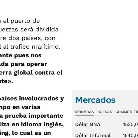
 el puerto de
uerzas será dividida
re dos países, con
l al tráfico marítimo.
tante pues nos
ada para operar
erra global contra el
nte».
Mercados
países involucrados y
mpo en varias
MONEDAS
BOLSAS
COMMODITI
una prueba importante
iza en idioma inglés,
Dólar BNA
1520,
ng, lo cual es un
Dólar Informal
1540,