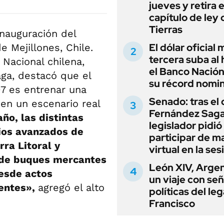
jueves y retira e
capítulo de ley 
Tierras
inauguración del
El dólar oficial
e Mejillones, Chile.
tercera suba al 
 Nacional chilena,
el Banco Nación
ga, destacó que el
su récord nomin
07 es entrenar una
Senado: tras el
 en un escenario real
Fernández Sagas
ño, las distintas
legislador pidió
cios avanzados de
participar de m
ra Litoral y
virtual en la ses
 de buques mercantes
León XIV, Argen
desde actos
un viaje con se
ientes»,
agregó el alto
políticas del le
Francisco