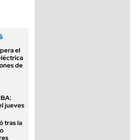
viernes de 10 a 18
s
pera el
léctrica
lones de
MBA:
el jueves
 tras la
do
res