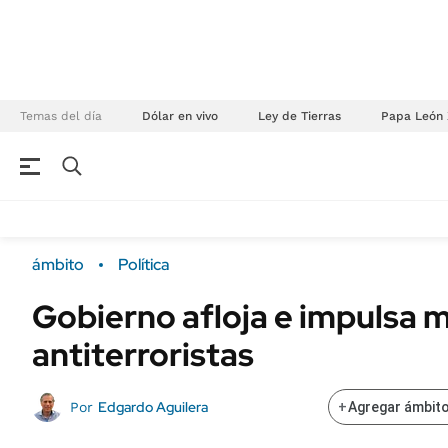
Temas del día
Dólar en vivo
Ley de Tierras
Papa León 
NEGOCIOS
ÚLTIMAS NOTICIAS
Especiales Ámbito
ECONOMÍA
ámbito
Política
Real Estate
Banco de Datos
Gobierno afloja e impulsa 
Sustentabilidad
Campo
antiterroristas
Seguros
FINANZAS
ENERGY REPORT
Dólar
Edgardo Aguilera
Por
+
Agregar ámbito
POLÍTICA
Mercados
Nacional