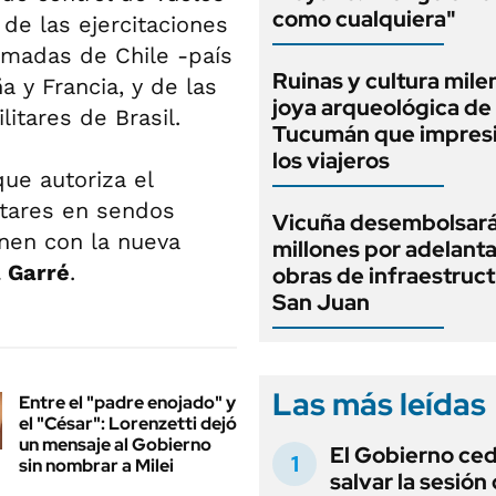
como cualquiera"
 de las ejercitaciones
rmadas de Chile -país
Ruinas y cultura milen
a y Francia, y de las
joya arqueológica de
itares de Brasil.
Tucumán que impresi
los viajeros
que autoriza el
itares en sendos
Vicuña desembolsar
onen con la nueva
millones por adelant
a Garré
.
obras de infraestruc
San Juan
Las más leídas
Entre el "padre enojado" y
el "César": Lorenzetti dejó
un mensaje al Gobierno
El Gobierno ce
sin nombrar a Milei
salvar la sesión