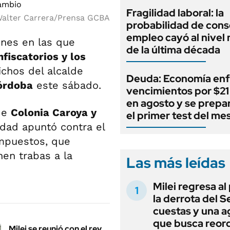
Fragilidad laboral: la
alter Carrera/Prensa GCBA
probabilidad de cons
empleo cayó al nivel
ones en las que
de la última década
fiscatorios y los
ichos del alcalde
Deuda: Economía enf
órdoba
este sábado.
vencimientos por $21 
en agosto y se prepa
 de
Colonia Caroya y
el primer test del me
udad apuntó contra el
impuestos, que
nen trabas a la
Las más leídas
Milei regresa al
la derrota del 
cuestas y una 
que busca reord
Milei se reunió con el rey