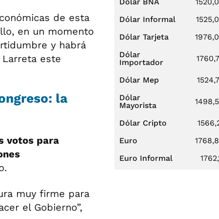
Dólar BNA
1520,
conómicas de esta
Dólar Informal
1525,
allo, en un momento
Dólar Tarjeta
1976,
certidumbre y habrá
Dólar
 Larreta este
1760,
Importador
Dólar Mep
1524,
ongreso: la
Dólar
1498,
Mayorista
Dólar Cripto
1566,
os votos para
Euro
1768,
iones
Euro Informal
1762,
o.
tura muy firme para
cer el Gobierno”,