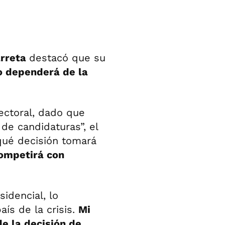
arreta
destacó que su
o dependerá de la
ectoral, dado que
de candidaturas”, el
qué decisión tomará
competirá con
idencial, lo
ís de la crisis.
Mi
e la decisión de