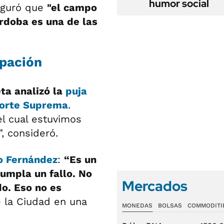
humor social
eguró que
"el campo
órdoba es una de las
ipación
ta analizó la
puja
 Corte Suprema
.
l cual estuvimos
, consideró.
o Fernández
:
“Es un
umpla un fallo. No
Mercados
do. Eso no es
e la Ciudad en una
MONEDAS
BOLSAS
COMMODITI