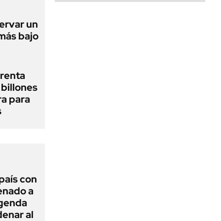
ervar un
 más bajo
renta
billones
ra para
s
 país con
Senado a
agenda
enar al