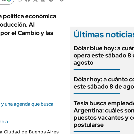
ANUARIO 2025
LIFESTYLE
EDICIÓN IMPRESA
AUTOS
a política económica
roducción. Al
Últimas noticia
por el Cambio y las
Dólar blue hoy: a cuá
opera este sábado 8 
agosto
Dólar hoy: a cuánto c
este sábado 8 de ago
Tesla busca emplead
as y una agenda que busca
Argentina: cuáles son
puestos vacantes y 
mbia
postularse