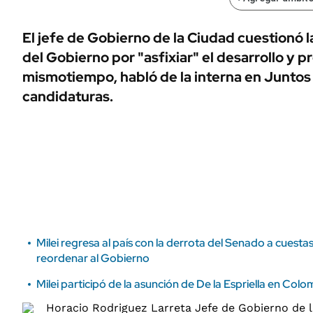
ÁMBITO DEBATE
Municipios
MEDIAKIT AMBITO DEBATE
El jefe de Gobierno de la Ciudad cuestionó l
URUGUAY
del Gobierno por "asfixiar" el desarrollo y p
mismotiempo, habló de la interna en Juntos 
candidaturas.
Milei regresa al país con la derrota del Senado a cuest
reordenar al Gobierno
Milei participó de la asunción de De la Espriella en Colo