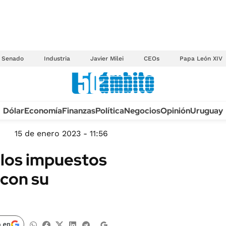
Senado
Industria
Javier Milei
CEOs
Papa León XIV
Anuario autos 2026
Dólar
Economía
Finanzas
Política
Negocios
Opinión
Uruguay
TECNOLOGÍA
NOVEDADES FISCA
MÉXICO
15 de enero 2023 - 11:56
EDICTOS JUDICIAL
OPINIÓN
 los impuestos
MULTAS
MUNDO
 con su
LICITACIONES
INFORMACIÓN GENERAL
CUADROS TARIFAR
ESPECTÁCULOS
RECALL
DEPORTES
 en