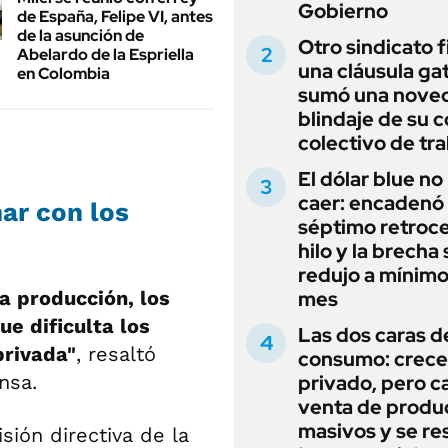
Gobierno
de España, Felipe VI, antes
de la asunción de
Otro sindicato 
Abelardo de la Espriella
una cláusula gat
en Colombia
sumó una noved
blindaje de su 
colectivo de tr
El dólar blue no
caer: encadenó
ar con los
séptimo retroce
hilo y la brecha 
redujo a mínimo
a producción, los
mes
ue dificulta los
Las dos caras d
privada"
, resaltó
consumo: crece 
nsa.
privado, pero ca
venta de produ
masivos y se res
sión directiva de la