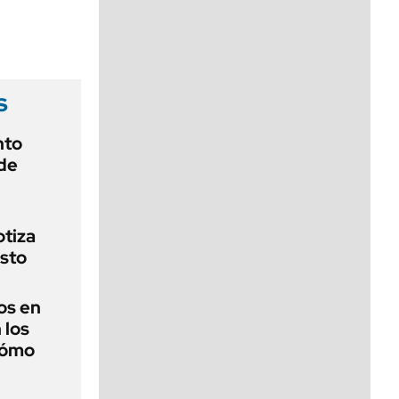
viernes de 10 a 18
s
nto
de
otiza
sto
os en
 los
cómo