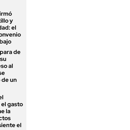
firmó
illo y
ad: el
convenio
abajo
 para de
 su
so al
se
 de un
el
el gasto
e la
ctos
iente el