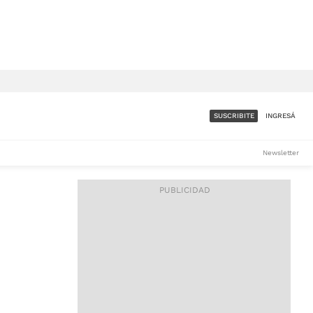
SUSCRIBITE
INGRESÁ
SUMATE A LA COMUNIDAD
Newsletter
DE ÁMBITO
LES
ACCESO FULL - $1.800/MES
ES
CORPORATIVO - CONSULTAR
Si tenés dudas comunicate
con nosotros a
IOS
suscripciones@ambito.com.ar
Llamanos al (54) 11 4556-
9147/48 o
al (54) 11 4449-3256 de lunes a