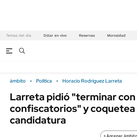
Temas del día
Dólar en vivo
Reservas
Morosidad
NEGOCIOS
ÚLTIMAS NOTICIAS
Especiales Ámbito
ECONOMÍA
ámbito
Política
Horacio Rodríguez Larreta
Real Estate
Banco de Datos
Larreta pidió "terminar con
Sustentabilidad
Campo
confiscatorios" y coquetea
Seguros
FINANZAS
ENERGY REPORT
candidatura
Dólar
POLÍTICA
Mercados
+
Agregar ámbito
Nacional