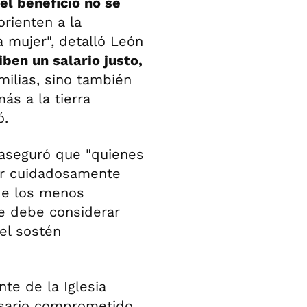
el beneficio no se
rienten a la
 mujer", detalló León
iben un salario justo,
milias, sino también
ás a la tierra
ó.
 aseguró que "quienes
ar cuidadosamente
de los menos
se debe considerar
el sostén
te de la Iglesia
esario comprometido