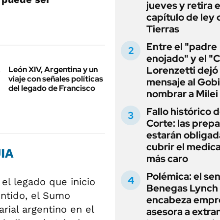
jueves y retira e
capítulo de ley 
Tierras
Entre el "padre
enojado" y el "C
Lorenzetti dejó
León XIV, Argentina y un
viaje con señales políticas
mensaje al Gobi
del legado de Francisco
nombrar a Milei
Fallo histórico d
Corte: las prep
estarán obligad
cubrir el medi
UIA
más caro
Polémica: el se
el legado que inicio
Benegas Lynch
entido, el Sumo
encabeza empr
rial argentino en el
asesora a extra