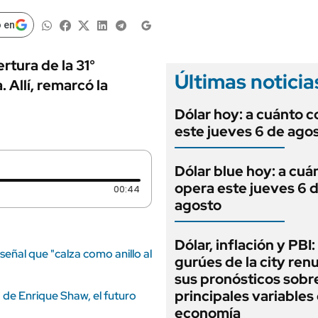
ANUARIO 2025
LIFESTYLE
EDICIÓN IMPRESA
 en
AUTOS
rtura de la 31°
Últimas noticia
 Allí, remarcó la
Dólar hoy: a cuánto c
este jueves 6 de ago
Dólar blue hoy: a cuá
opera este jueves 6 
Duración: 44 segundos
00:44
agosto
Dólar, inflación y PBI:
señal que "calza como anillo al
gurúes de la city re
sus pronósticos sobre
principales variables 
ra de Enrique Shaw, el futuro
economía