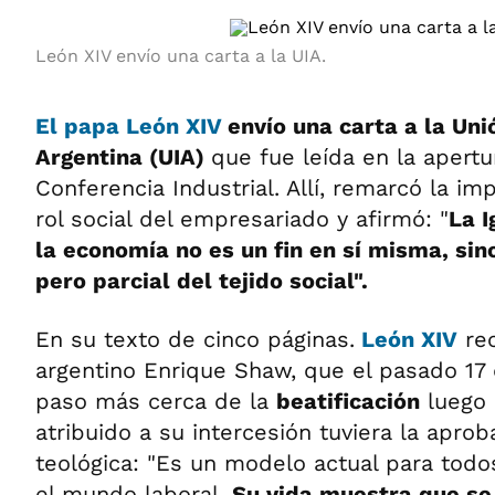
León XIV envío una carta a la UIA.
El papa León XIV
envío una carta a la Uni
Argentina (UIA)
que fue leída en la apertu
Conferencia Industrial. Allí, remarcó la im
rol social del empresariado y afirmó: "
La I
la economía no es un fin en sí misma, sin
pero parcial del tejido social".
En su texto de cinco páginas.
León XIV
rec
argentino Enrique Shaw, que el pasado 17
paso más cerca de la
beatificación
luego 
atribuido a su intercesión tuviera la apro
teológica: "Es un modelo actual para tod
el mundo laboral.
Su vida muestra que se