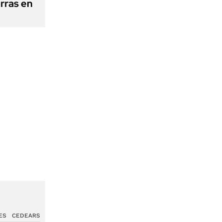
erras en
ES
CEDEARS