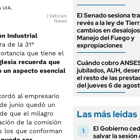
El Senado sesiona tra
Vatican
News
revés a la ley de Tierr
cambios en desalojos,
ón Industrial
Manejo del Fuego y
ra de la 31°
expropiaciones
portancia que tiene el
glesia recuerda que
Cuándo cobro ANSES
jubilados, AUH, dese
o un aspecto esencial
el resto de las prest
del jueves 6 de agos
ordó al empresario
 de junio quedó un
Las más leídas
de que el milagro
bación de la comisión
El Gobierno ce
os los que conforman
salvar la sesión
 puede ser