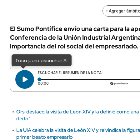
ÁMBITO DEBATE
Municipios
+
Agregar ámbito
MEDIAKIT AMBITO DEBATE
URUGUAY
El Sumo Pontífice envío una carta para la ape
Conferencia de la Unión Industrial Argentina.
importancia del rol social del empresariado.
×
Toca para escuchar
ESCUCHAR EL RESUMEN DE LA NOTA
Tiempo transcurrido: 0 segundos
00:00
Orsi destacó la visita de León XIV y la definió como una 
dedo"
La UIA celebra la visita de León XIV y reivindica la figu
primer beato empresario