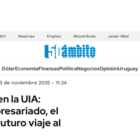
XIV
Reservas
Empleo
Monotributo
Javier Milei
Anuario autos 2026
Dólar
Economía
Finanzas
Política
Negocios
Opinión
Uruguay
TECNOLOGÍA
NOVEDADES FISCA
MÉXICO
3 de noviembre 2025 - 11:34
EDICTOS JUDICIAL
OPINIÓN
n la UIA:
MULTAS
MUNDO
presariado, el
LICITACIONES
INFORMACIÓN GENERAL
uturo viaje al
CUADROS TARIFAR
ESPECTÁCULOS
RECALL
DEPORTES