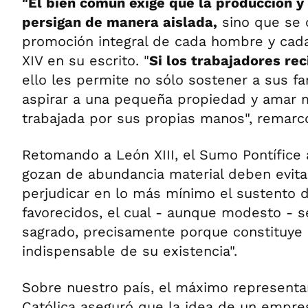
"El bien común exige que la producción y 
persigan de manera aislada,
sino que se o
promoción integral de cada hombre y cada
XIV en su escrito. "
Si los trabajadores rec
ello les permite no sólo sostener a sus fa
aspirar a una pequeña propiedad y amar m
trabajada por sus propias manos", remarc
Retomando a León XIII, el Sumo Pontífice
gozan de abundancia material deben evit
perjudicar en lo más mínimo el sustento 
favorecidos, el cual - aunque modesto - 
sagrado, precisamente porque constituye 
indispensable de su existencia".
Sobre nuestro país, el máximo representan
Católica aseguró que la idea de un empr