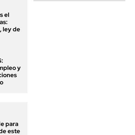
s el
as:
 ley de
:
mpleo y
aciones
to
de para
 de este