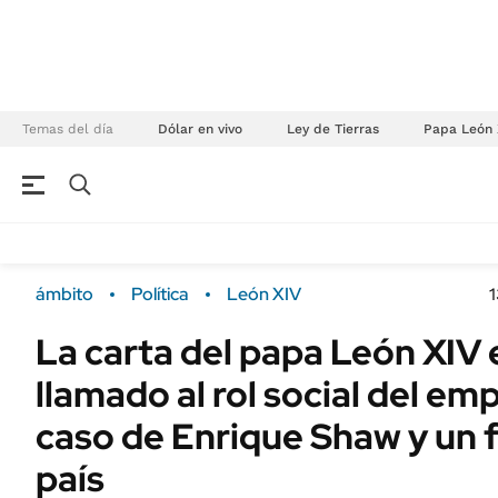
Temas del día
Dólar en vivo
Ley de Tierras
Papa León 
NEGOCIOS
ÚLTIMAS NOTICIAS
Especiales Ámbito
ECONOMÍA
ámbito
Política
León XIV
1
Real Estate
Banco de Datos
La carta del papa León XIV e
Sustentabilidad
Campo
llamado al rol social del em
Seguros
FINANZAS
ENERGY REPORT
caso de Enrique Shaw y un f
Dólar
POLÍTICA
país
Mercados
Nacional