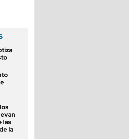
viernes de 10 a 18
s
otiza
sto
nto
de
 los
nuevan
 las
de la