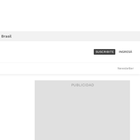
Brasil
SUSCRIBITE
INGRESÁ
SUMATE A LA COMUNIDAD
Newsletter
DE ÁMBITO
LES
ACCESO FULL - $1.800/MES
ES
CORPORATIVO - CONSULTAR
Si tenés dudas comunicate
con nosotros a
IOS
suscripciones@ambito.com.ar
Llamanos al (54) 11 4556-
9147/48 o
al (54) 11 4449-3256 de lunes a