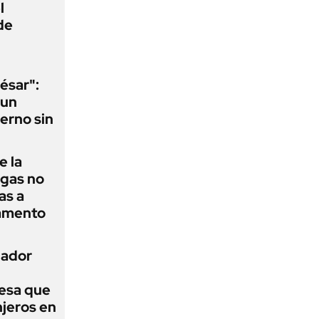
l
de
ésar":
 un
erno sin
e la
agas no
as a
camento
nador
esa que
njeros en