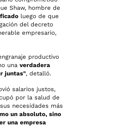
que Shaw, hombre de
ificado
luego de que
lgación del decreto
nerable empresario,
 engranaje productivo
ino una
verdadera
r juntas"
, detalló.
ió salarios justos,
cupó por la salud de
n sus necesidades más
omo un absoluto, sino
ner una empresa