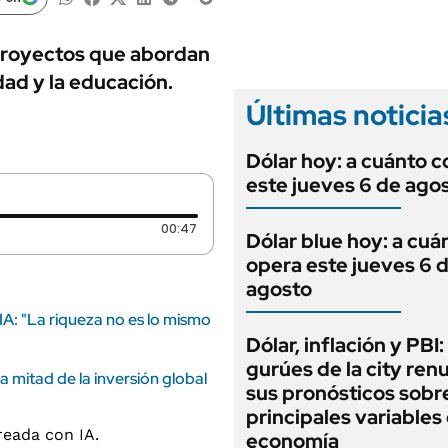
ANUARIO 2025
LIFESTYLE
EDICIÓN IMPRESA
AUTOS
proyectos que abordan
idad y la educación.
Últimas noticia
Dólar hoy: a cuánto c
este jueves 6 de ago
Duración: 47 segundos
00:47
Dólar blue hoy: a cuá
opera este jueves 6 
agosto
IA: "La riqueza no es lo mismo
Dólar, inflación y PBI:
gurúes de la city re
a mitad de la inversión global
sus pronósticos sobre
principales variables 
economía