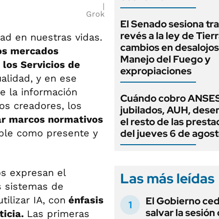
Grok
El Senado sesiona tra
revés a la ley de Tierr
ad en nuestras vidas.
cambios en desalojos,
 los mercados
Manejo del Fuego y
 los Servicios de
expropiaciones
alidad, y en ese
de la información
Cuándo cobro ANSES
los creadores, los
jubilados, AUH, dese
r marcos normativos
el resto de las prest
able como presente y
del jueves 6 de agos
os expresan el
Las más leídas
s sistemas de
tilizar IA, con
énfasis
El Gobierno ce
salvar la sesión
ticia.
Las primeras