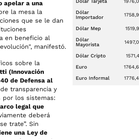
Dólar Tarjeta
1976,
no apelar a una
bre la mesa la
Dólar
1758,
Importador
cciones que se le dan
ituciones
Dólar Mep
1519,
a en beneficio al
Dólar
1497,
Mayorista
 evolución", manifestó.
Dólar Cripto
1571,
icos sobre la
Euro
1764,
ti (Innovación
Euro Informal
1776,
240 de Defensa al
de transparencia y
 por los sistemas:
rco legal que
viamente deberá
se trate”. Sin
iene una Ley de