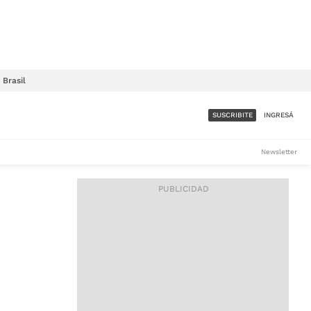
Brasil
SUSCRIBITE
INGRESÁ
SUMATE A LA COMUNIDAD
Newsletter
DE ÁMBITO
LES
ACCESO FULL - $1.800/MES
ES
CORPORATIVO - CONSULTAR
Si tenés dudas comunicate
con nosotros a
IOS
suscripciones@ambito.com.ar
Llamanos al (54) 11 4556-
9147/48 o
al (54) 11 4449-3256 de lunes a