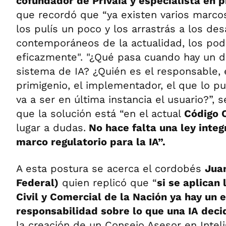
cofundador de Privaia y especialista en p
que recordó que “ya existen varios marcos
los pulís un poco y los arrastrás a los des
contemporáneos de la actualidad, los po
eficazmente". "¿Qué pasa cuando hay un 
sistema de IA? ¿Quién es el responsable, 
primigenio, el implementador, el que lo p
va a ser en última instancia el usuario?”, 
que la solución está “en el actual
Código C
lugar a dudas.
No hace falta una ley integ
marco regulatorio para la IA”.
A esta postura se acerca el cordobés
Jua
Federal)
quien replicó que “
si se aplican 
Civil y Comercial de la Nación ya hay un
responsabilidad sobre lo que una IA deci
la creación de un Consejo Asesor en Intelig