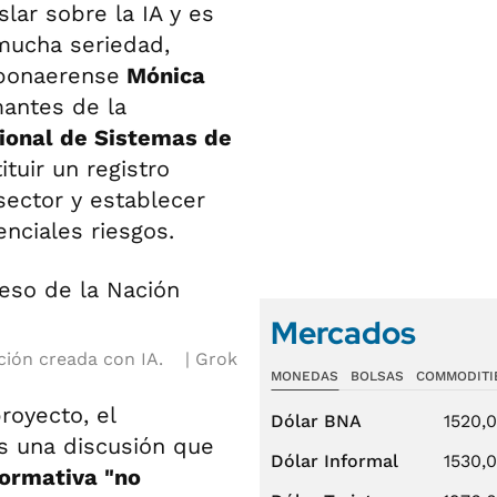
lar sobre la IA y es
 mucha seriedad,
 bonaerense
Mónica
mantes de la
ional de Sistemas de
tuir un registro
sector y establecer
nciales riesgos.
Mercados
ción creada con IA.
Grok
MONEDAS
BOLSAS
COMMODITI
oyecto, el
Dólar BNA
1520,
s una discusión que
Dólar Informal
1530,
ormativa "no