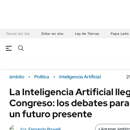
Temas del día
Dólar en vivo
Ley de Tierras
Papa León 
NEGOCIOS
ÚLTIMAS NOTICIAS
Especiales Ámbito
ECONOMÍA
ámbito
Política
Inteligencia Artificial
2
Real Estate
Banco de Datos
La Inteligencia Artificial lle
Sustentabilidad
Campo
Congreso: los debates para 
Seguros
FINANZAS
ENERGY REPORT
un futuro presente
Dólar
POLÍTICA
Mercados
Fernando Brovelli
Por
+
Agregar ámbito
Nacional