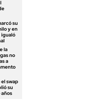
l
de
 marcó su
hilo y en
 igualó
al
e la
agas no
as a
camento
 el swap
lió su
o años