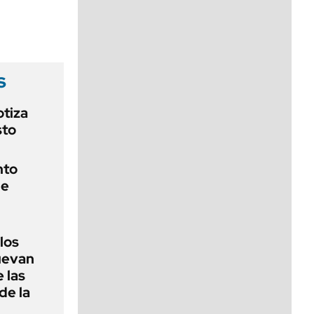
viernes de 10 a 18
s
otiza
sto
nto
de
 los
nuevan
 las
de la