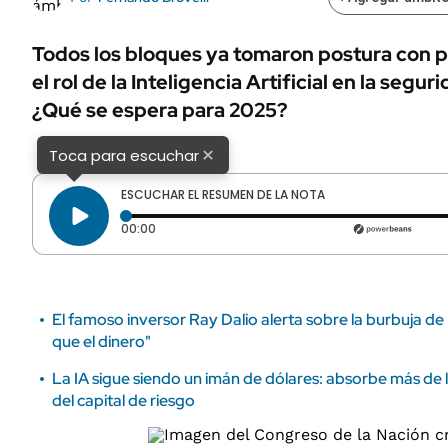
ÁMBITO DEBATE
Municipios
MEDIAKIT AMBITO DEBATE
Todos los bloques ya tomaron postura con 
URUGUAY
el rol de la Inteligencia Artificial en la segur
¿Qué se espera para 2025?
×
Toca para escuchar
ESCUCHAR EL RESUMEN DE LA NOTA
Tiempo transcurrido: 0 segundos
00:00
El famoso inversor Ray Dalio alerta sobre la burbuja de 
que el dinero"
La IA sigue siendo un imán de dólares: absorbe más de l
del capital de riesgo