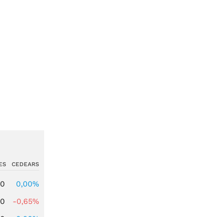
ES
CEDEARS
00
0,00%
00
-0,65%