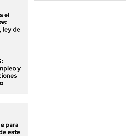
s el
as:
 ley de
:
mpleo y
aciones
to
de para
 de este