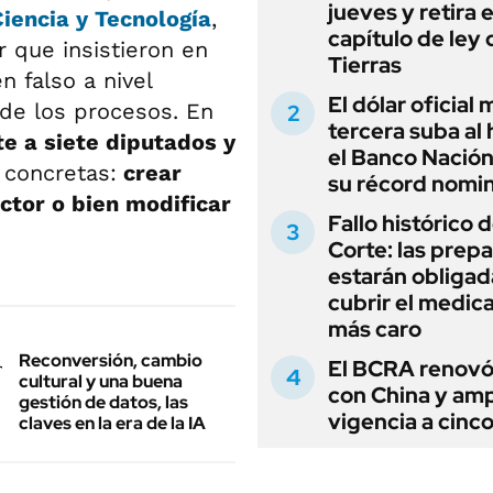
jueves y retira e
iencia y Tecnología
,
capítulo de ley 
r que insistieron en
Tierras
 falso a nivel
El dólar oficial
 de los procesos. En
tercera suba al 
e a siete diputados y
el Banco Nación
 concretas:
crear
su récord nomin
ctor o bien modificar
Fallo histórico d
Corte: las prep
estarán obligad
cubrir el medi
más caro
Reconversión, cambio
El BCRA renovó
cultural y una buena
con China y amp
gestión de datos, las
vigencia a cinc
claves en la era de la IA