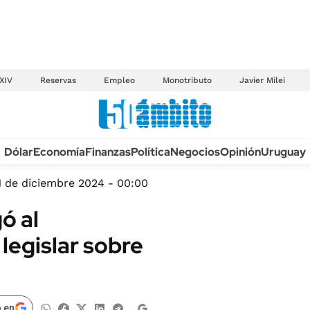
XIV
Reservas
Empleo
Monotributo
Javier Milei
Anuario autos 2026
Dólar
Economía
Finanzas
Política
Negocios
Opinión
Uruguay
TECNOLOGÍA
NOVEDADES FISCA
MÉXICO
1 de diciembre 2024 - 00:00
EDICTOS JUDICIAL
OPINIÓN
gó al
MULTAS
MUNDO
legislar sobre
LICITACIONES
INFORMACIÓN GENERAL
CUADROS TARIFAR
ESPECTÁCULOS
RECALL
DEPORTES
 en