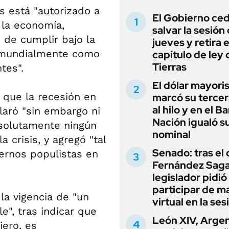
 está "autorizado a
El Gobierno ce
 la economía,
salvar la sesión
n de cumplir bajo la
jueves y retira e
 mundialmente como
capítulo de ley 
Tierras
tes".
El dólar mayori
 que la recesión en
marcó su tercer
al hilo y en el B
laró "sin embargo ni
Nación igualó s
absolutamente ningún
nominal
a crisis, y agregó "tal
Senado: tras el
rnos populistas en
Fernández Sagas
legislador pidió
participar de m
la vigencia de "un
virtual en la ses
e", tras indicar que
León XIV, Argen
iero, es