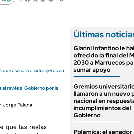
ANUARIO 2025
LIFESTYLE
EDICIÓN IMPRESA
AUTOS
Últimas noticia
Gianni Infantino le ha
ofrecido la final del 
2030 a Marruecos pa
sumar apoyo
 que asesora a extranjeros en
Gremios universitari
s el revés al Gobierno por la
llamaron a un nuevo 
nacional en respuesta
incumplimientos del
Gobierno
e que las reglas
Polémica: el senador