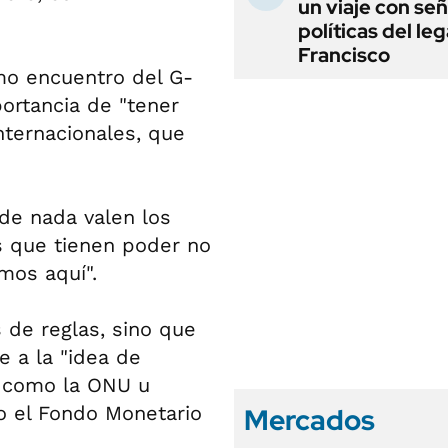
un viaje con se
políticas del le
Francisco
imo encuentro del G-
portancia de "tener
nternacionales, que
"de nada valen los
s que tienen poder no
mos aquí".
 de reglas, sino que
 a la "idea de
a como la ONU u
o el Fondo Monetario
Mercados