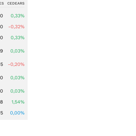
ES
CEDEARS
00
0,33%
00
-0,32%
00
0,33%
39
0,03%
45
-0,20%
50
0,03%
00
0,03%
68
1,54%
75
0,00%