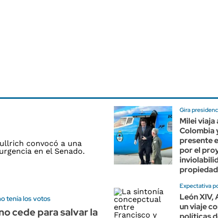
Gira presidenc
Milei viaja
Colombia y
presente e
por el pro
inviolabili
propiedad
Expectativa p
León XIV, 
no tenía los votos
un viaje c
no cede para salvar la
políticas 