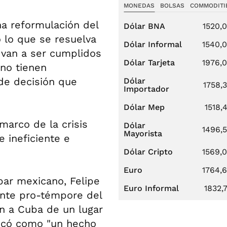
MONEDAS
BOLSAS
COMMODITI
a reformulación del
Dólar BNA
1520,
 lo que se resuelva
Dólar Informal
1540,
 van a ser cumplidos
Dólar Tarjeta
1976,
 no tienen
de decisión que
Dólar
1758,
Importador
Dólar Mep
1518,
marco de la crisis
Dólar
1496,
Mayorista
e ineficiente e
Dólar Cripto
1569,
Euro
1764,
 par mexicano, Felipe
Euro Informal
1832,
ente pro-témpore del
ón a Cuba de un lugar
ficó como "un hecho