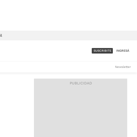
il
SUSCRIBITE
INGRESÁ
SUMATE A LA COMUNIDAD
Newsletter
DE ÁMBITO
LES
ACCESO FULL - $1.800/MES
ES
CORPORATIVO - CONSULTAR
Si tenés dudas comunicate
con nosotros a
IOS
suscripciones@ambito.com.ar
Llamanos al (54) 11 4556-
9147/48 o
al (54) 11 4449-3256 de lunes a