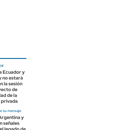
ial
 a Ecuador y
 no estará
n la sesión
yecto de
dad de la
 privada
or su mensaje
Argentina y
on señales
del legado de