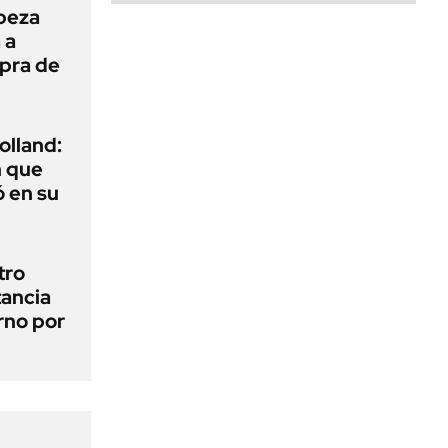
beza
 a
mpra de
olland:
n que
 en su
tro
tancia
erno por