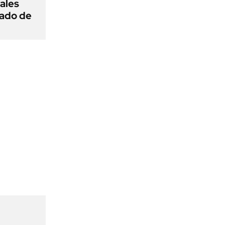
ñales
gado de