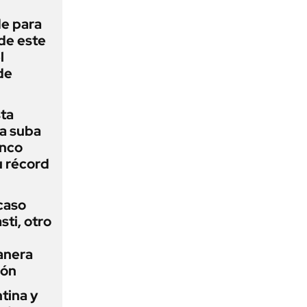
de para
 de este
l
de
sta
a suba
anco
u récord
 caso
ti, otro
anera
ión
tina y