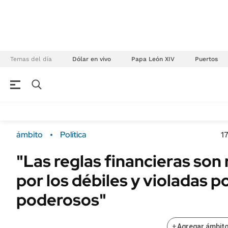
Temas del día
Dólar en vivo
Papa León XIV
Puertos
NEGOCIOS
ÚLTIMAS NOTICIAS
Especiales Ámbito
ECONOMÍA
ámbito
Política
1
Real Estate
Banco de Datos
"Las reglas financieras son
Sustentabilidad
Campo
por los débiles y violadas p
Seguros
FINANZAS
ENERGY REPORT
poderosos"
Dólar
POLÍTICA
Mercados
+
Agregar ámbito
Nacional