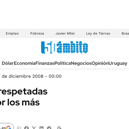
Empleo
Pobreza
Javier Milei
Ley de Tierras
Bras
Anuario autos 2026
Dólar
Economía
Finanzas
Política
Negocios
Opinión
Uruguay
TECNOLOGÍA
NOVEDADES FISCA
MÉXICO
7 de diciembre 2008 - 00:00
EDICTOS JUDICIAL
OPINIÓN
 respetadas
MULTAS
MUNDO
or los más
LICITACIONES
INFORMACIÓN GENERAL
CUADROS TARIFAR
ESPECTÁCULOS
RECALL
DEPORTES
 en