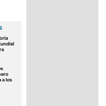
viernes de 10 a 18
s
bría
Mundial
ra
os
paro
 a los