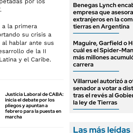
spetadas por los
Benegas Lynch enca
.
empresa que asesora
extranjeros en la co
 a la primera
tierras en Argentina
tando su crisis a
, al hablar ante sus
Maguire, Garfield o H
cuál es el Spider-Ma
sarrollo de la II
más millones acumuló
atina y el Caribe.
carrera
Villarruel autorizó a o
senador a votar a dis
Justicia Laboral de CABA:
tras el revés al Gobi
inicia el debate por los
la ley de Tierras
pliegos y apuntan a
febrero para la puesta en
marcha
Las más leídas