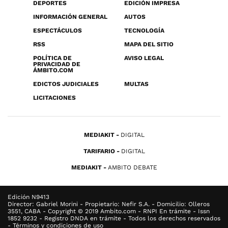
DEPORTES
EDICIÓN IMPRESA
INFORMACIÓN GENERAL
AUTOS
ESPECTÁCULOS
TECNOLOGÍA
RSS
MAPA DEL SITIO
POLÍTICA DE
AVISO LEGAL
PRIVACIDAD DE
ÁMBITO.COM
EDICTOS JUDICIALES
MULTAS
LICITACIONES
MEDIAKIT
DIGITAL
TARIFARIO
DIGITAL
MEDIAKIT
AMBITO DEBATE
Edición N9413
Director: Gabriel Morini - Propietario: Nefir S.A. - Domicilio: Olleros
3551, CABA - Copyright © 2019 Ambito.com - RNPI En trámite - Issn
1852 9232 - Registro DNDA en trámite - Todos los derechos reservados
- Términos y condiciones de uso