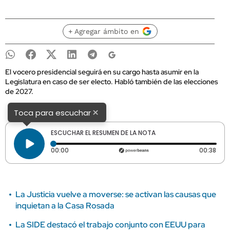
+ Agregar ámbito en
El vocero presidencial seguirá en su cargo hasta asumir en la
Legislatura en caso de ser electo. Habló también de las elecciones
de 2027.
×
Toca para escuchar
ESCUCHAR EL RESUMEN DE LA NOTA
Tiempo transcurrido: 0 segundos
Dura
00:00
00:38
La Justicia vuelve a moverse: se activan las causas que
inquietan a la Casa Rosada
La SIDE destacó el trabajo conjunto con EEUU para