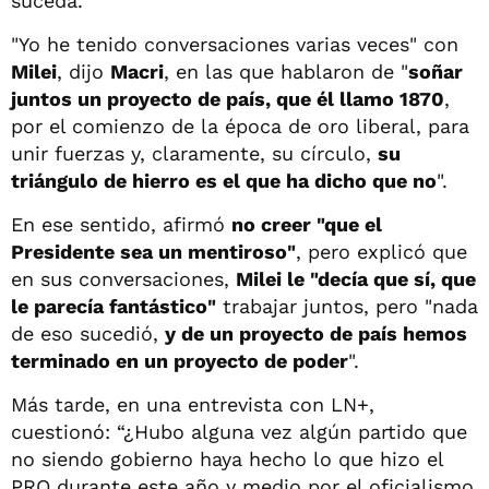
suceda.
"Yo he tenido conversaciones varias veces" con
Milei
, dijo
Macri
, en las que hablaron de "
soñar
juntos un proyecto de país, que él llamo 1870
,
por el comienzo de la época de oro liberal, para
unir fuerzas y, claramente, su círculo,
su
triángulo de hierro es el que ha dicho que no
".
En ese sentido, afirmó
no creer "que el
Presidente sea un mentiroso"
, pero explicó que
en sus conversaciones,
Milei le "decía que sí, que
le parecía fantástico"
trabajar juntos, pero "nada
de eso sucedió,
y de un proyecto de país hemos
terminado en un proyecto de poder
".
Más tarde, en una entrevista con LN+,
cuestionó: “¿Hubo alguna vez algún partido que
no siendo gobierno haya hecho lo que hizo el
PRO durante este año y medio por el oficialismo