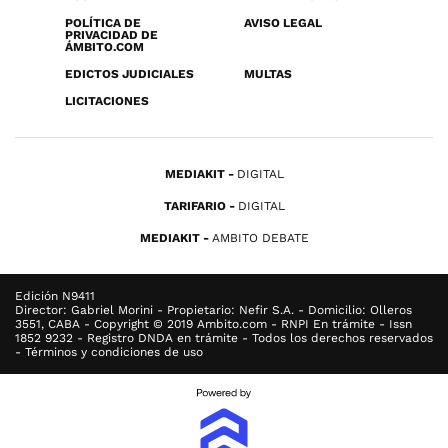
POLÍTICA DE
AVISO LEGAL
PRIVACIDAD DE
ÁMBITO.COM
EDICTOS JUDICIALES
MULTAS
LICITACIONES
MEDIAKIT
DIGITAL
TARIFARIO
DIGITAL
MEDIAKIT
AMBITO DEBATE
Edición N9411
Director: Gabriel Morini - Propietario: Nefir S.A. - Domicilio: Olleros
3551, CABA - Copyright © 2019 Ambito.com - RNPI En trámite - Issn
1852 9232 - Registro DNDA en trámite - Todos los derechos reservados
- Términos y condiciones de uso