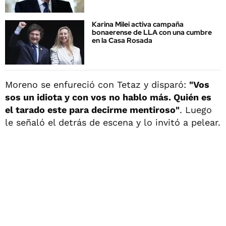
Karina Milei activa campaña
bonaerense de LLA con una cumbre
en la Casa Rosada
Moreno se enfureció con Tetaz y disparó:
"Vos
sos un idiota y con vos no hablo más. Quién es
el tarado este para decirme mentiroso"
. Luego
le señaló el detrás de escena y lo invitó a pelear.