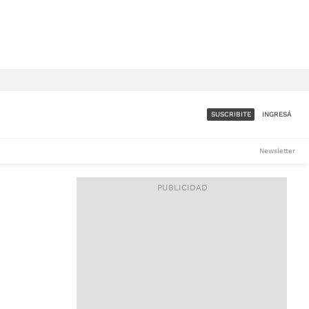
SUSCRIBITE
INGRESÁ
SUMATE A LA COMUNIDAD
Newsletter
DE ÁMBITO
LES
ACCESO FULL - $1.800/MES
ES
CORPORATIVO - CONSULTAR
Si tenés dudas comunicate
con nosotros a
IOS
suscripciones@ambito.com.ar
Llamanos al (54) 11 4556-
9147/48 o
al (54) 11 4449-3256 de lunes a