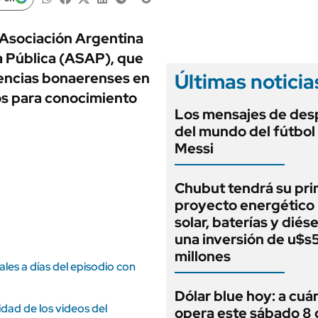
ANUARIO 2025
LIFESTYLE
EDICIÓN IMPRESA
AUTOS
a Asociación Argentina
a Pública (ASAP), que
Últimas noticia
dencias bonaerenses en
os para conocimiento
Los mensajes de des
del mundo del fútbol
Messi
Chubut tendrá su pr
proyecto energético 
solar, baterías y diés
una inversión de u$s
millones
les a días del episodio con
Dólar blue hoy: a cuá
idad de los videos del
opera este sábado 8 