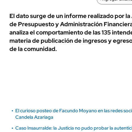
ÁMBITO DEBATE
Municipios
MEDIAKIT AMBITO DEBATE
El dato surge de un informe realizado por l
URUGUAY
de Presupuesto y Administración Financier
analiza el comportamiento de las 135 inten
materia de publicación de ingresos y egres
de la comunidad.
El curioso posteo de Facundo Moyano en las redes socia
Candela Azariaga
Caso Insaurralde: la Justicia no pudo probar la autentic