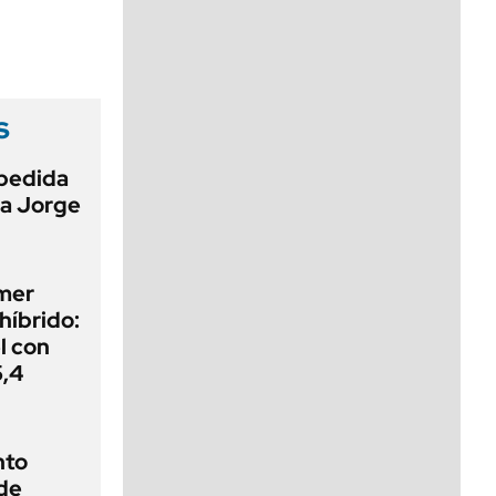
viernes de 10 a 18
s
pedida
 a Jorge
imer
híbrido:
el con
5,4
nto
de