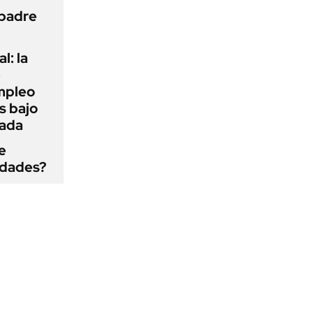
 padre
l: la
e
mpleo
s bajo
cada
e
edades?