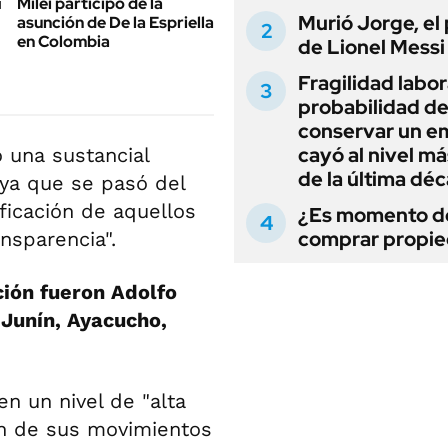
Milei participó de la
Murió Jorge, el
asunción de De la Espriella
en Colombia
de Lionel Messi
Fragilidad labora
probabilidad d
conservar un e
cayó al nivel má
 una sustancial
de la última dé
 ya que se pasó del
ficación de aquellos
¿Es momento d
comprar propi
nsparencia".
ción fueron Adolfo
 Junín, Ayacucho,
en un nivel de "alta
ión de sus movimientos