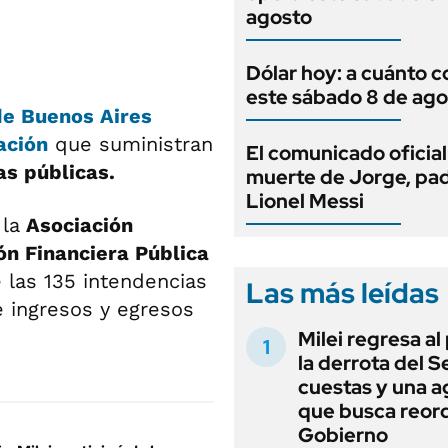
agosto
Dólar hoy: a cuánto c
este sábado 8 de ago
de Buenos Aires
ación
que suministran
El comunicado oficial
as públicas.
muerte de Jorge, pa
Lionel Messi
 la
Asociación
ón Financiera Pública
 las 135 intendencias
Las más leídas
 ingresos y egresos
Milei regresa al
la derrota del 
cuestas y una 
que busca reord
Gobierno