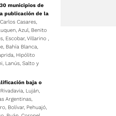
30 municipios de
a publicación de la
 Carlos Casares,
uquen, Azul, Benito
, Escobar, Villarino ,
e, Bahía Blanca,
prida, Hipólito
i, Lanús, Salto y
lificación baja o
ivadavia, Luján,
as Argentinas,
o, Bolívar, Pehuajó,
o, Puán, Coronel