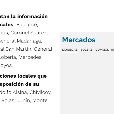
tan la información
scales
: Balcarce,
mús, Coronel Suárez,
Mercados
General Madariaga,
al San Martín, General
MONEDAS
BOLSAS
COMMODITI
Lobería, Mercedes,
royos.
ciones locales que
xposición de su
dolfo Alsina, Chivilcoy,
, Rojas, Junín, Monte