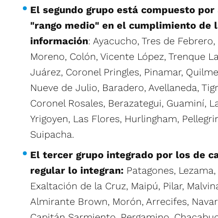
El segundo grupo está compuesto por 
"rango medio" en el cumplimiento de l
información
: Ayacucho, Tres de Febrero,
Moreno, Colón, Vicente López, Trenque La
Juárez, Coronel Pringles, Pinamar, Quilmes
Nueve de Julio, Baradero, Avellaneda, Tigr
Coronel Rosales, Berazategui, Guaminí, La
Yrigoyen, Las Flores, Hurlingham, Pellegrin
Suipacha.
El tercer grupo integrado por los de ca
regular lo integran:
Patagones, Lezama, R
Exaltación de la Cruz, Maipú, Pilar, Malvin
Almirante Brown, Morón, Arrecifes, Navarr
Capitán Sarmiento, Pergamino, Chacabuc