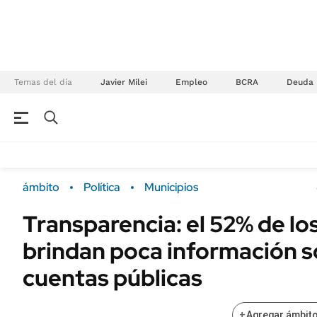
Temas del día
Javier Milei
Empleo
BCRA
Deuda
NEGOCIOS
ÚLTIMAS NOTICIAS
Especiales Ámbito
ECONOMÍA
ámbito
Política
Municipios
Real Estate
Banco de Datos
Transparencia: el 52% de lo
Sustentabilidad
Campo
brindan poca información s
Seguros
FINANZAS
ENERGY REPORT
cuentas públicas
Dólar
POLÍTICA
Mercados
+
Agregar ámbito
Nacional