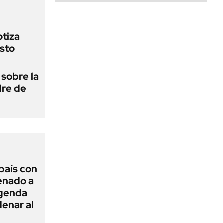
otiza
sto
 sobre la
dre de
 país con
Senado a
agenda
enar al