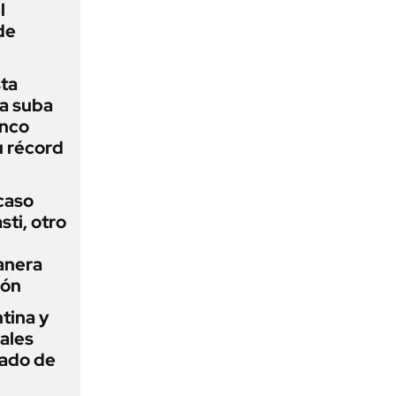
l
de
sta
a suba
anco
u récord
 caso
ti, otro
anera
ión
tina y
ñales
gado de