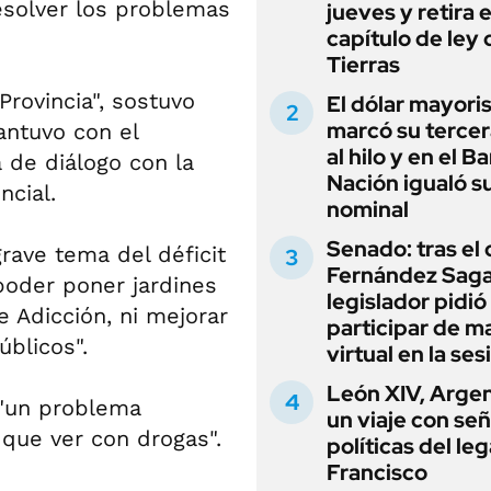
resolver los problemas
jueves y retira e
capítulo de ley 
Tierras
Provincia", sostuvo
El dólar mayori
marcó su tercer
antuvo con el
al hilo y en el B
 de diálogo con la
Nación igualó s
ncial.
nominal
Senado: tras el
grave tema del déficit
Fernández Sagas
 poder poner jardines
legislador pidió
e Adicción, ni mejorar
participar de m
úblicos".
virtual en la ses
León XIV, Argen
 "un problema
un viaje con se
 que ver con drogas".
políticas del le
Francisco