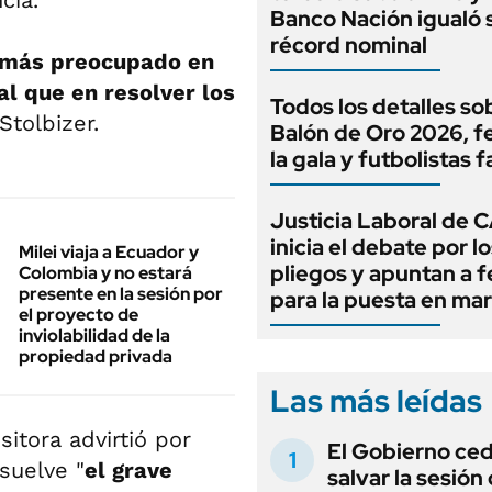
cia.
Banco Nación igualó 
récord nominal
l más preocupado en
al que en resolver los
Todos los detalles so
 Stolbizer.
Balón de Oro 2026, f
la gala y futbolistas 
Justicia Laboral de 
inicia el debate por l
Milei viaja a Ecuador y
pliegos y apuntan a 
Colombia y no estará
presente en la sesión por
para la puesta en ma
el proyecto de
inviolabilidad de la
propiedad privada
Las más leídas
sitora advirtió por
El Gobierno ce
esuelve "
el grave
salvar la sesión