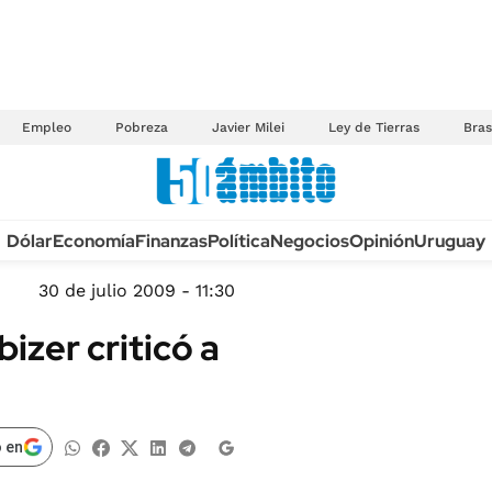
Empleo
Pobreza
Javier Milei
Ley de Tierras
Bras
Anuario autos 2026
Dólar
Economía
Finanzas
Política
Negocios
Opinión
Uruguay
TECNOLOGÍA
NOVEDADES FISCA
MÉXICO
30 de julio 2009 - 11:30
EDICTOS JUDICIAL
OPINIÓN
bizer criticó a
MULTAS
MUNDO
LICITACIONES
INFORMACIÓN GENERAL
CUADROS TARIFAR
ESPECTÁCULOS
 en
RECALL
DEPORTES