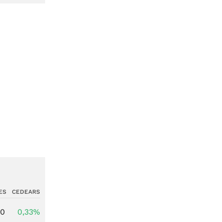
ES
CEDEARS
00
0,33%