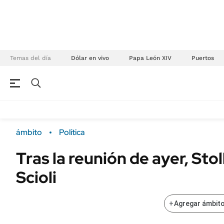
Temas del día
Dólar en vivo
Papa León XIV
Puertos
NEGOCIOS
ÚLTIMAS NOTICIAS
Especiales Ámbito
ECONOMÍA
ámbito
Política
Real Estate
Banco de Datos
Tras la reunión de ayer, Stol
Sustentabilidad
Campo
Scioli
Seguros
FINANZAS
ENERGY REPORT
Dólar
+
Agregar ámbito
POLÍTICA
Mercados
Nacional