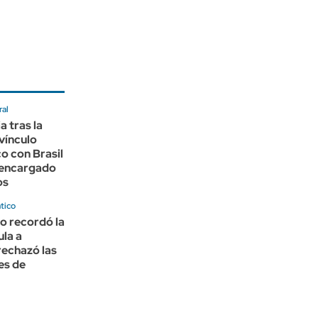
ral
 tras la
 vínculo
o con Brasil
e encargado
os
tico
o recordó la
ula a
 rechazó las
es de