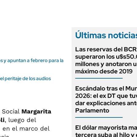
ANUARIO 2025
LIFESTYLE
EDICIÓN IMPRESA
AUTOS
Últimas noticia
Las reservas del BC
superaron los u$s50
os y apuntan a febrero para la
millones y anotaron 
máximo desde 2019
l peritaje de los audios
Escándalo tras el Mun
2026: el ex DT que t
dar explicaciones ant
Parlamento
y Social
Margarita
li
, luego del
El dólar mayorista m
 en el marco del
tercera suba al hilo y 