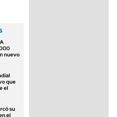
viernes de 10 a 18
s
RA
.000
un nuevo
dial
uvo que
e el
arcó su
en el