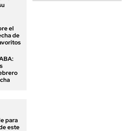
su
bre el
echa de
favoritos
CABA:
os
febrero
rcha
de para
 de este