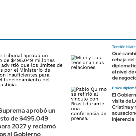
Tensión bilate
Qué cambia
rebaja del
diplomátic
al nivel d
de negoci
Cruce diplomá
El Gobiern
visita de L
Cristina y
 Suprema aprobó un
acusacion
sto de $495.049
injerencia
para 2027 y reclamó
os al Gobierno