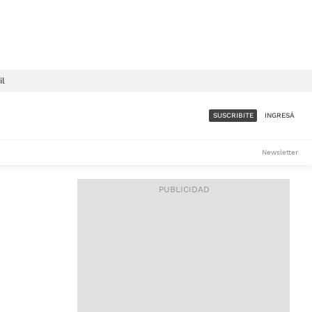
il
SUSCRIBITE
INGRESÁ
SUMATE A LA COMUNIDAD
Newsletter
DE ÁMBITO
LES
ACCESO FULL - $1.800/MES
ES
CORPORATIVO - CONSULTAR
Si tenés dudas comunicate
con nosotros a
IOS
suscripciones@ambito.com.ar
Llamanos al (54) 11 4556-
9147/48 o
al (54) 11 4449-3256 de lunes a