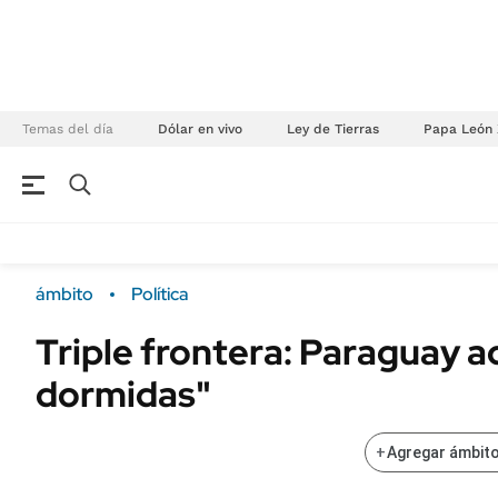
Temas del día
Dólar en vivo
Ley de Tierras
Papa León 
NEGOCIOS
ÚLTIMAS NOTICIAS
Especiales Ámbito
ECONOMÍA
ámbito
Política
Real Estate
Banco de Datos
Triple frontera: Paraguay a
Sustentabilidad
Campo
dormidas"
Seguros
FINANZAS
ENERGY REPORT
Dólar
+
Agregar ámbito
POLÍTICA
Mercados
Nacional