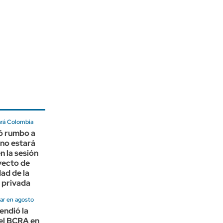
ará Colombia
ió rumbo a
no estará
n la sesión
yecto de
dad de la
 privada
ar en agosto
endió la
el BCRA en