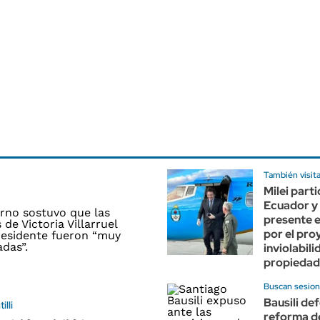
También visit
Milei part
Ecuador y 
presente e
por el pro
inviolabili
propiedad
Buscan sesion
Bausili def
lli
reforma d