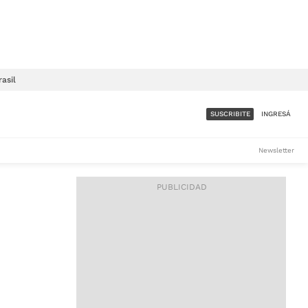
rasil
SUSCRIBITE
INGRESÁ
SUMATE A LA COMUNIDAD
Newsletter
DE ÁMBITO
LES
ACCESO FULL - $1.800/MES
ES
CORPORATIVO - CONSULTAR
Si tenés dudas comunicate
con nosotros a
IOS
suscripciones@ambito.com.ar
Llamanos al (54) 11 4556-
9147/48 o
al (54) 11 4449-3256 de lunes a