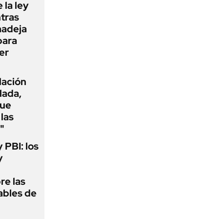
 la ley
ntras
madeja
para
er
flación
lada,
que
las
"
y PBI: los
y
re las
ables de