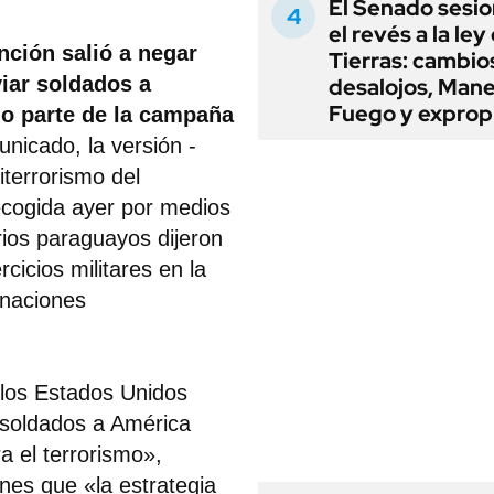
El Senado sesio
el revés a la ley
nción salió a negar
Tierras: cambio
iar soldados a
desalojos, Mane
Fuego y exprop
mo parte de la campaña
nicado, la versión -
iterrorismo del
ecogida ayer por medios
ios paraguayos dijeron
rcicios militares en la
 naciones
 los Estados Unidos
 soldados a América
a el terrorismo»,
unes que «la estrategia