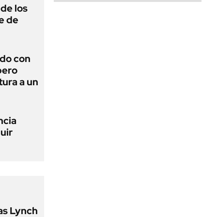
de los
e de
rdo con
pero
tura a un
ncia
uir
as Lynch