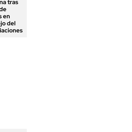
na tras
 de
s en
jo del
iaciones