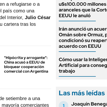
u$s100.000 millones 
en a refugiarse o a
aranceles que la Cort
el país como una
EEUU le anuló
el Interior,
Julio César
u cartera tras los
Irán anunció un acue
Omán sobre Ormuz, 
condicionó su reaper
acuerdo con EEUU
"Hipócrita y arrogante":
Cómo usar la Intelige
China acusó a EEUU de
Artificial para conseg
bloquear cooperación
trabajo
comercial con Argentina
Las más leídas
de setiembre a una
Joaquín Beneg
u mayoría comerciantes