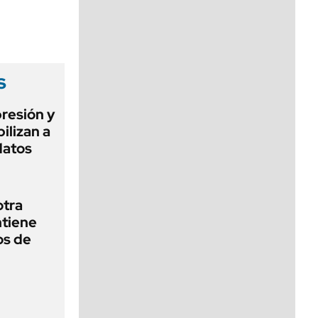
viernes de 10 a 18
s
presión y
ilizan a
datos
otra
ntiene
os de