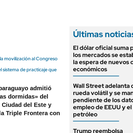
ANUARIO 2025
LIFESTYLE
EDICIÓN IMPRESA
AUTOS
Últimas noticia
El dólar oficial suma 
los mercados se estab
la movilización al Congreso
la espera de nuevos 
económicos
l sistema de practicaje que
Wall Street adelanta 
 paraguayo admitió
rueda volátil y se ma
las dormidas» del
pendiente de los dat
 Ciudad del Este y
empleo de EEUU y el
a Triple Frontera con
petróleo
Trump reembolsa