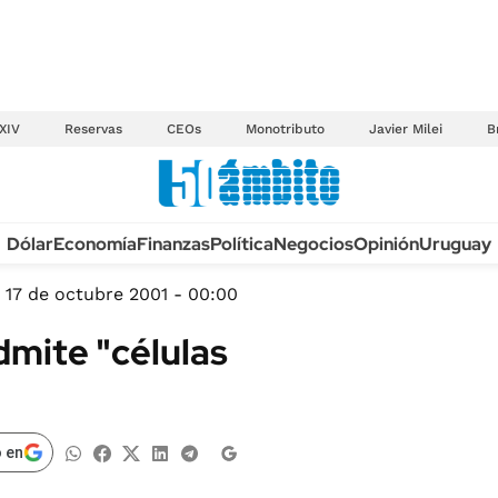
XIV
Reservas
CEOs
Monotributo
Javier Milei
B
Anuario autos 2026
Dólar
Economía
Finanzas
Política
Negocios
Opinión
Uruguay
TECNOLOGÍA
NOVEDADES FISCA
MÉXICO
17 de octubre 2001 - 00:00
EDICTOS JUDICIAL
OPINIÓN
dmite "células
MULTAS
MUNDO
LICITACIONES
INFORMACIÓN GENERAL
CUADROS TARIFAR
ESPECTÁCULOS
 en
RECALL
DEPORTES