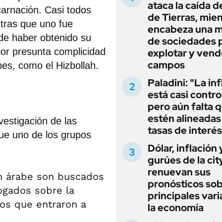
ataca la caída de
arnación. Casi todos
de Tierras, mie
ntras que uno fue
encabeza una 
de haber obtenido su
de sociedades 
por presunta complicidad
explotar y vend
campos
es, como el Hizbollah.
Paladini: "La in
está casi contro
pero aún falta 
estén alineadas 
estigación de las
tasas de interés
que uno de los grupos
Dólar, inflación 
gurúes de la cit
renuevan sus
n árabe son buscados
pronósticos sob
rogados sobre la
principales vari
los que entraron a
la economía