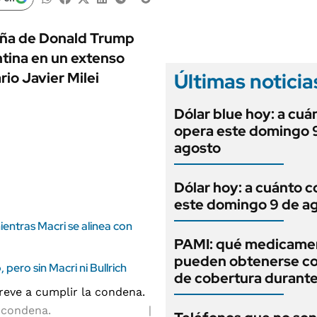
ANUARIO 2025
LIFESTYLE
EDICIÓN IMPRESA
AUTOS
paña de Donald Trump
ntina en un extenso
Últimas noticia
rio Javier Milei
Dólar blue hoy: a cuá
opera este domingo 
agosto
Dólar hoy: a cuánto c
este domingo 9 de a
ientras Macri se alinea con
PAMI: qué medicame
pueden obtenerse c
 pero sin Macri ni Bullrich
de cobertura durant
 condena.