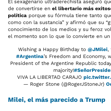
El sexagenario ultraderechista aseguró qu
de convertirse en
el libertario más exitos
política
porque su fórmula tiene tanto que
como con la sustancia” y afirmó que su “g
conocimiento de los medios y su feroz vo
el momento son lo que lo convierte en un l
Wishing a Happy Birthday to
@JMilei
,
#Argentina
’s Freedom and Economy, w
President of the Argentine Republic tod
majority!
#SeñorPreside
VIVA LA LIBERTAD CARAJO
pic.twitte
— Roger Stone (@RogerJStoneJr)
O
Milei, el más parecido a Trump