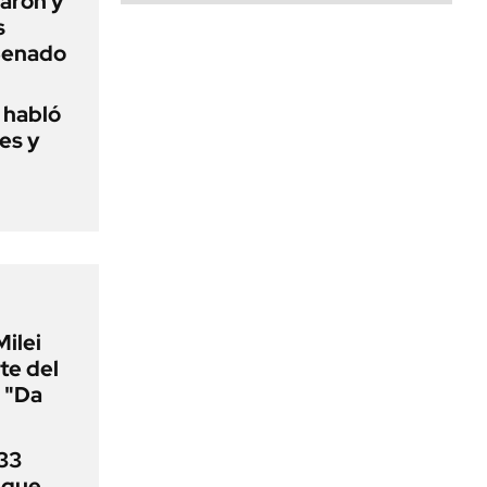
aron y
s
 Senado
o habló
es y
Milei
te del
 "Da
33
uque