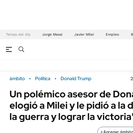
Temas del día
Jorge Messi
Javier Milei
Empleo
NEGOCIOS
ÚLTIMAS NOTICIAS
Especiales Ámbito
ECONOMÍA
ámbito
Política
Donald Trump
2
Real Estate
Banco de Datos
Un polémico asesor de Don
Sustentabilidad
Campo
elogió a Milei y le pidió a l
Seguros
FINANZAS
ENERGY REPORT
la guerra y lograr la victoria
Dólar
POLÍTICA
Mercados
+
Agregar ámbito
Nacional