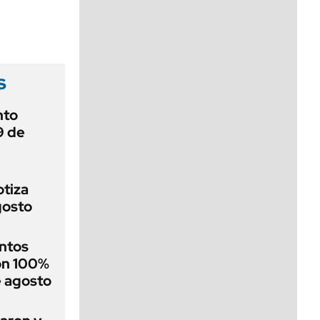
viernes de 10 a 18
s
nto
9 de
otiza
gosto
ntos
on 100%
e agosto