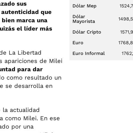
azado sus
Dólar Mep
1524,
 autenticidad que
Dólar
1498,
i bien marca una
Mayorista
uizá
s el líder más
Dólar Cripto
1571,
Euro
1768,
 de La Libertad
Euro Informal
1762,
 apariciones de Milei
luntad para dar
o como resultado un
 se desarrolla en
 la actualidad
ra como Milei. En ese
iado por una