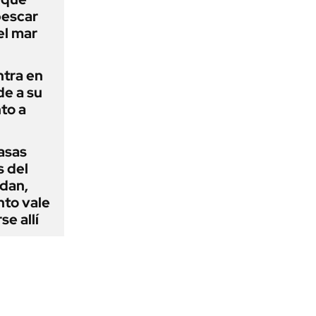
pescar
el mar
ntra en
de a su
to a
casas
s del
dan,
nto vale
se allí