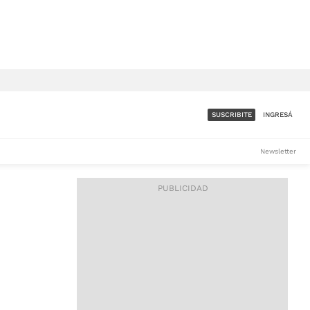
SUSCRIBITE
INGRESÁ
SUMATE A LA COMUNIDAD
Newsletter
DE ÁMBITO
LES
ACCESO FULL - $1.800/MES
ES
CORPORATIVO - CONSULTAR
Si tenés dudas comunicate
con nosotros a
IOS
suscripciones@ambito.com.ar
Llamanos al (54) 11 4556-
9147/48 o
al (54) 11 4449-3256 de lunes a