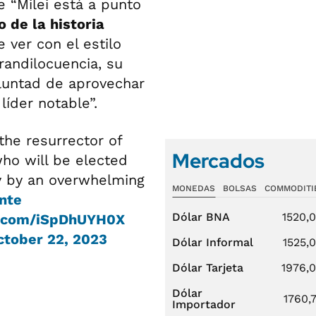
e “Milei está a punto
o de la historia
 ver con el estilo
randilocuencia, su
luntad de aprovechar
íder notable”.
 the resurrector of
Mercados
ho will be elected
ay by an overwhelming
MONEDAS
BOLSAS
COMMODITI
nte
Dólar BNA
1520,
r.com/iSpDhUYH0X
ctober 22, 2023
Dólar Informal
1525,
Dólar Tarjeta
1976,
Dólar
1760,
Importador