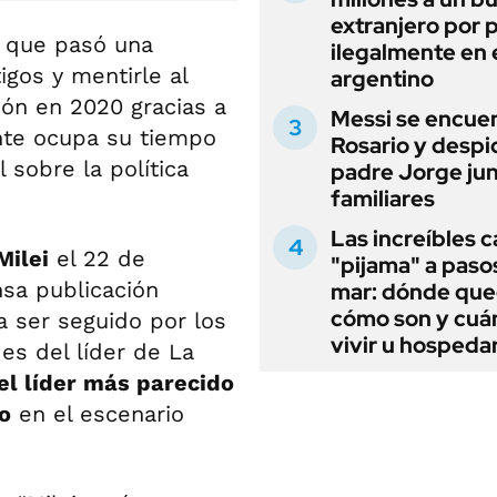
extranjero por 
, que pasó una
ilegalmente en 
igos y mentirle al
argentino
ión en 2020 gracias a
Messi se encue
nte ocupa su tiempo
Rosario y despi
 sobre la política
padre Jorge jun
familiares
Las increíbles 
Milei
el 22 de
"pijama" a paso
nsa publicación
mar: dónde que
cómo son y cuá
ía ser seguido por los
vivir u hospedar
es del líder de La
el líder más parecido
o
en el escenario