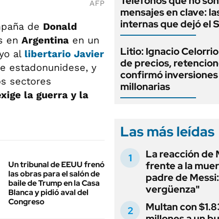
Teléfonos que no son
AFP
mensajes en clave: la
internas que dejó el
ampaña de
Donald
es en
Argentina
en un
Litio: Ignacio Celorri
yo al
libertario
Javier
de precios, retencion
e estadonunidese, y
confirmó inversiones
os sectores
millonarias
xige la guerra y la
Las más leídas
La reacción de 
Un tribunal de EEUU frenó
frente a la muer
las obras para el salón de
padre de Messi:
baile de Trump en la Casa
vergüenza"
Blanca y pidió aval del
Congreso
Multan con $1.8
millones a un b