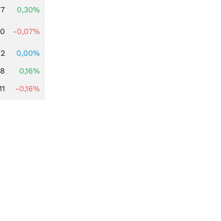
77
0,30%
50
-0,07%
92
0,00%
88
0,16%
11
-0,16%