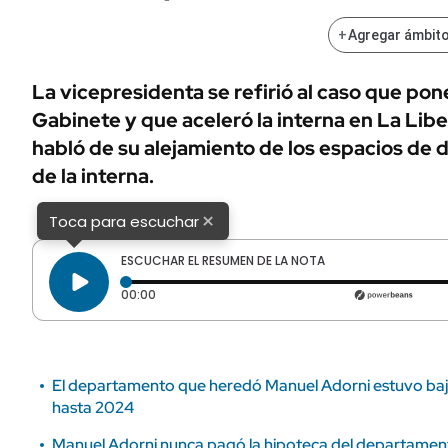
ÁMBITO DEBATE
Municipios
+
Agregar ámbito
MEDIAKIT AMBITO DEBATE
URUGUAY
La vicepresidenta se refirió al caso que pone
Gabinete y que aceleró la interna en La Li
habló de su alejamiento de los espacios de 
de la interna.
×
Toca para escuchar
ESCUCHAR EL RESUMEN DE LA NOTA
Tiempo transcurrido: 0 segundos
00:00
El departamento que heredó Manuel Adorni estuvo bajo
hasta 2024
Manuel Adorni nunca pagó la hipoteca del departament