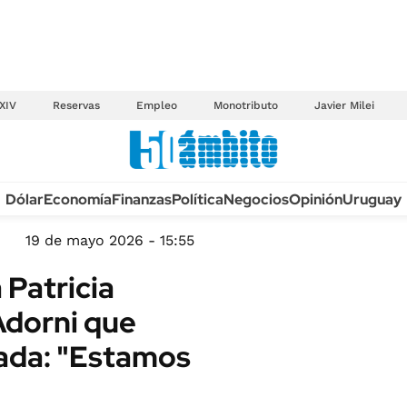
XIV
Reservas
Empleo
Monotributo
Javier Milei
Anuario autos 2026
Dólar
Economía
Finanzas
Política
Negocios
Opinión
Uruguay
TECNOLOGÍA
NOVEDADES FISCA
MÉXICO
19 de mayo 2026 - 15:55
EDICTOS JUDICIAL
OPINIÓN
 Patricia
MULTAS
MUNDO
 Adorni que
LICITACIONES
INFORMACIÓN GENERAL
rada: "Estamos
CUADROS TARIFAR
ESPECTÁCULOS
RECALL
DEPORTES