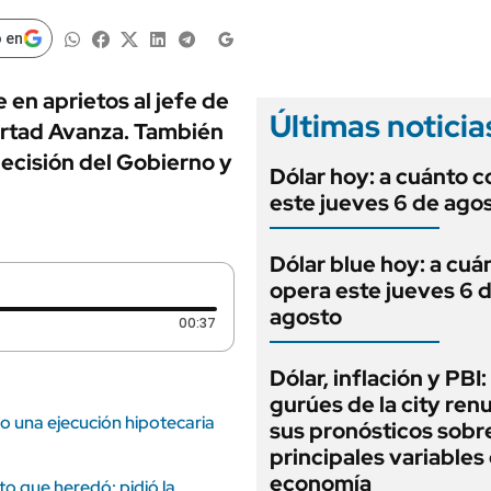
ANUARIO 2025
LIFESTYLE
EDICIÓN IMPRESA
 en
AUTOS
 en aprietos al jefe de
Últimas noticia
bertad Avanza. También
decisión del Gobierno y
Dólar hoy: a cuánto c
este jueves 6 de ago
Dólar blue hoy: a cuá
opera este jueves 6 
agosto
Duración: 37 segundos
00:37
Dólar, inflación y PBI:
gurúes de la city re
 una ejecución hipotecaria
sus pronósticos sobre
principales variables 
economía
o que heredó: pidió la