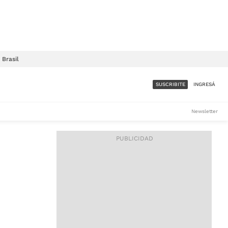
Brasil
SUSCRIBITE
INGRESÁ
SUMATE A LA COMUNIDAD
Newsletter
DE ÁMBITO
LES
ACCESO FULL - $1.800/MES
ES
CORPORATIVO - CONSULTAR
Si tenés dudas comunicate
con nosotros a
IOS
suscripciones@ambito.com.ar
Llamanos al (54) 11 4556-
9147/48 o
al (54) 11 4449-3256 de lunes a