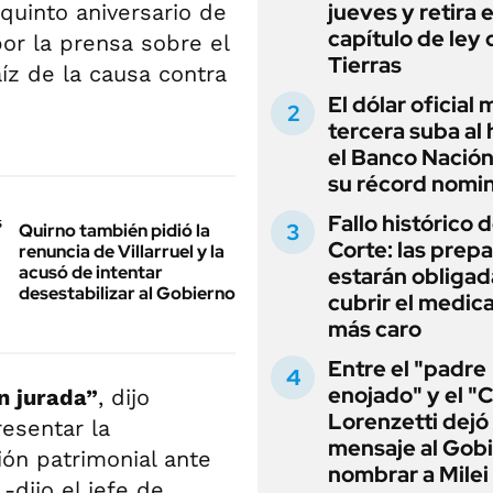
jueves y retira e
 quinto aniversario de
capítulo de ley 
or la prensa sobre el
Tierras
aíz de la causa contra
El dólar oficial
tercera suba al 
el Banco Nación
su récord nomin
Fallo histórico d
Quirno también pidió la
Corte: las prep
renuncia de Villarruel y la
acusó de intentar
estarán obligad
desestabilizar al Gobierno
cubrir el medi
más caro
Entre el "padre
enojado" y el "C
n jurada”
, dijo
Lorenzetti dejó
esentar la
mensaje al Gobi
ón patrimonial ante
nombrar a Milei
-dijo el jefe de