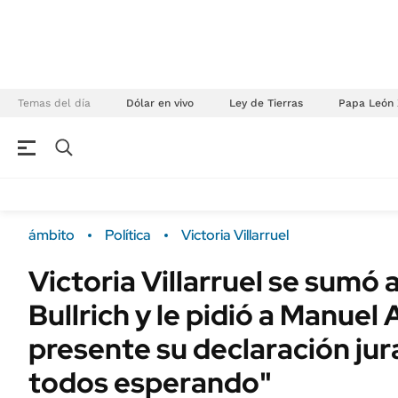
Temas del día
Dólar en vivo
Ley de Tierras
Papa León 
NEGOCIOS
ÚLTIMAS NOTICIAS
Especiales Ámbito
ECONOMÍA
ámbito
Política
Victoria Villarruel
Real Estate
Banco de Datos
Victoria Villarruel se sumó a
Sustentabilidad
Campo
Bullrich y le pidió a Manuel
Seguros
FINANZAS
ENERGY REPORT
presente su declaración ju
Dólar
POLÍTICA
todos esperando"
Mercados
Nacional