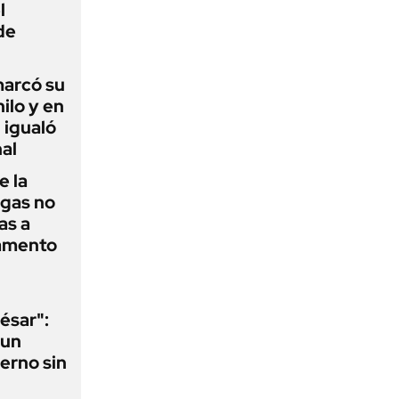
l
de
 marcó su
hilo y en
 igualó
al
e la
agas no
as a
camento
ésar":
 un
erno sin