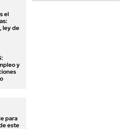
s el
as:
 ley de
:
mpleo y
aciones
to
de para
 de este