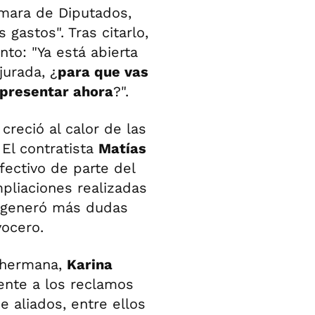
ámara de Diputados,
gastos". Tras citarlo,
nto: "Ya está abierta
jurada, ¿
para que vas
s presentar ahora
?".
creció al calor de las
 El contratista
Matías
ectivo de parte del
mpliaciones realizadas
 generó más dudas
vocero.
u hermana,
Karina
ente a los reclamos
e aliados, entre ellos